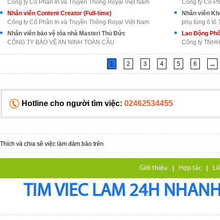
Công ty Cổ Phần In và Truyền Thông Royal Việt Nam
Công ty Cổ Ph
Nhân viên Content Creator (Full-time)
Nhân viên Kh
Công ty Cổ Phần In và Truyền Thông Royal Việt Nam
phụ tùng ô tô
Nhân viên bảo vệ tòa nhà Masteri Thủ Đức
Lao Động Phổ
CÔNG TY BẢO VỆ AN NINH TOÀN CẦU
Công ty TNHH
1
2
3
4
5
6
...
Hotline cho người tìm việc:
02462534455
Thích và chia sẽ việc làm đảm bảo trên
Giới thiệu
|
Hợp tác
|
Li
TIM VIEC LAM 24H NHANH,