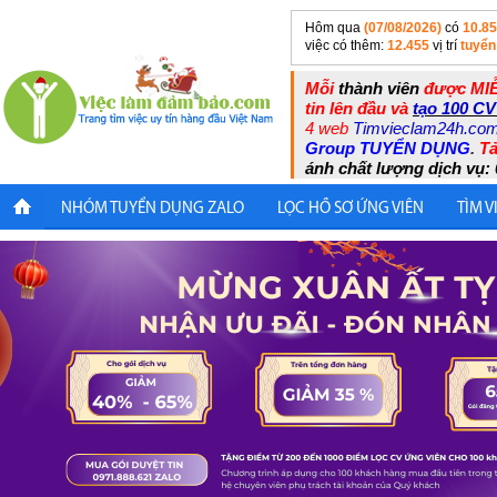
Hôm qua
(07/08/2026)
có
10.8
việc có thêm:
12.455
vị trí
tuyển
Mỗi
thành viên
được MIỄ
tin lên đầu và
tạo 100 CV
4 web
Timvieclam24h.co
Group TUYỂN DỤNG
.
Tả
ánh chất lượng dịch vụ: 
NHÓM TUYỂN DỤNG ZALO
LỌC HỒ SƠ ỨNG VIÊN
TÌM V