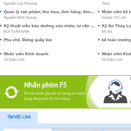
Nguyễn Lan Phương
Thuỷ
Quản lý sản phẩm, thu mua, đơn hàng, kho vận, giám sát
Nhân viên kế t
Nguyễn Đình Quang
Hoàng Thị Linh
Kỹ thuật viên bảo dưỡng sửa chữa, tư vấn ô tô
Kỹ Sư Thủy Lợi
BÙI TUẤN NAM
Ms.Hà
Pha chế. Đứng quầy bar
kế toán trưởn
Nhân viên Kinh doanh
Nhân viên Kin
Vũ Diệu Linh
Vũ Diệu Linh
Nhấn phím F5
Để xem được gấp đôi số lượng tin tuyển
dụng đang hiển thị trên trang
TÌM VIỆC LÀM