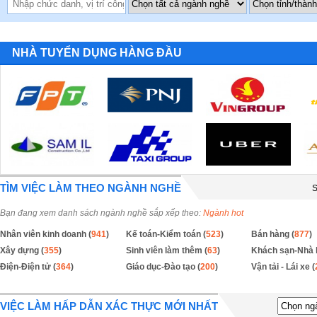
NHÀ TUYỂN DỤNG HÀNG ĐẦU
TÌM VIỆC LÀM THEO NGÀNH NGHỀ
S
Bạn đang xem danh sách ngành nghề sắp xếp theo:
Ngành hot
Nhân viên kinh doanh (
941
)
Kế toán-Kiểm toán (
523
)
Bán hàng (
877
)
Xây dựng (
355
)
Sinh viên làm thêm (
63
)
Khách sạn-Nhà 
Điện-Điện tử (
364
)
Giáo dục-Đào tạo (
200
)
Vận tải - Lái xe (
VIỆC LÀM HẤP DẪN XÁC THỰC MỚI NHẤT