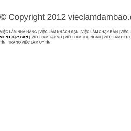
© Copyright 2012
vieclamdambao
VIỆC LÀM NHÀ HÀNG
|
VIỆC LÀM KHÁCH SẠN
|
VIỆC LÀM CHẠY BÀN
|
VIỆC 
VIÊN CHẠY BÀN
|
VIỆC LÀM TẠP VỤ
|
VIỆC LÀM THU NGÂN
|
VIỆC LÀM BẾP 
TÍN
|
TRANG VIỆC LÀM UY TÍN