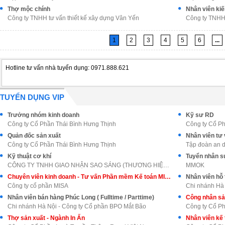
Thợ mộc chính
Nhân viên kiế
Công ty TNHH tư vấn thiết kế xây dựng Vân Yến
Công ty TNHH
1
2
3
4
5
6
...
Hotline tư vấn nhà tuyển dụng: 0971.888.621
TUYỂN DỤNG VIP
Trưởng nhóm kinh doanh
Kỹ sư RD
Công ty Cổ Phần Thái Bình Hưng Thịnh
Công ty Cổ Ph
Quản đốc sản xuất
Nhân viên tư 
Công ty Cổ Phần Thái Bình Hưng Thịnh
Tập đoàn an 
Kỹ thuật cơ khí
Tuyển nhân s
CÔNG TY TNHH GIAO NHẬN SAO SÁNG (THƯƠNG HIỆU NỘI T
MMOK
Chuyên viên kinh doanh - Tư vấn Phần mềm Kế toán MISA AMIS
Nhân viên hỗ
Công ty cổ phần MISA
Chi nhánh Hà
Nhân viên bán hàng Phúc Long ( Fulltime / Parttime)
Công nhân sản
Chi nhánh Hà Nội - Công ty Cổ phần BPO Mắt Bão
Công ty Cổ Ph
Thợ sản xuất - Ngành In Ấn
Nhân viên kế 