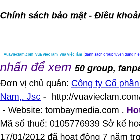
Chính sách bảo mật
Điều khoả
-
|
Vuavieclam.com
vua viec lam
vua việc làm
danh sach group tuyen dung hi
nhấn để xem
50 group, fanp
Đơn vị chủ quản:
Công ty Cổ phần 
Nam,. Jsc
-
http://vuavieclam.com/
- Website:
tombaymedia.com
.
Hot
Mã số thuế: 0105776939 Sở kế ho
17/01/2012 đã hoạt động 7 năm tr