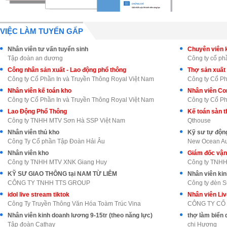
VIỆC LÀM TUYỂN GẤP
Nhân viên tư vấn tuyển sinh
Tập đoàn an dương
Công ty cổ p
Công nhân sản xuất - Lao động phổ thông
Thợ sản xuất 
Công ty Cổ Phần In và Truyền Thông Royal Việt Nam
Công ty Cổ Ph
Nhân viên kế toán kho
Nhân viên Con
Công ty Cổ Phần In và Truyền Thông Royal Việt Nam
Công ty Cổ Ph
Lao Động Phổ Thông
Kế toán sàn 
Công ty TNHH MTV Sơn Hà SSP Việt Nam
Qthouse
Nhân viên thủ kho
Kỹ sư tự động
Công Ty Cổ phần Tập Đoàn Hải Âu
New Ocean Aut
Nhân viên kho
Giám đốc vận
Công ty TNHH MTV XNK Giang Huy
Công ty TNHH 
KỸ SƯ GIAO THÔNG tại NAM TỪ LIÊM
Nhân viên kin
CÔNG TY TNHH TTS GROUP
Công ty đèn 
idol live stream tiktok
Công Ty Truyền Thông Văn Hóa Toàm Trúc Vina
Nhân viên kinh doanh lương 9-15tr (theo năng lực)
thợ làm biển 
Tập đoàn Cathay
chị Hương