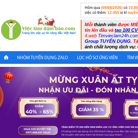
Hôm qua
(08/08/2026)
có
10.8
việc có thêm:
12.455
vị trí
tuyển
Mỗi
thành viên
được MIỄ
tin lên đầu và
tạo 100 CV
4 web
Timvieclam24h.co
Group TUYỂN DỤNG
.
Tả
ánh chất lượng dịch vụ: 
NHÓM TUYỂN DỤNG ZALO
LỌC HỒ SƠ ỨNG VIÊN
TÌM V