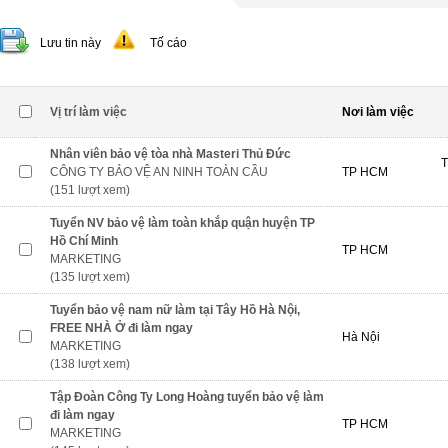
Lưu tin này
Tố cáo
Vị trí làm việc
Nơi làm việc
Nhân viên bảo vệ tòa nhà Masteri Thủ Đức
T
CÔNG TY BẢO VỆ AN NINH TOÀN CẦU
TP HCM
(151 lượt xem)
Tuyển NV bảo vệ làm toàn khắp quận huyện TP
Hồ Chí Minh
TP HCM
MARKETING
(135 lượt xem)
Tuyển bảo vệ nam nữ làm tại Tây Hồ Hà Nội,
FREE NHÀ Ở đi làm ngay
Hà Nội
MARKETING
(138 lượt xem)
Tập Đoàn Công Ty Long Hoàng tuyển bảo vệ làm
đi làm ngay
TP HCM
MARKETING