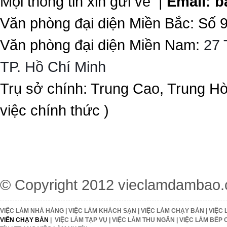
Mọi thông tin xin gửi về |
Email:
b
Văn phòng đại diện Miền Bắc: Số 
Văn phòng đại diện Miền Nam:
27 
TP. Hồ Chí Minh
Trụ sở chính: Trung Cao, Trung H
việc chính thức )
© Copyright 2012
vieclamdambao
VIỆC LÀM NHÀ HÀNG
|
VIỆC LÀM KHÁCH SẠN
|
VIỆC LÀM CHẠY BÀN
|
VIỆC 
VIÊN CHẠY BÀN
|
VIỆC LÀM TẠP VỤ
|
VIỆC LÀM THU NGÂN
|
VIỆC LÀM BẾP 