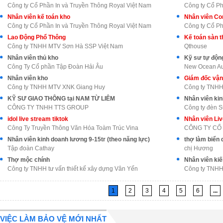
Công ty Cổ Phần In và Truyền Thông Royal Việt Nam
Công ty Cổ Ph
Nhân viên kế toán kho
Nhân viên Con
Công ty Cổ Phần In và Truyền Thông Royal Việt Nam
Công ty Cổ Ph
Lao Động Phổ Thông
Kế toán sàn 
Công ty TNHH MTV Sơn Hà SSP Việt Nam
Qthouse
Nhân viên thủ kho
Kỹ sư tự động
Công Ty Cổ phần Tập Đoàn Hải Âu
New Ocean Aut
Nhân viên kho
Giám đốc vận
Công ty TNHH MTV XNK Giang Huy
Công ty TNHH 
KỸ SƯ GIAO THÔNG tại NAM TỪ LIÊM
Nhân viên kin
CÔNG TY TNHH TTS GROUP
Công ty đèn 
idol live stream tiktok
Công Ty Truyền Thông Văn Hóa Toàm Trúc Vina
Nhân viên kinh doanh lương 9-15tr (theo năng lực)
thợ làm biển 
Tập đoàn Cathay
chị Hương
Thợ mộc chính
Nhân viên kiế
Công ty TNHH tư vấn thiết kế xây dựng Vân Yến
Công ty TNHH
1
2
3
4
5
6
...
VIỆC LÀM BẢO VỆ MỚI NHẤT