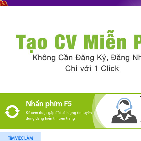
Nhấn phím F5
Để xem được gấp đôi số lượng tin tuyển
dụng đang hiển thị trên trang
TÌM VIỆC LÀM