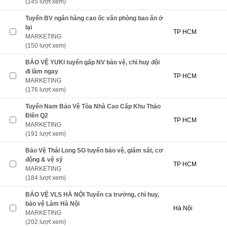
(145 lượt xem)
Tuyển BV ngân hàng cao ốc văn phòng bao ăn ở
lại
TP HCM
MARKETING
(150 lượt xem)
BẢO VỆ YUKI tuyển gấp NV bảo vệ, chỉ huy đội
đi làm ngay
TP HCM
MARKETING
(176 lượt xem)
Tuyển Nam Bảo Vệ Tòa Nhà Cao Cấp Khu Thảo
Điền Q2
TP HCM
MARKETING
(191 lượt xem)
Bảo Vệ Thái Long SG tuyển bảo vệ, giám sát, cơ
động & vệ sỹ
TP HCM
MARKETING
(184 lượt xem)
BẢO VỆ VLS HÀ NỘI Tuyển ca trưởng, chỉ huy,
bảo vệ Làm Hà Nội
Hà Nội
MARKETING
(202 lượt xem)