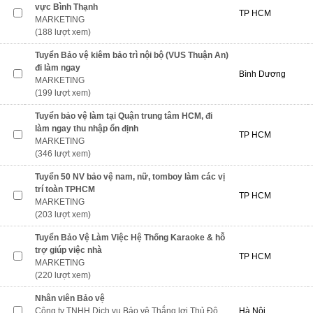
vực Bình Thạnh
TP HCM
MARKETING
(188 lượt xem)
Tuyển Bảo vệ kiêm bảo trì nội bộ (VUS Thuận An)
đi làm ngay
Bình Dương
MARKETING
(199 lượt xem)
Tuyển bảo vệ làm tại Quận trung tâm HCM, đi
làm ngay thu nhập ổn định
TP HCM
MARKETING
(346 lượt xem)
Tuyển 50 NV bảo vệ nam, nữ, tomboy làm các vị
trí toàn TPHCM
TP HCM
MARKETING
(203 lượt xem)
Tuyển Bảo Vệ Làm Việc Hệ Thống Karaoke & hỗ
trợ giúp việc nhà
TP HCM
MARKETING
(220 lượt xem)
Nhân viên Bảo vệ
Công ty TNHH Dịch vụ Bảo vệ Thắng lợi Thủ Đô
Hà Nội