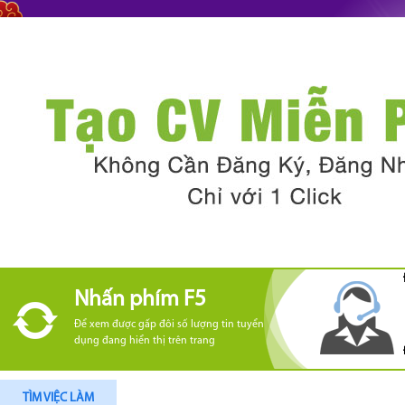
Nhấn phím F5
Để xem được gấp đôi số lượng tin tuyển
dụng đang hiển thị trên trang
TÌM VIỆC LÀM