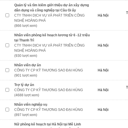
Quản lý và tìm kiếm giới thiệu dự án xây dựng
dân dụng và công nghiệp tại Cầu Gi ấy
T
CTY TNHH DỊCH VỤ VÀ PHÁT TRIỂN CÔNG
Hà Nội
NGHỆ HOÀNG PHÁ
(866 lượt xem)
Nhân viên phòng kế hoạch lương từ 6 -12 triệu
tại Thanh Trì
CTY TNHH DỊCH VỤ VÀ PHÁT TRIỂN CÔNG
Hà Nội
NGHỆ HOÀNG PHÁ
(930 lượt xem)
Nhân viên dự án
CÔNG TY CP KỸ THƯƠNG SAO ĐẠI HÙNG
Hà Nội
(901 lượt xem)
Trợ lý dự án
T
CÔNG TY CP KỸ THƯƠNG SAO ĐẠI HÙNG
Hà Nội
(4688 lượt xem)
Nhân viên nghiệp vụ
CÔNG TY CP KỸ THƯƠNG SAO ĐẠI HÙNG
Hà Nội
(897 lượt xem)
Nữ phòng kế hoạch tại Hà Nội tại Mê Linh