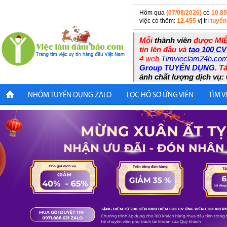
Hôm qua
(07/08/2026)
có
10.8
việc có thêm:
12.455
vị trí
tuyển
Mỗi
thành viên
được MIỄ
tin lên đầu và
tạo 100 CV
4 web
Timvieclam24h.co
Group TUYỂN DỤNG
.
Tả
ánh chất lượng dịch vụ: 
NHÓM TUYỂN DỤNG ZALO
LỌC HỒ SƠ ỨNG VIÊN
TÌM V