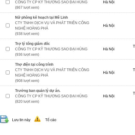
CÔNG TY CP KỸ THƯƠNG SAO ĐẠI HÙNG
Hà Nội
(867 lượt xem)
Nữ phòng kế hoạch tại Mê Linh
CTY TNHH DỊCH VỤ VÀ PHÁT TRIỂN CÔNG
Hà Nội
NGHỆ HOÀNG PHÁ
(938 lượt xem)
Trợ lý tổng giám đốc
T
CÔNG TY CP KỸ THƯƠNG SAO ĐẠI HÙNG
Hà Nội
(936 lượt xem)
Thợ điện tại công trình
CTY TNHH DỊCH VỤ VÀ PHÁT TRIỂN CÔNG
T
Hà Nội
NGHỆ HOÀNG PHÁ
(908 lượt xem)
Trưởng ban quản lý dự án.
T
CÔNG TY CP KỸ THƯƠNG SAO ĐẠI HÙNG
Hà Nội
(820 lượt xem)
Lưu tin này
Tố cáo