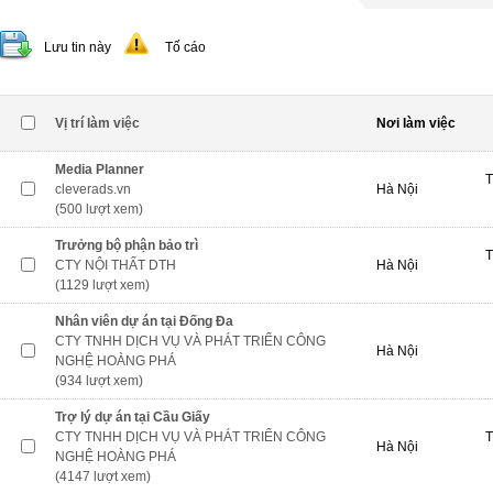
Lưu tin này
Tố cáo
Vị trí làm việc
Nơi làm việc
Media Planner
T
cleverads.vn
Hà Nội
(500 lượt xem)
Trưởng bộ phận bảo trì
T
CTY NỘI THẤT DTH
Hà Nội
(1129 lượt xem)
Nhân viên dự án tại Đống Đa
CTY TNHH DỊCH VỤ VÀ PHÁT TRIỂN CÔNG
Hà Nội
NGHỆ HOÀNG PHÁ
(934 lượt xem)
Trợ lý dự án tại Cầu Giấy
CTY TNHH DỊCH VỤ VÀ PHÁT TRIỂN CÔNG
T
Hà Nội
NGHỆ HOÀNG PHÁ
(4147 lượt xem)