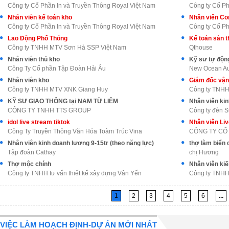
Công ty Cổ Phần In và Truyền Thông Royal Việt Nam
Công ty Cổ Ph
Nhân viên kế toán kho
Nhân viên Con
Công ty Cổ Phần In và Truyền Thông Royal Việt Nam
Công ty Cổ Ph
Lao Động Phổ Thông
Kế toán sàn 
Công ty TNHH MTV Sơn Hà SSP Việt Nam
Qthouse
Nhân viên thủ kho
Kỹ sư tự động
Công Ty Cổ phần Tập Đoàn Hải Âu
New Ocean Aut
Nhân viên kho
Giám đốc vận
Công ty TNHH MTV XNK Giang Huy
Công ty TNHH 
KỸ SƯ GIAO THÔNG tại NAM TỪ LIÊM
Nhân viên kin
CÔNG TY TNHH TTS GROUP
Công ty đèn 
idol live stream tiktok
Công Ty Truyền Thông Văn Hóa Toàm Trúc Vina
Nhân viên kinh doanh lương 9-15tr (theo năng lực)
thợ làm biển 
Tập đoàn Cathay
chị Hương
Thợ mộc chính
Nhân viên kiế
Công ty TNHH tư vấn thiết kế xây dựng Vân Yến
Công ty TNHH
1
2
3
4
5
6
...
VIỆC LÀM HOẠCH ĐỊNH-DỰ ÁN MỚI NHẤT