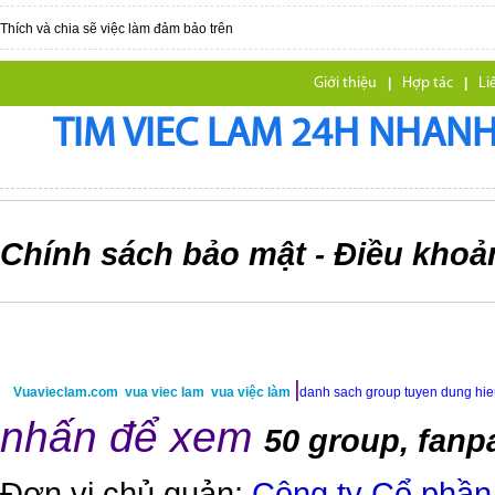
Thích và chia sẽ việc làm đảm bảo trên
Giới thiệu
|
Hợp tác
|
Li
TIM VIEC LAM 24H NHANH,
Chính sách bảo mật
Điều khoả
-
|
Vuavieclam.com
vua viec lam
vua việc làm
danh sach group tuyen dung hi
nhấn để xem
50 group, fanp
Đơn vị chủ quản:
Công ty Cổ phần 