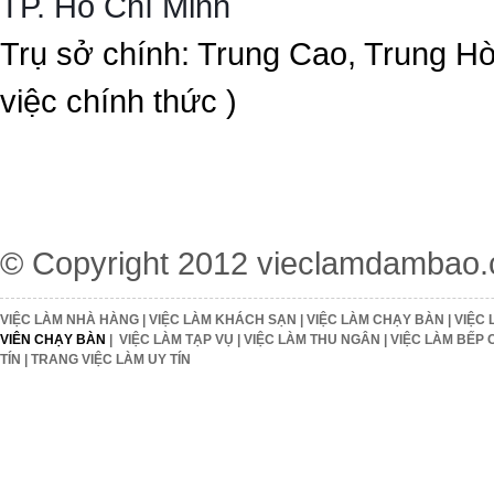
TP. Hồ Chí Minh
Trụ sở chính: Trung Cao, Trung H
việc chính thức )
© Copyright 2012
vieclamdambao
VIỆC LÀM NHÀ HÀNG
|
VIỆC LÀM KHÁCH SẠN
|
VIỆC LÀM CHẠY BÀN
|
VIỆC 
VIÊN CHẠY BÀN
|
VIỆC LÀM TẠP VỤ
|
VIỆC LÀM THU NGÂN
|
VIỆC LÀM BẾP 
TÍN
|
TRANG VIỆC LÀM UY TÍN