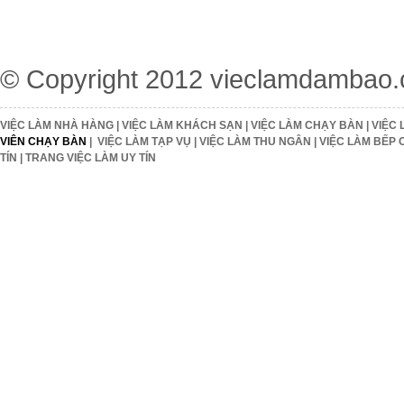
© Copyright 2012
vieclamdambao
VIỆC LÀM NHÀ HÀNG
|
VIỆC LÀM KHÁCH SẠN
|
VIỆC LÀM CHẠY BÀN
|
VIỆC 
VIÊN CHẠY BÀN
|
VIỆC LÀM TẠP VỤ
|
VIỆC LÀM THU NGÂN
|
VIỆC LÀM BẾP 
TÍN
|
TRANG VIỆC LÀM UY TÍN