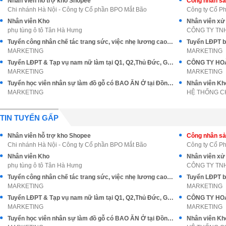
Nhân viên hỗ trợ kho Shopee
Công nhân sả
Chi nhánh Hà Nội - Công ty Cổ phần BPO Mắt Bão
Công ty Cổ Ph
Nhân viên Kho
Nhân viên xử
phụ tùng ô tô Tân Hà Hưng
CÔNG TY TN
Tuyển công nhân chế tác trang sức, việc nhẹ lương cao ổn định
Tuyển LĐPT b
MARKETING
MARKETING
Tuyển LĐPT & Tạp vụ nam nữ làm tại Q1, Q2,Thủ Đức, Gò Vấp
MARKETING
MARKETING
Tuyển học viên nhân sự làm đồ gỗ có BAO ĂN Ở tại Đồng Nai
MARKETING
HỆ THỐNG C
TIN TUYỂN GẤP
Nhân viên hỗ trợ kho Shopee
Công nhân sản
Chi nhánh Hà Nội - Công ty Cổ phần BPO Mắt Bão
Công ty Cổ Ph
Nhân viên Kho
Nhân viên xử
phụ tùng ô tô Tân Hà Hưng
CÔNG TY TN
Tuyển công nhân chế tác trang sức, việc nhẹ lương cao ổn định
Tuyển LĐPT b
MARKETING
MARKETING
Tuyển LĐPT & Tạp vụ nam nữ làm tại Q1, Q2,Thủ Đức, Gò Vấp
MARKETING
MARKETING
Tuyển học viên nhân sự làm đồ gỗ có BAO ĂN Ở tại Đồng Nai