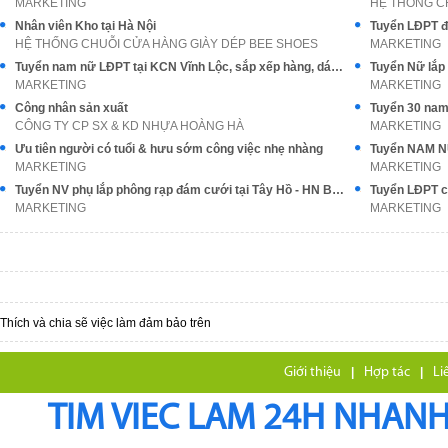
MARKETING
HỆ THỐNG C
Nhân viên Kho tại Hà Nội
HỆ THỐNG CHUỖI CỬA HÀNG GIÀY DÉP BEE SHOES
MARKETING
Tuyển nam nữ LĐPT tại KCN Vĩnh Lộc, sắp xếp hàng, dán hộp
MARKETING
MARKETING
Công nhân sản xuất
CÔNG TY CP SX & KD NHỰA HOÀNG HÀ
MARKETING
Ưu tiên người có tuổi & hưu sớm công việc nhẹ nhàng
Tuyển NAM NỮ
MARKETING
MARKETING
Tuyển NV phụ lắp phông rạp đám cưới tại Tây Hồ - HN BAO ĂN Ở
MARKETING
MARKETING
Thích và chia sẽ việc làm đảm bảo trên
Giới thiệu
|
Hợp tác
|
Li
TIM VIEC LAM 24H NHANH,