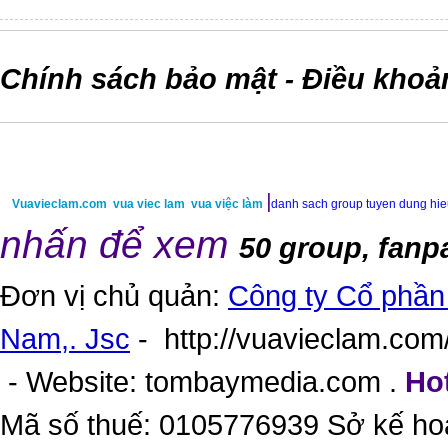
Chính sách bảo mật
Điều khoả
-
|
Vuavieclam.com
vua viec lam
vua việc làm
danh sach group tuyen dung hi
nhấn để xem
50 group, fanp
Đơn vị chủ quản:
Công ty Cổ phần 
Nam,. Jsc
-
http://vuavieclam.com/
- Website:
tombaymedia.com
.
Hot
Mã số thuế: 0105776939 Sở kế ho