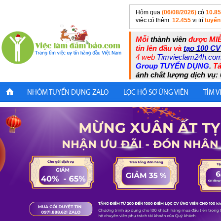
Hôm qua
(06/08/2026)
có
10.8
việc có thêm:
12.455
vị trí
tuyển
Mỗi
thành viên
được MIỄ
tin lên đầu và
tạo 100 CV
4 web
Timvieclam24h.co
Group TUYỂN DỤNG
.
Tả
ánh chất lượng dịch vụ: 
NHÓM TUYỂN DỤNG ZALO
LỌC HỒ SƠ ỨNG VIÊN
TÌM V