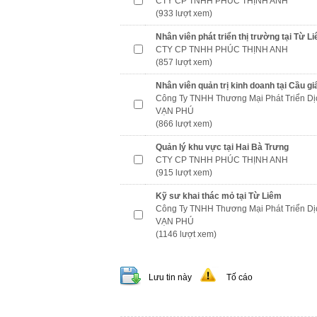
CTY CP TNHH PHÚC THỊNH ANH
(933 lượt xem)
Nhân viên phát triển thị trường tại Từ L
CTY CP TNHH PHÚC THỊNH ANH
(857 lượt xem)
Nhân viên quản trị kinh doanh tại Cầu gi
Công Ty TNHH Thương Mại Phát Triển Dị
VẠN PHÚ
(866 lượt xem)
Quản lý khu vực tại Hai Bà Trưng
CTY CP TNHH PHÚC THỊNH ANH
(915 lượt xem)
Kỹ sư khai thác mỏ tại Từ Liêm
Công Ty TNHH Thương Mại Phát Triển Dị
VẠN PHÚ
(1146 lượt xem)
Lưu tin này
Tố cáo