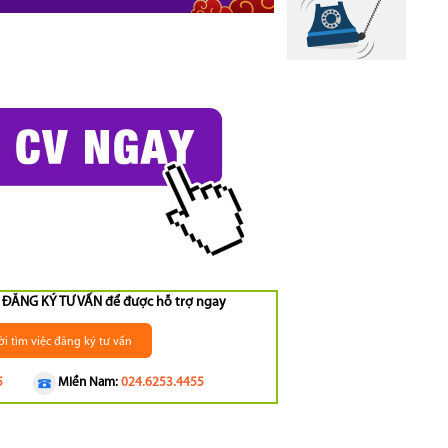
ng ĐĂNG KÝ TƯ VẤN để được hỗ trợ ngay
i tìm việc đăng ký tư vấn
5
Miền Nam:
024.6253.4455