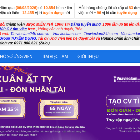
Hôm qua
(06/08/2026)
có
10.854
hồ sơ tìm
Mỗi tháng chúng tôi có xấp xỉ
83
đơn
việc có thêm:
12.455
vị trí
tuyển dụng
mới
việc mới +
96
vị trí cần
tuyển dụng
Mỗi
thành viên
được MIỄN PHÍ 1000 Tin
Đăng tuyển dụng
, 1000 lần up tin lên đ
100 CV tìm việc
free ,
không cần chờ duyệt, Trên
4 web
Timvieclam24h.com.vn
-
Vuavieclam.com
-
Timvieclam24h.com
-
Vieclamda
Group TUYỂN DỤNG
.
Tải cv ứng viên liên hệ duyệt bài và
Hotline phản ánh chất
dịch vụ: 0971.888.621 (Zalo )
 HỒ SƠ ỨNG VIÊN
TÌM VIỆC LÀM
GIỚI THIỆU