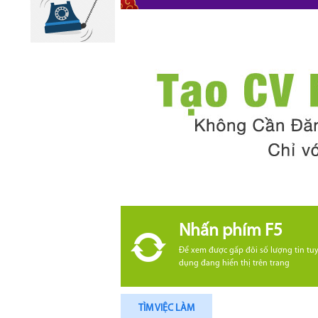
Nhấn phím F5
Để xem được gấp đôi số lượng tin tu
dụng đang hiển thị trên trang
TÌM VIỆC LÀM