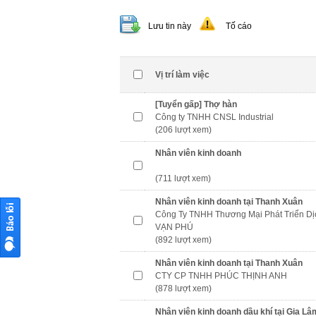
Lưu tin này
Tố cáo
Vị trí làm việc
[Tuyển gấp] Thợ hàn
Công ty TNHH CNSL Industrial
(206 lượt xem)
Nhân viên kinh doanh
(711 lượt xem)
Nhân viên kinh doanh tại Thanh Xuân
Công Ty TNHH Thương Mại Phát Triển Dị
VẠN PHÚ
(892 lượt xem)
Nhân viên kinh doanh tại Thanh Xuân
CTY CP TNHH PHÚC THỊNH ANH
(878 lượt xem)
Nhân viên kinh doanh dầu khí tại Gia Lâ