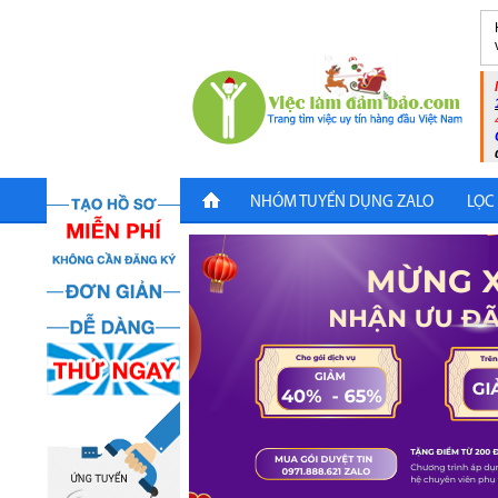
NHÓM TUYỂN DỤNG ZALO
LỌC