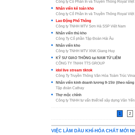
Công ty Cổ Phần In và Truyền Thông Royal Việ
Nhân viên kế toán kho
Công ty Cổ Phần In và Truyền Thông Royal Việ
Lao Động Phổ Thông
Công ty TNHH MTV Sơn Hà SSP Việt Nam
Nhân viên thủ kho
Công Ty Cổ phần Tập Đoàn Hải Âu
Nhân viên kho
Công ty TNHH MTV XNK Giang Huy
KỸ SƯ GIAO THÔNG tại NAM TỪ LIÊM
CÔNG TY TNHH TTS GROUP
idol live stream tiktok
Công Ty Truyền Thông Văn Hóa Toàm Trúc Vina
Nhân viên kinh doanh lương 9-15tr (theo năng 
Tập đoàn Cathay
Thợ mộc chính
Công ty TNHH tư vấn thiết kế xây dựng Vân Yến
1
2
VIỆC LÀM DẦU KHÍ-HÓA CHẤT MỚI N