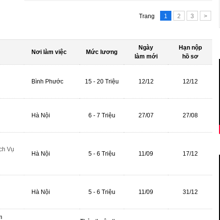
Trang
1
2
3
>
Ngày
Hạn nộp
Nơi làm việc
Mức lương
làm mới
hồ sơ
Bình Phước
15 - 20 Triệu
12/12
12/12
Hà Nội
6 - 7 Triệu
27/07
27/08
ch Vụ
Hà Nội
5 - 6 Triệu
11/09
17/12
Hà Nội
5 - 6 Triệu
11/09
31/12
m