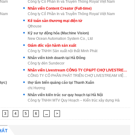
t Nam
Công ty Cổ Phần In và Truyền Thông Royal Việt Nam
Nhân viên Content Creator (Full-time)
t Nam
Công ty Cổ Phần In và Truyền Thông Royal Việt Nam
Kế toán sàn thương mại điện tử
Qthouse
Kỹ sư tự động hóa (Machine Vision)
New Ocean Automation System Co., Ltd
Giám đốc vận hành sản xuất
Công ty TNHH Sản xuất nội thất Minh Phát
Nhân viên kinh doanh tại Hà Đông
Công ty đèn Sundecor
Nhân viên Livestream CÔNG TY CP&PT CHỢ LIVESTREAM VIỆT NAM
CÔNG TY CỔ PHẦN PHÁT TRIỂN CHỢ LIVESTREAM VIỆT NAM
lực)
thợ làm biển quảng cáo tại Thanh Xuân
chị Hương
Nhân viên kiến trúc sư quy hoạch tại Hà Nội
Công ty TNHH MTV Quy Hoạch – Kiến trúc xây dựng Hà
3
4
5
6
...
>
HẤT