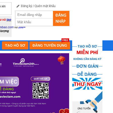
 xin
Đăng ký
/
Quên mật khẩu
ĐĂNG
ầu và
tạo
NHẬP
mbao.com
và
200+
 lượng
TẠO HỒ SƠ
ĐĂNG TUYỂN DỤNG