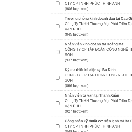
CTY CP TNHH PHÚC THỊNH ANH
(906 lượt xem)
Trưởng phòng kinh doanh dầu tại Cầu G
Công Ty TNHH Thương Mại Phát Triển Dị
VẠN PHÚ
(845 lượt xem)
Nhân viên kinh doanh tại Hoàng Mai
CÔNG TY CP TẬP ĐOÀN CÔNG NGHỆ T
SƠN
(937 lượt xem)
Kỹ sư thiết kế điện tại Ba Đình
CÔNG TY CP TẬP ĐOÀN CÔNG NGHỆ T
SƠN
(896 lượt xem)
Nhân viên tư vấn tại Thanh Xuân
Công Ty TNHH Thương Mại Phát Triển Dị
VẠN PHÚ
(927 lượt xem)
Công nhân kỹ thuật cơ điện lạnh tại Ba 
CTY CP TNHH PHÚC THỊNH ANH
(848 lượt xem)