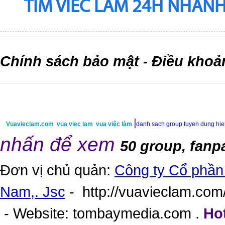
TIM VIEC LAM 24H NHANH,
Chính sách bảo mật
Điều khoả
-
|
Vuavieclam.com
vua viec lam
vua việc làm
danh sach group tuyen dung hi
nhấn để xem
50 group, fanp
Đơn vị chủ quản:
Công ty Cổ phần 
Nam,. Jsc
-
http://vuavieclam.com/
- Website:
tombaymedia.com
.
Hot