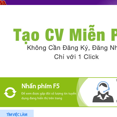
Nhấn phím F5
Để xem được gấp đôi số lượng tin tuyển
dụng đang hiển thị trên trang
TÌM VIỆC LÀM