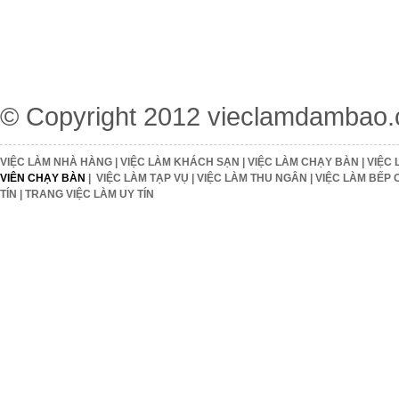
© Copyright 2012
vieclamdambao
VIỆC LÀM NHÀ HÀNG
|
VIỆC LÀM KHÁCH SẠN
|
VIỆC LÀM CHẠY BÀN
|
VIỆC 
VIÊN CHẠY BÀN
|
VIỆC LÀM TẠP VỤ
|
VIỆC LÀM THU NGÂN
|
VIỆC LÀM BẾP 
TÍN
|
TRANG VIỆC LÀM UY TÍN