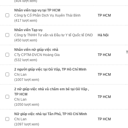
(404 lượt xem)
Nhân viên tạp vụ tại TP HCM
Công ty Cổ Phần Dịch Vụ Xuyên Thái Bình
TP HCM
(417 lượt xem)
Nhân viên Tạp vụ
Công ty TNHH Tư vấn và Đầu tư Y tế Quốc tế DND
Hà Nội
(450 lượt xem)
Nhân viên nữ giúp việc nhà
T
CTy CPTM-DVCN Hoàng Gia
TP HCM
(532 lượt xem)
2 người giúp việc tại Gò Vấp, TP Hồ Chí Minh
Chị Lan
TP HCM
(1007 lượt xem)
2 nữ giúp việc nhà và chăm em bé tại Gò Vấp ,
TP HCM
TP HCM
Chị Lan
(1050 lượt xem)
Nữ giúp việc nhà tại Tân Phú, TP Hồ Chí Minh
Chị Lan
TP HCM
(1097 lượt xem)