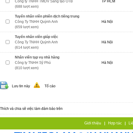
Công ty TNHH TMDV Sáng tạo OTB
TP HCM
(688 lượt xem)
Tuyển nhân viên phiên dịch tiếng trung
Công Ty TNHH Quỳnh Anh
Hà Nội
(659 lượt xem)
Tuyển nhân viên giúp việc
Công Ty TNHH Quỳnh Anh
Hà Nội
(614 lượt xem)
Nhân viên tạp vụ nhà hàng
Công ty TNHH Sỹ Phú
Hà Nội
(810 lượt xem)
Lưu tin này
Tố cáo
Thích và chia sẽ việc làm đảm bảo trên
Giới thiệu
|
Hợp tác
|
Li