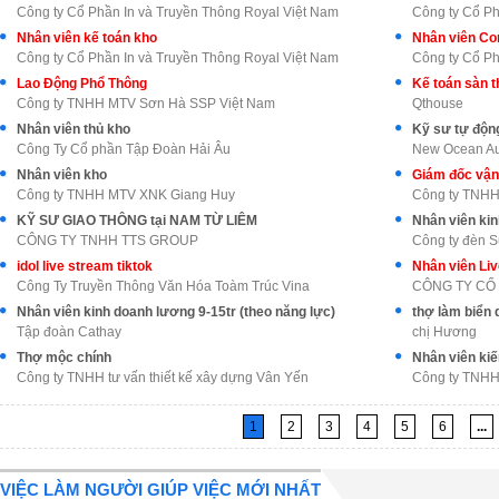
Công ty Cổ Phần In và Truyền Thông Royal Việt Nam
Công ty Cổ Ph
Nhân viên kế toán kho
Nhân viên Con
Công ty Cổ Phần In và Truyền Thông Royal Việt Nam
Công ty Cổ Ph
Lao Động Phổ Thông
Kế toán sàn 
Công ty TNHH MTV Sơn Hà SSP Việt Nam
Qthouse
Nhân viên thủ kho
Kỹ sư tự động
Công Ty Cổ phần Tập Đoàn Hải Âu
New Ocean Aut
Nhân viên kho
Giám đốc vận
Công ty TNHH MTV XNK Giang Huy
Công ty TNHH 
KỸ SƯ GIAO THÔNG tại NAM TỪ LIÊM
Nhân viên kin
CÔNG TY TNHH TTS GROUP
Công ty đèn 
idol live stream tiktok
Công Ty Truyền Thông Văn Hóa Toàm Trúc Vina
Nhân viên kinh doanh lương 9-15tr (theo năng lực)
thợ làm biển 
Tập đoàn Cathay
chị Hương
Thợ mộc chính
Nhân viên kiế
Công ty TNHH tư vấn thiết kế xây dựng Vân Yến
Công ty TNHH
1
2
3
4
5
6
...
VIỆC LÀM NGƯỜI GIÚP VIỆC MỚI NHẤT