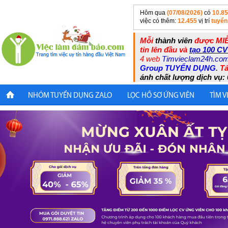
Hôm qua
(07/08/2026)
có
10.8
việc có thêm:
12.455
vị trí
tuyển
Mỗi
thành viên
được MIỄ
tin lên đầu và
tạo 100 CV
4 web
Timvieclam24h.co
Group TUYỂN DỤNG
.
Tả
ánh chất lượng dịch vụ: 
NHÓM TUYỂN DỤNG ZALO
LỌC HỒ SƠ ỨNG VIÊN
TÌM V