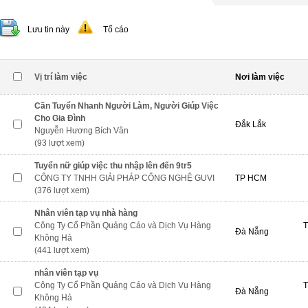
Lưu tin này
Tố cáo
Vị trí làm việc
Nơi làm việc
Cần Tuyển Nhanh Người Làm, Người Giúp Việc
Cho Gia Đình
Đắk Lắk
Nguyễn Hương Bích Vân
(93 lượt xem)
Tuyển nữ giúp việc thu nhập lên đến 9tr5
CÔNG TY TNHH GIẢI PHÁP CÔNG NGHỆ GUVI
TP HCM
(376 lượt xem)
Nhân viên tạp vụ nhà hàng
Công Ty Cổ Phần Quảng Cáo và Dịch Vụ Hàng
T
Đà Nẵng
Không Hả
(441 lượt xem)
nhân viên tạp vụ
Công Ty Cổ Phần Quảng Cáo và Dịch Vụ Hàng
T
Đà Nẵng
Không Hả