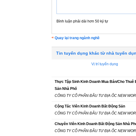
Bình luận phải dài hơn 50 ký tự
Quay lại trang ngành nghề
Tin tuyển dụng khác từ nhà tuyển dụ
Vị trí tuyển dụng
Thực Tập Sinh Kinh Doanh Mua Bán/Cho Thuê 
Sản Nhà Phố
CÔNG TY CỔ PHẦN ĐẦU TƯ ĐỊA ỐC NEW WO
Cộng Tác Viên Kinh Doanh Bất Động Sản
CÔNG TY CỔ PHẦN ĐẦU TƯ ĐỊA ỐC NEW WO
Chuyên Viên Kinh Doanh Bất Động Sản Nhà Ph
CÔNG TY CỔ PHẦN ĐẦU TƯ ĐỊA ỐC NEW WO