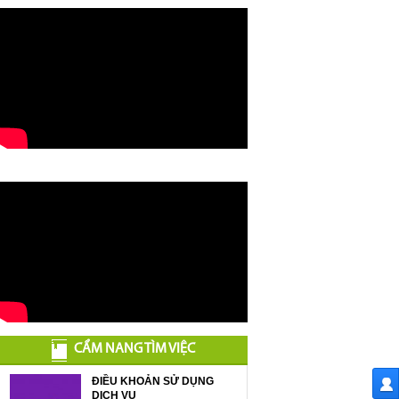
CẨM NANG TÌM VIỆC
ĐIỀU KHOẢN SỬ DỤNG
DỊCH VỤ