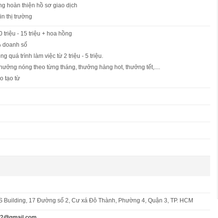
ng hoàn thiện hồ sơ giao dịch
in thị trường
 triệu - 15 triệu + hoa hồng
% doanh số
ong quá trình làm việc từ 2 triệu - 5 triệu.
 thưởng nóng theo từng tháng, thưởng hàng hot, thưởng tết,....
o tạo từ
S Building, 17 Đường số 2, Cư xá Đô Thành, Phường 4, Quận 3, TP. HCM
02@gmail.com