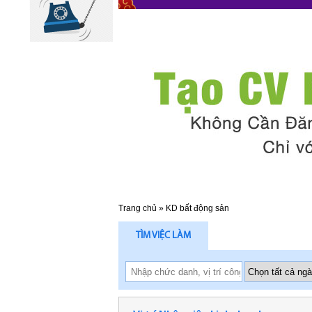
Trang chủ
»
KD bất động sản
TÌM VIỆC LÀM