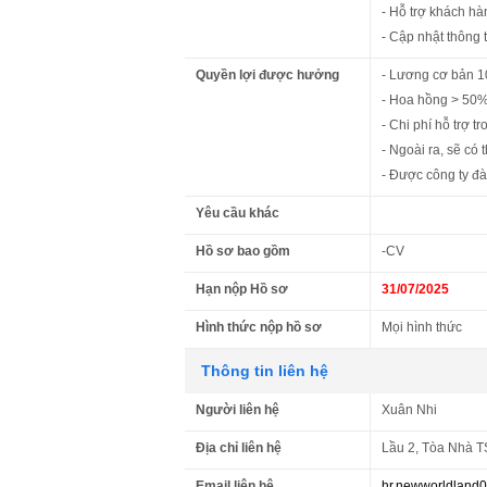
- Hỗ trợ khách hà
- Cập nhật thông t
Quyền lợi được hưởng
- Lương cơ bản 10
- Hoa hồng > 50
- Chi phí hỗ trợ tr
- Ngoài ra, sẽ có
- Được công ty đà
Yêu cầu khác
Hồ sơ bao gồm
-CV
Hạn nộp Hồ sơ
31/07/2025
Hình thức nộp hồ sơ
Mọi hình thức
Thông tin liên hệ
Người liên hệ
Xuân Nhi
Địa chỉ liên hệ
Lầu 2, Tòa Nhà T
Email liên hệ
hr.newworldland