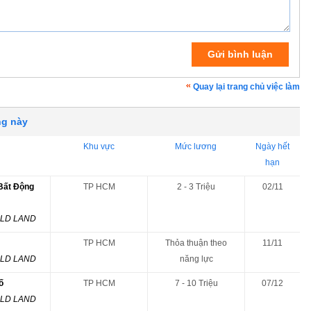
Quay lại trang chủ việc làm
ng này
Khu vực
Mức lương
Ngày hết
hạn
Bất Động
TP HCM
2 - 3 Triệu
02/11
RLD LAND
TP HCM
Thỏa thuận theo
11/11
RLD LAND
năng lực
ố
TP HCM
7 - 10 Triệu
07/12
RLD LAND