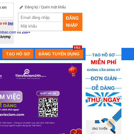
 xin
Đăng ký
/
Quên mật khẩu
ĐĂNG
ầu và
tạo
NHẬP
mbao.com
và
200+
 lượng
TẠO HỒ SƠ
ĐĂNG TUYỂN DỤNG