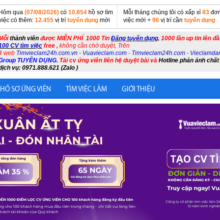
Hôm qua
(07/08/2026)
có
10.854
hồ sơ tìm
Mỗi tháng chúng tôi có xấp xỉ
83
đơn
việc có thêm:
12.455
vị trí
tuyển dụng
mới
việc mới +
96
vị trí cần
tuyển dụng
Mỗi
thành viên
được MIỄN PHÍ 1000 Tin
Đăng tuyển dụng
, 1000 lần up tin lên đ
100 CV tìm việc
free ,
không cần chờ duyệt, Trên
4 web
Timvieclam24h.com.vn
-
Vuavieclam.com
-
Timvieclam24h.com
-
Vieclamda
Group TUYỂN DỤNG
.
Tải cv ứng viên liên hệ duyệt bài và
Hotline phản ánh chất
dịch vụ: 0971.888.621 (Zalo )
 HỒ SƠ ỨNG VIÊN
TÌM VIỆC LÀM
GIỚI THIỆU