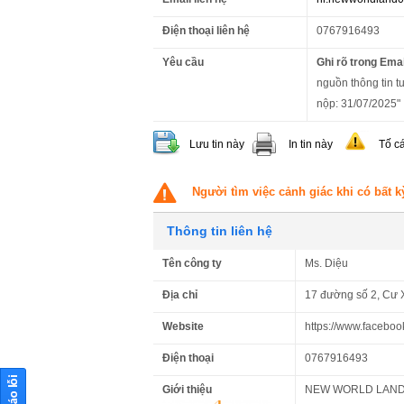
Điện thoại liên hệ
0767916493
Yêu cầu
Ghi rõ trong Emai
nguồn thông tin t
nộp: 31/07/2025"
Lưu tin này
In tin này
Tố c
Người tìm việc cảnh giác khi có bất k
Thông tin liên hệ
Tên công ty
Ms. Diệu
Địa chỉ
17 đường số 2, Cư 
Website
https://www.facebo
Điện thoại
0767916493
Giới thiệu
NEW WORLD LAND đượ