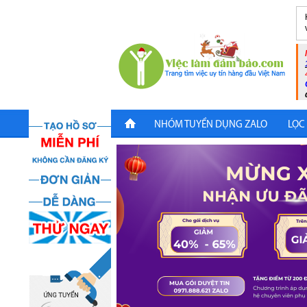
NHÓM TUYỂN DỤNG ZALO
LỌC