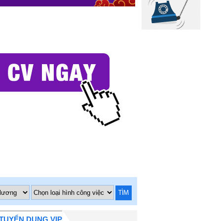
TÌM
TUYỂN DỤNG VIP