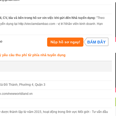
l, CV, bìa và bên trong hồ sơ xin việc khi gửi đến Nhà tuyển dụng:
"Theo
uyển dụng tại http://vieclamdambao.com - vị trí Nhân viên kinh doanh. Hạn
áo
Nộp hồ sơ ngay!
BẤM ĐÂY
ỳ yêu cầu thu phí từ phía nhà tuyển dụng
Xá Đô Thành, Phường 4, Quận 3
ok.com/newworldland.vn
c thành lập từ năm 2015, hoạt động trong lĩnh vực Môi giới - Tư vấn đầu