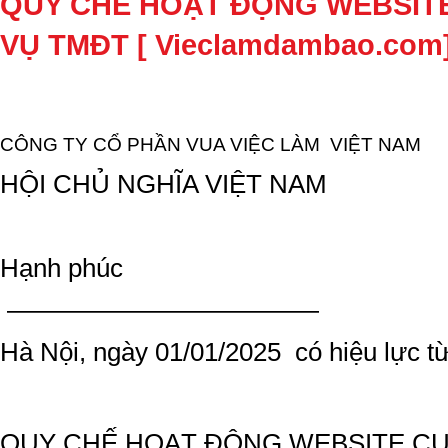
QUY CHẾ HOẠT ĐỘNG WEBSITE
VỤ TMĐT [ Vieclamdambao.com
CÔNG TY CỔ PHẦN VUA VIỆC LÀM VIỆT NAM
HỘI CHỦ NGHĨA VIỆT NAM
Độc lập – T
Hạnh phúc
————————————
Hà Nội, ngày 01/01/2025 có hiệu lực t
QUY CHẾ HOẠT ĐỘNG WEBSITE CU