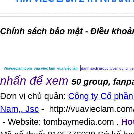
Chính sách bảo mật
Điều khoả
-
|
Vuavieclam.com
vua viec lam
vua việc làm
danh sach group tuyen dung hi
nhấn để xem
50 group, fanp
Đơn vị chủ quản:
Công ty Cổ phần 
Nam,. Jsc
-
http://vuavieclam.com/
- Website:
tombaymedia.com
.
Hot