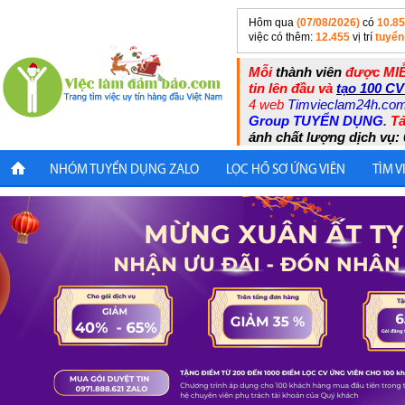
Hôm qua
(07/08/2026)
có
10.8
việc có thêm:
12.455
vị trí
tuyển
Mỗi
thành viên
được MIỄ
tin lên đầu và
tạo 100 CV
4 web
Timvieclam24h.co
Group TUYỂN DỤNG
.
Tả
ánh chất lượng dịch vụ: 
NHÓM TUYỂN DỤNG ZALO
LỌC HỒ SƠ ỨNG VIÊN
TÌM V