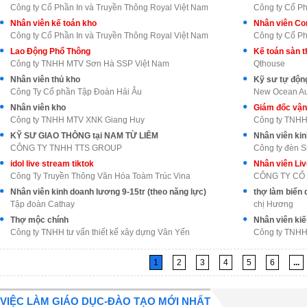
Công ty Cổ Phần In và Truyền Thông Royal Việt Nam
Công ty Cổ Ph
Nhân viên kế toán kho
Nhân viên Con
Công ty Cổ Phần In và Truyền Thông Royal Việt Nam
Công ty Cổ Ph
Lao Động Phổ Thông
Kế toán sàn 
Công ty TNHH MTV Sơn Hà SSP Việt Nam
Qthouse
Nhân viên thủ kho
Kỹ sư tự động
Công Ty Cổ phần Tập Đoàn Hải Âu
New Ocean Aut
Nhân viên kho
Giám đốc vận
Công ty TNHH MTV XNK Giang Huy
Công ty TNHH 
KỸ SƯ GIAO THÔNG tại NAM TỪ LIÊM
Nhân viên kin
CÔNG TY TNHH TTS GROUP
Công ty đèn 
idol live stream tiktok
Công Ty Truyền Thông Văn Hóa Toàm Trúc Vina
Nhân viên kinh doanh lương 9-15tr (theo năng lực)
thợ làm biển 
Tập đoàn Cathay
chị Hương
Thợ mộc chính
Nhân viên kiế
Công ty TNHH tư vấn thiết kế xây dựng Vân Yến
Công ty TNHH
1
2
3
4
5
6
...
VIỆC LÀM GIÁO DỤC-ĐÀO TẠO MỚI NHẤT