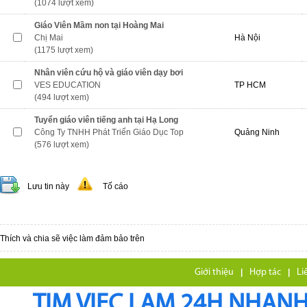
(1074 lượt xem)
Giáo Viên Mầm non tại Hoàng Mai
Chị Mai
Hà Nội
(1175 lượt xem)
Nhân viên cứu hộ và giáo viên dạy bơi
VES EDUCATION
TP HCM
(494 lượt xem)
Tuyển giáo viên tiếng anh tại Hạ Long
Công Ty TNHH Phát Triển Giáo Dục Top
Quảng Ninh
(576 lượt xem)
Lưu tin này
Tố cáo
Thích và chia sẽ việc làm đảm bảo trên
Giới thiệu
|
Hợp tác
|
Li
TIM VIEC LAM 24H NHANH,