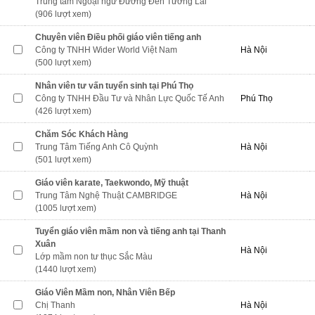
Trung tâm Ngoại ngữ Đường Đến Tương Lai
(906 lượt xem)
Chuyên viên Điều phối giáo viên tiếng anh
Công ty TNHH Wider World Việt Nam
Hà Nội
(500 lượt xem)
Nhân viên tư vấn tuyển sinh tại Phú Thọ
Công ty TNHH Đầu Tư và Nhân Lực Quốc Tế Anh
Phú Thọ
(426 lượt xem)
Chăm Sóc Khách Hàng
Trung Tâm Tiếng Anh Cô Quỳnh
Hà Nội
(501 lượt xem)
Giáo viên karate, Taekwondo, Mỹ thuật
Trung Tâm Nghệ Thuật CAMBRIDGE
Hà Nội
(1005 lượt xem)
Tuyển giáo viên mầm non và tiếng anh tại Thanh
Xuân
Hà Nội
Lớp mầm non tư thục Sắc Màu
(1440 lượt xem)
Giáo Viên Mầm non, Nhân Viên Bếp
Chị Thanh
Hà Nội