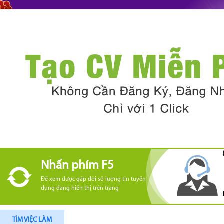
Nhấn phím F5
Để xem được gấp đôi số lượng tin tuyển
dụng đang hiển thị trên trang
TÌM VIỆC LÀM