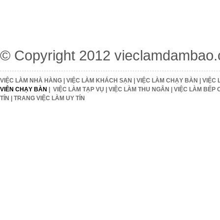
© Copyright 2012
vieclamdambao
VIỆC LÀM NHÀ HÀNG
|
VIỆC LÀM KHÁCH SẠN
|
VIỆC LÀM CHẠY BÀN
|
VIỆC 
VIÊN CHẠY BÀN
|
VIỆC LÀM TẠP VỤ
|
VIỆC LÀM THU NGÂN
|
VIỆC LÀM BẾP 
TÍN
|
TRANG VIỆC LÀM UY TÍN