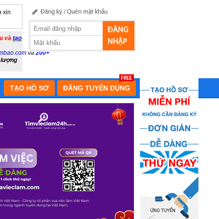
 xin
Đăng ký
/
Quên mật khẩu
ĐĂNG
ầu và
tạo
NHẬP
mbao.com
và
200+
 lượng
TẠO HỒ SƠ
ĐĂNG TUYỂN DỤNG