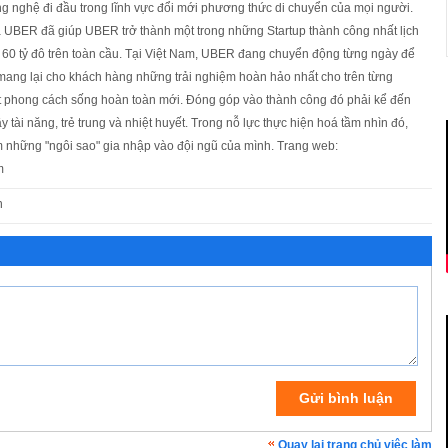
g nghệ đi đầu trong lĩnh vực đổi mới phương thức di chuyển của mọi người.
 UBER đã giúp UBER trở thành một trong những Startup thành công nhất lịch
hơn 60 tỷ đô trên toàn cầu. Tại Việt Nam, UBER đang chuyển động từng ngày để
à mang lại cho khách hàng những trải nghiệm hoàn hảo nhất cho trên từng
t phong cách sống hoàn toàn mới. Đóng góp vào thành công đó phải kể đến
tài năng, trẻ trung và nhiệt huyết. Trong nỗ lực thực hiện hoá tầm nhìn đó,
 những "ngôi sao" gia nhập vào đội ngũ của mình. Trang web:
m
n
Quay lại trang chủ việc làm