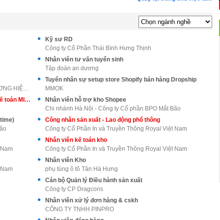
Kỹ sư RD
Công ty Cổ Phần Thái Bình Hưng Thịnh
Nhân viên tư vấn tuyển sinh
Tập đoàn an dương
Tuyển nhân sự setup store Shopify bán hàng Dropship
CÔNG TY TNHH GIAO NHẬN SAO SÁNG (THƯƠNG HIỆU NỘI T
MMOK
Chuyên viên kinh doanh - Tư vấn Phần mềm Kế toán MISA AMIS
Nhân viên hỗ trợ kho Shopee
Chi nhánh Hà Nội - Công ty Cổ phần BPO Mắt Bão
ttime)
Công nhân sản xuất - Lao động phổ thông
Bão
Công ty Cổ Phần In và Truyền Thông Royal Việt Nam
Nhân viên kế toán kho
t Nam
Công ty Cổ Phần In và Truyền Thông Royal Việt Nam
Nhân viên Kho
t Nam
phụ tùng ô tô Tân Hà Hưng
Cán bộ Quản lý Điều hành sản xuất
Công ty CP Dragcons
Nhân viên xử lý đơn hàng & cskh
CÔNG TY TNHH PINPRO