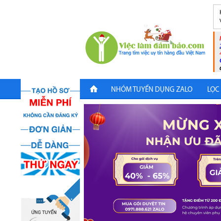
NHÓM TUYỂN DỤNG ZALO
LỌC