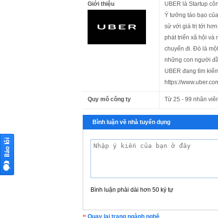
Giới thiệu
UBER là Startup côn
Ý tưởng táo bạo của
sử với giá trị tới 
phát triển xã hội v
chuyến đi. Đó là mộ
những con người đầy 
UBER đang tìm kiếm
https://www.uber.co
Quy mô công ty
Từ 25 - 99 nhân viê
Bình luận về nhà tuyển dụng
Bình luận phải dài hơn 50 ký tự
Quay lại trang ngành nghề