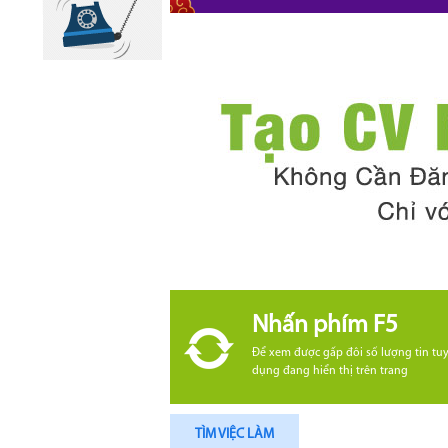
Nhấn phím F5
Để xem được gấp đôi số lượng tin tu
dụng đang hiển thị trên trang
TÌM VIỆC LÀM