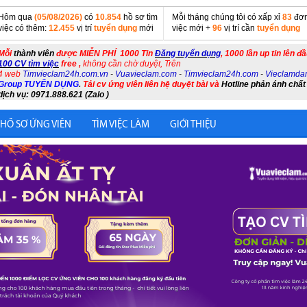
Hôm qua
(05/08/2026)
có
10.854
hồ sơ tìm
Mỗi tháng chúng tôi có xấp xỉ
83
đơn
việc có thêm:
12.455
vị trí
tuyển dụng
mới
việc mới +
96
vị trí cần
tuyển dụng
Mỗi
thành viên
được MIỄN PHÍ 1000 Tin
Đăng tuyển dụng
, 1000 lần up tin lên đ
100 CV tìm việc
free ,
không cần chờ duyệt, Trên
4 web
Timvieclam24h.com.vn
-
Vuavieclam.com
-
Timvieclam24h.com
-
Vieclamda
Group TUYỂN DỤNG
.
Tải cv ứng viên liên hệ duyệt bài và
Hotline phản ánh chất
dịch vụ: 0971.888.621 (Zalo )
 HỒ SƠ ỨNG VIÊN
TÌM VIỆC LÀM
GIỚI THIỆU