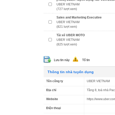
UBER VIETNAM
(727 lượt xem)
Sales and Marketing Executive
UBER VIETNAM
(821 lượt xem)
Tài xế UBER MOTO
UBER VIETNAM
(825 lượt xem)
Lưu tin này
Tố tin
Thông tin nhà tuyển dụng
Tên công ty
UBER VIETNAM
Địa chỉ
Tầng 8, toà nhà Pac
Website
https://www.uber.com
Điện thoại