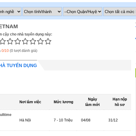
IETNAM
in cậy cho nhà tuyển dụng này:
á
0/10
(0 lượt đánh giá)
NHÀ TUYỂN DỤNG
Ngày
Hạn nộp
Nơi làm việc
Mức lương
làm mới
hồ sơ
ulltime
Hà Nội
7 - 10 Triệu
04/08
31/12