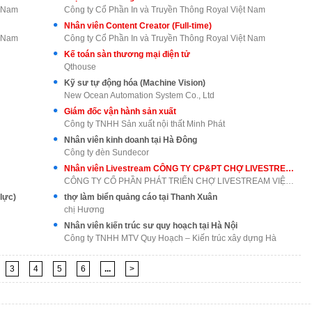
t Nam
Công ty Cổ Phần In và Truyền Thông Royal Việt Nam
Nhân viên Content Creator (Full-time)
t Nam
Công ty Cổ Phần In và Truyền Thông Royal Việt Nam
Kế toán sàn thương mại điện tử
Qthouse
Kỹ sư tự động hóa (Machine Vision)
New Ocean Automation System Co., Ltd
Giám đốc vận hành sản xuất
Công ty TNHH Sản xuất nội thất Minh Phát
Nhân viên kinh doanh tại Hà Đông
Công ty đèn Sundecor
Nhân viên Livestream CÔNG TY CP&PT CHỢ LIVESTREAM VIỆT NAM
CÔNG TY CỔ PHẦN PHÁT TRIỂN CHỢ LIVESTREAM VIỆT NAM
lực)
thợ làm biển quảng cáo tại Thanh Xuân
chị Hương
Nhân viên kiến trúc sư quy hoạch tại Hà Nội
Công ty TNHH MTV Quy Hoạch – Kiến trúc xây dựng Hà
3
4
5
6
...
>