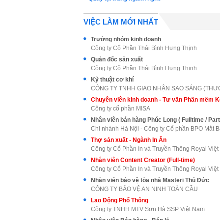
VIỆC LÀM MỚI NHẤT
Trưởng nhóm kinh doanh
Công ty Cổ Phần Thái Bình Hưng Thịnh
Quản đốc sản xuất
Công ty Cổ Phần Thái Bình Hưng Thịnh
Kỹ thuật cơ khí
Công ty cổ phần MISA
Nhân viên bán hàng Phúc Long ( Fulltime / Par
Chi nhánh Hà Nội - Công ty Cổ phần BPO Mắt 
Thợ sản xuất - Ngành In Ấn
Công ty Cổ Phần In và Truyền Thông Royal Việ
Nhân viên Content Creator (Full-time)
Công ty Cổ Phần In và Truyền Thông Royal Việ
Nhân viên bảo vệ tòa nhà Masteri Thủ Đức
CÔNG TY BẢO VỆ AN NINH TOÀN CẦU
Lao Động Phổ Thông
Công ty TNHH MTV Sơn Hà SSP Việt Nam