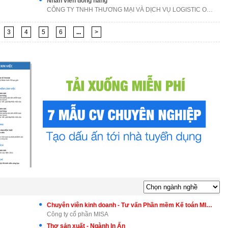
Nhân viên đóng hàng
CÔNG TY TNHH THƯƠNG MẠI VÀ DỊCH VỤ LOGISTIC ONG VÀ
3
4
5
6
...
>
Chuyên viên kinh doanh - Tư vấn Phần mềm Kế toán MISA AMIS
Công ty cổ phần MISA
Thợ sản xuất - Ngành In Ấn