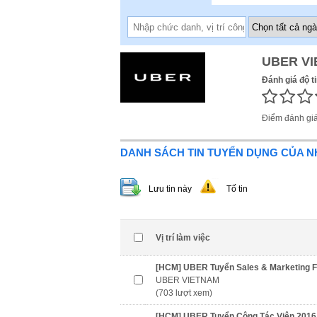
UBER V
Đánh giá độ t
Điểm đánh gi
DANH SÁCH TIN TUYỂN DỤNG CỦA 
Lưu tin này
Tố tin
Vị trí làm việc
[HCM] UBER Tuyển Sales & Marketing F
UBER VIETNAM
(703 lượt xem)
[HCM] UBER Tuyển Cộng Tác Viên 2016