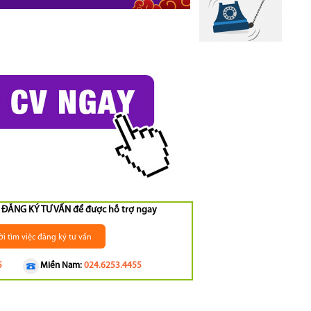
ng ĐĂNG KÝ TƯ VẤN để được hỗ trợ ngay
i tìm việc đăng ký tư vấn
5
Miền Nam:
024.6253.4455