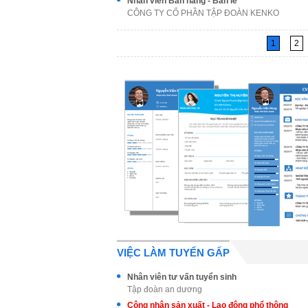
Nhân viên Bán hàng - Bán lẻ
CÔNG TY CỔ PHẦN TẬP ĐOÀN KENKO
1
2
VIỆC LÀM TUYỂN GẤP
Nhân viên tư vấn tuyển sinh
Tập đoàn an dương
Công nhân sản xuất - Lao động phổ thông