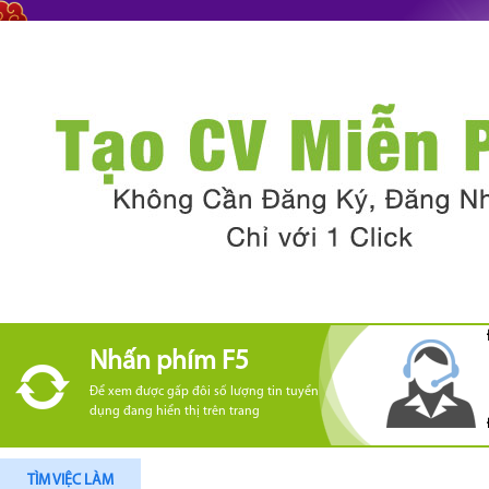
Nhấn phím F5
Để xem được gấp đôi số lượng tin tuyển
dụng đang hiển thị trên trang
TÌM VIỆC LÀM