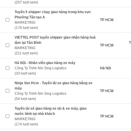
(207 lượt xem)
Tuyển 5 shipper chạy giao hàng trong khu vực
Phường Tân tạo A
TP HCM
MARKETING
(176 lượt xem)
VIETTEL POST tuyển shipper giao nhận hàng hoá
làm tại Tân Bình
T
TP HCM
MARKETING
(211 lượt xem)
Hà Nội - Nhân viên giao hàng xe máy
Công Ty Tnhh Nin Sing Logistics
Hà Nội
(33 lượt xem)
Ninja Van Hcm - Tuyển lái xe giao hàng bằng xe
máy
TP HCM
Công Ty Tnhh Nin Sing Logistics
(54 lượt xem)
Tuyển tài xế giao hàng xe tải & xe máy, giao
nước bình tại nhà khách
TP HCM
MARKETING
(174 lượt xem)