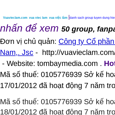
|
Vuavieclam.com
vua viec lam
vua việc làm
danh sach group tuyen dung hi
nhấn để xem
50 group, fanp
Đơn vị chủ quản:
Công ty Cổ phần 
Nam,. Jsc
-
http://vuavieclam.com/
- Website:
tombaymedia.com
.
Hot
Mã số thuế: 0105776939 Sở kế ho
17/01/2012 đã hoạt động 7 năm tr
Mã số thuế: 0105776939 Sở kế ho
18/01/2012 đã hoạt động 7 năm tr