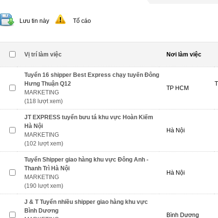
Lưu tin này
Tố cáo
Vị trí làm việc
Nơi làm việc
Tuyển 16 shipper Best Express chạy tuyến Đông
Hưng Thuận Q12
T
TP HCM
MARKETING
(118 lượt xem)
JT EXPRESS tuyển bưu tá khu vực Hoàn Kiếm
Hà Nội
Hà Nội
MARKETING
(102 lượt xem)
Tuyển Shipper giao hàng khu vực Đông Anh -
Thanh Trì Hà Nội
Hà Nội
MARKETING
(190 lượt xem)
J & T Tuyển nhiều shipper giao hàng khu vực
Bình Dương
Bình Dương