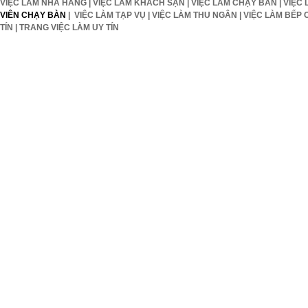
VIỆC LÀM NHÀ HÀNG
|
VIỆC LÀM KHÁCH SẠN
|
VIỆC LÀM CHẠY BÀN
|
VIỆC 
VIÊN CHẠY BÀN
|
VIỆC LÀM TẠP VỤ
|
VIỆC LÀM THU NGÂN
|
VIỆC LÀM BẾP 
TÍN
|
TRANG VIỆC LÀM UY TÍN