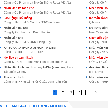
Công ty Cổ Phần In và Truyền Thông Royal Việt Nam
Công ty Cổ Ph
Nhân viên kế toán kho
Nhân viên Con
Công ty Cổ Phần In và Truyền Thông Royal Việt Nam
Công ty Cổ Ph
Lao Động Phổ Thông
Kế toán sàn 
Công ty TNHH MTV Sơn Hà SSP Việt Nam
Qthouse
Nhân viên thủ kho
Kỹ sư tự động
Công Ty Cổ phần Tập Đoàn Hải Âu
New Ocean Aut
Nhân viên kho
Giám đốc vận
Công ty TNHH MTV XNK Giang Huy
Công ty TNHH 
KỸ SƯ GIAO THÔNG tại NAM TỪ LIÊM
Nhân viên kin
CÔNG TY TNHH TTS GROUP
Công ty đèn 
idol live stream tiktok
Công Ty Truyền Thông Văn Hóa Toàm Trúc Vina
Nhân viên kinh doanh lương 9-15tr (theo năng lực)
thợ làm biển 
Tập đoàn Cathay
chị Hương
Thợ mộc chính
Nhân viên kiế
Công ty TNHH tư vấn thiết kế xây dựng Vân Yến
Công ty TNHH
1
2
3
4
5
6
...
VIỆC LÀM GIAO CHỞ HÀNG MỚI NHẤT