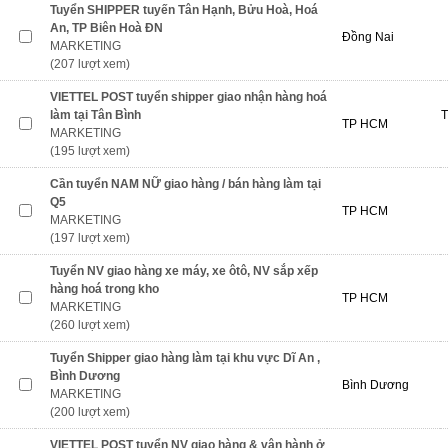
Tuyển SHIPPER tuyến Tân Hạnh, Bửu Hoà, Hoá
An, TP Biên Hoà ĐN
Đồng Nai
MARKETING
(207 lượt xem)
VIETTEL POST tuyển shipper giao nhận hàng hoá
làm tại Tân Bình
T
TP HCM
MARKETING
(195 lượt xem)
Cần tuyển NAM NỮ giao hàng / bán hàng làm tại
Q5
TP HCM
MARKETING
(197 lượt xem)
Tuyển NV giao hàng xe máy, xe ôtô, NV sắp xếp
hàng hoá trong kho
TP HCM
MARKETING
(260 lượt xem)
Tuyển Shipper giao hàng làm tại khu vực Dĩ An ,
Bình Dương
Bình Dương
MARKETING
(200 lượt xem)
VIETTEL POST tuyển NV giao hàng & vận hành ở