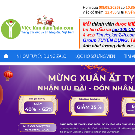
Hôm qua
(08/08/2026)
có
10.8
việc có thêm:
12.455
vị trí
tuyển
Mỗi
thành viên
được MIỄ
tin lên đầu và
tạo 100 CV
4 web
Timvieclam24h.co
Group TUYỂN DỤNG
.
Tả
ánh chất lượng dịch vụ: 
NHÓM TUYỂN DỤNG ZALO
LỌC HỒ SƠ ỨNG VIÊN
TÌM V