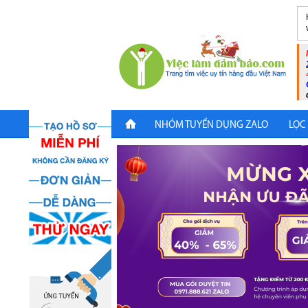
NHÓM TUYỂN DỤNG ZALO
LỌC