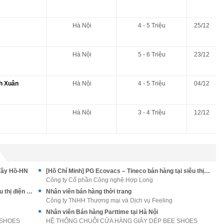
Hà Nội
4 - 5 Triệu
25/12
Hà Nội
5 - 6 Triệu
23/12
nh Xuân
Hà Nội
4 - 5 Triệu
04/12
Hà Nội
3 - 4 Triệu
12/12
Tây Hồ-HN
[Hồ Chí Minh] PG Ecovacs – Tineco bán hàng tại siêu thị điện máy
Công ty Cổ phần Công nghệ Hợp Long
[Hà Nội] PG Ecovacs – Tineco bán hàng tại siêu thị điện máy
Nhân viên bán hàng thời trang
Công ty TNHH Thương mại và Dịch vụ Feeling
Nhân viên Bán hàng Parttime tại Hà Nội
 SHOES
HỆ THỐNG CHUỖI CỬA HÀNG GIÀY DÉP BEE SHOES