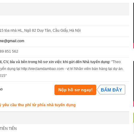
5 tòa nhà HL, Ngõ 82 Duy Tân, Cầu Giấy, Hà Nội
ome@gmail.com
989 851 562
l, CV, bìa và bên trong hồ sơ xin việc khi gửi đến Nhà tuyển dụng:
"Theo
uyển dụng tại http://vieclamdambao.com - vị trí Nhân viên bán hàng tại dự án.
015"
áo
Nộp hồ sơ ngay!
BẤM ĐÂY
ỳ yêu cầu thu phí từ phía nhà tuyển dụng
TIÊN TIẾN