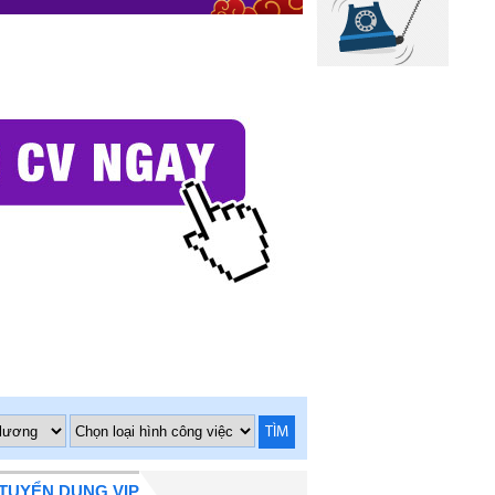
TÌM
TUYỂN DỤNG VIP