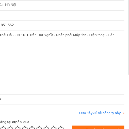
Đa, Hà Nội
 851 562
 Thái Hà - CN : 181 Trần Đại Nghĩa - Phân phối Máy tính - Điện thoại - Bán
n
Xem đầy đủ về công ty này
àng tại dự án. qua: