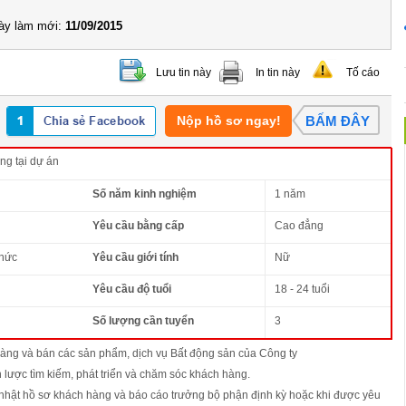
y làm mới:
11/09/2015
Lưu tin này
In tin này
Tố cáo
Nộp hồ sơ ngay!
BẤM ĐÂY
ng tại dự án
Số năm kinh nghiệm
1 năm
Yêu cầu bằng cấp
Cao đẳng
thức
Yêu cầu giới tính
Nữ
Yêu cầu độ tuổi
18 - 24 tuổi
Số lượng cần tuyển
3
hàng và bán các sản phẩm, dịch vụ Bất động sản của Công ty
 lược tìm kiếm, phát triển và chăm sóc khách hàng.
 nhật hồ sơ khách hàng và báo cáo trưởng bộ phận định kỳ hoặc khi được yêu