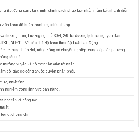
rường Bất động sản , tài chính, chính sách pháp luật nhằm nắm bắt nhanh diễn
n viên khác để hoàn thành mục tiêu chung.
và thưởng năm, thưởng nghỉ lễ 30/4, 2/9, tết dương lịch, tết nguyên đán.
 BHXH, BHYT… Và các chế độ khác theo Bộ Luật Lao Động
iệc trẻ trung, hiện đại, năng động và chuyên nghiệp, cung cấp các phương
hàng tốt nhất.
o thường xuyên và hỗ trợ nhân viên tốt nhất.
ẩm dồi dào do công ty độc quyền phân phối.
hực, nhiệt tình .
kinh nghiệm trong lĩnh vực bán hàng.
ình học tập và công tác
 thuật
 bằng, chứng chỉ