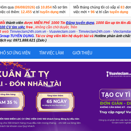
Hôm qua
(06/08/2026)
có
10.854
hồ sơ tìm
Mỗi tháng chúng tôi có xấp xỉ
83
đơn
việc có thêm:
12.455
vị trí
tuyển dụng
mới
việc mới +
96
vị trí cần
tuyển dụng
Mỗi
thành viên
được MIỄN PHÍ 1000 Tin
Đăng tuyển dụng
, 1000 lần up tin lên đ
100 CV tìm việc
free ,
không cần chờ duyệt, Trên
4 web
Timvieclam24h.com.vn
-
Vuavieclam.com
-
Timvieclam24h.com
-
Vieclamda
Group TUYỂN DỤNG
.
Tải cv ứng viên liên hệ duyệt bài và
Hotline phản ánh chất
dịch vụ: 0971.888.621 (Zalo )
 HỒ SƠ ỨNG VIÊN
TÌM VIỆC LÀM
GIỚI THIỆU