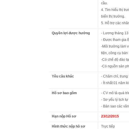
cầu.
4. Tìm hiểu thị t
biến thị trường.
5. Hỗ trợ các nhâ
Quyền lợi được hưởng
- Lương tháng 13 
- Được tham gia
-Môi trường làm v
tiện, công cụ bán 
-Có chế độ đào tạ
-Có nguồn sản ph
Yêu cầu khác
- Chăm chỉ, trung t
- Ít nhất 01 năm 
Hồ sơ bao gồm
- CV mô tả quá tr
- Sơ yếu lý lịch tự
- Bản sao các văn
Hạn nộp Hồ sơ
23/12/2015
Hình thức nộp hồ sơ
Trực tiếp