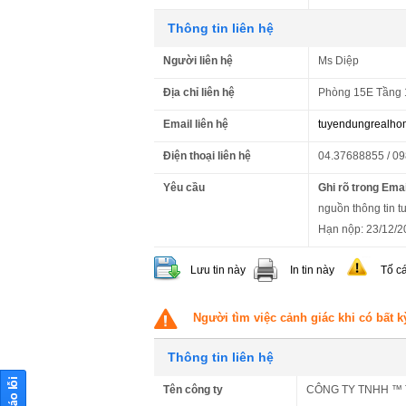
Thông tin liên hệ
Người liên hệ
Ms Diệp
Địa chỉ liên hệ
Phòng 15E Tầng 1
Email liên hệ
tuyendungrealh
Điện thoại liên hệ
04.37688855 / 0
Yêu cầu
Ghi rõ trong Emai
nguồn thông tin t
Hạn nộp: 23/12/2
Lưu tin này
In tin này
Tố c
Người tìm việc cảnh giác khi có bất k
Thông tin liên hệ
Tên công ty
CÔNG TY TNHH ™ 