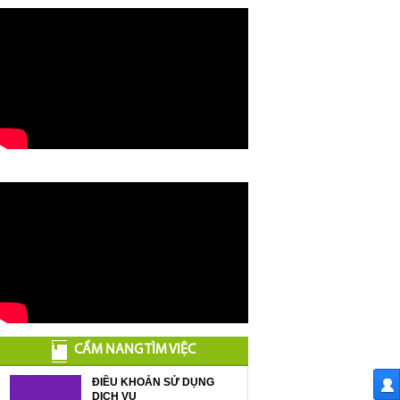
CẨM NANG TÌM VIỆC
ĐIỀU KHOẢN SỬ DỤNG
DỊCH VỤ