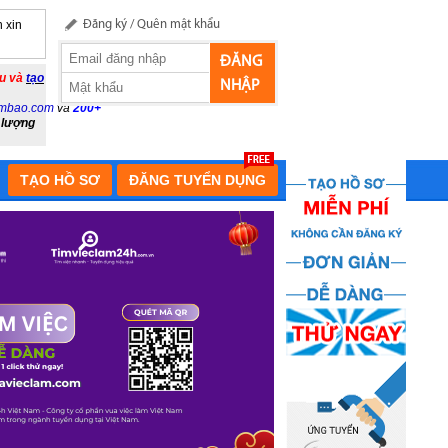
 xin
Đăng ký
/
Quên mật khẩu
ĐĂNG
ầu và
tạo
NHẬP
mbao.com
và
200+
 lượng
TẠO HỒ SƠ
ĐĂNG TUYỂN DỤNG