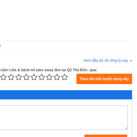
n
Xem đầy đủ về công ty này
n bán cafe & bánh mì take away làm tại Q2 Thủ Đức. qua: