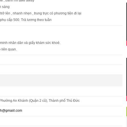
fe , bánh mì take away
h sáng
 trở lên , nhanh nhẹn , trung trực có phương tiện đi lại
phụ cấp 500. Trả lương theo tuần
 minh nhân dân và giấy khám sức khoẻ.
 liên quan.
 Phường An Khánh (Quận 2 cũ), Thành phố Thủ Đức
nh@gmaiil.com