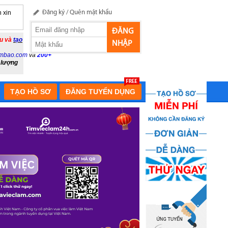
 xin
Đăng ký
/
Quên mật khẩu
ĐĂNG
ầu và
tạo
NHẬP
mbao.com
và
200+
 lượng
TẠO HỒ SƠ
ĐĂNG TUYỂN DỤNG