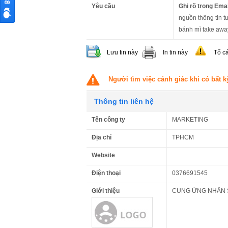
Yêu cầu
Ghi rõ trong Emai
nguồn thông tin t
bánh mì take awa
Lưu tin này
In tin này
Tố c
Người tìm việc cảnh giác khi có bất k
Thông tin liên hệ
Tên công ty
MARKETING
Địa chỉ
TPHCM
Website
Điện thoại
0376691545
Giới thiệu
CUNG ỨNG NHÂN