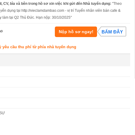
l, CV, bìa và bên trong hồ sơ xin việc khi gửi đến Nhà tuyển dụng:
"Theo
uyển dụng tại http://vieclamdambao.com - vị trí Tuyển nhân viên bán cafe &
y làm tại Q2 Thủ Đức. Hạn nộp: 30/10/2025"
áo
Nộp hồ sơ ngay!
BẤM ĐÂY
ỳ yêu cầu thu phí từ phía nhà tuyển dụng
 SỰ