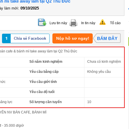
ánh mì take away làm tại Q2 Thủ Đức
y làm mới:
09/10/2025
Lưu tin này
In tin này
Tố cáo
Nộp hồ sơ ngay!
BẤM ĐÂY
bán cafe & bánh mì take away làm tại Q2 Thủ Đức
Số năm kinh nghiệm
Chưa có kinh nghiệm
Yêu cầu bằng cấp
Không yêu cầu
thức
Yêu cầu giới tính
Yêu cầu độ tuổi
năng lực
Số lượng cần tuyển
10
YỂN NV BÁN CAFE, BÁNH MÌ
đ - 35.000 đ/giờ