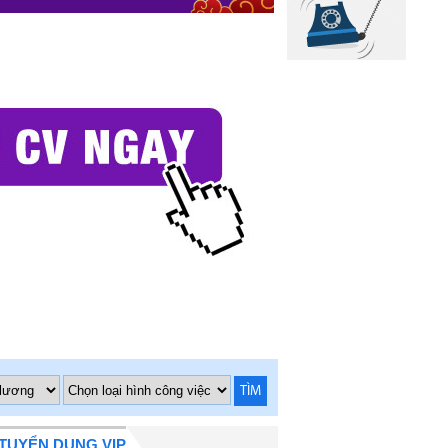
TÌM
TUYỂN DỤNG VIP