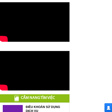
CẨM NANG TÌM VIỆC
ĐIỀU KHOẢN SỬ DỤNG
DỊCH VỤ