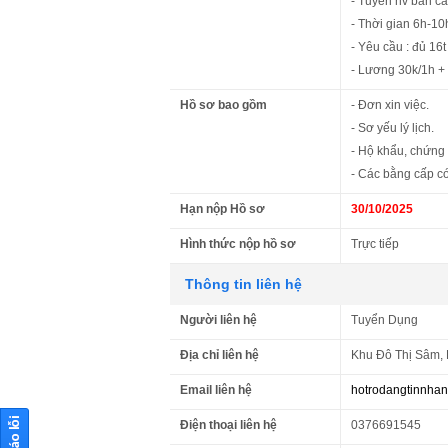
- Tuyển nv bán ca
- Thời gian 6h-10
- Yêu cầu : đủ 16t
- Lương 30k/1h + 
Hồ sơ bao gồm
- Đơn xin việc.
- Sơ yếu lý lịch.
- Hộ khẩu, chứng
- Các bằng cấp có
Hạn nộp Hồ sơ
30/10/2025
Hình thức nộp hồ sơ
Trực tiếp
Thông tin liên hệ
Người liên hệ
Tuyển Dụng
Địa chỉ liên hệ
Khu Đô Thị Sâm,
Email liên hệ
hotrodangtinnha
Điện thoại liên hệ
0376691545