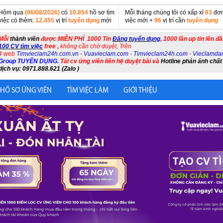
Hôm qua
(06/08/2026)
có
10.854
hồ sơ tìm
Mỗi tháng chúng tôi có xấp xỉ
83
đơn
việc có thêm:
12.455
vị trí
tuyển dụng
mới
việc mới +
96
vị trí cần
tuyển dụng
Mỗi
thành viên
được MIỄN PHÍ 1000 Tin
Đăng tuyển dụng
, 1000 lần up tin lên đ
100 CV tìm việc
free ,
không cần chờ duyệt, Trên
4 web
Timvieclam24h.com.vn
-
Vuavieclam.com
-
Timvieclam24h.com
-
Vieclamda
Group TUYỂN DỤNG
.
Tải cv ứng viên liên hệ duyệt bài và
Hotline phản ánh chất
dịch vụ: 0971.888.621 (Zalo )
 HỒ SƠ ỨNG VIÊN
TÌM VIỆC LÀM
GIỚI THIỆU