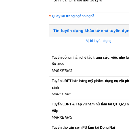
Bình luận phải dài hơn 50 ký tự
Quay lại trang ngành nghề
Tin tuyển dụng khác từ nhà tuyển dụ
Vị trí tuyển dụng
Tuyển công nhân chế tác trang sức, việc nhẹ 
ổn định
MARKETING
Tuyển LĐPT bán hàng mỹ phẩm, dụng cụ vật p
sinh
MARKETING
Tuyển LĐPT & Tạp vụ nam nữ làm tại Q1, Q2,T
Vấp
MARKETING
Tuyển thợ xịn sơn PU làm tại Đồng Nai