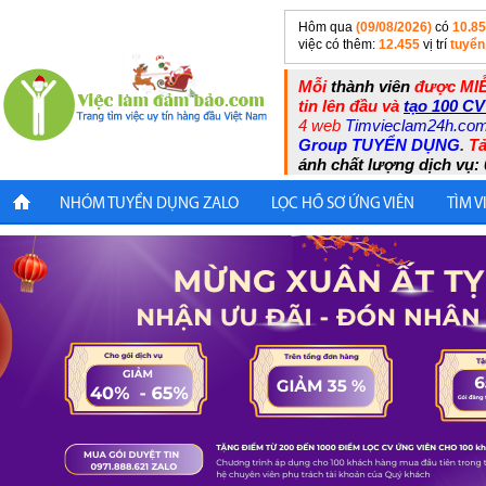
Hôm qua
(09/08/2026)
có
10.8
việc có thêm:
12.455
vị trí
tuyển
Mỗi
thành viên
được MIỄ
tin lên đầu và
tạo 100 CV
4 web
Timvieclam24h.co
Group TUYỂN DỤNG
.
Tả
ánh chất lượng dịch vụ: 
NHÓM TUYỂN DỤNG ZALO
LỌC HỒ SƠ ỨNG VIÊN
TÌM V