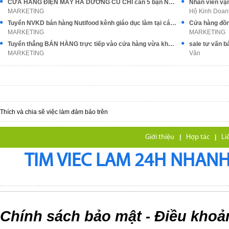
CỬA HÀNG ĐIỆN MÁY HÀ DƯƠNG CỦ CHI cần 5 bạn NV bán hàng
Nhân viên vậ
MARKETING
Hộ Kinh Doan
Tuyển NVKD bán hàng Nutifood kênh giáo dục làm tại các tỉnh thành
MARKETING
MARKETING
Tuyển thẳng BÁN HÀNG trực tiếp vào cửa hàng vừa khai trương
sale tư vấn b
MARKETING
Vân
Thích và chia sẽ việc làm đảm bảo trên
Giới thiệu
|
Hợp tác
|
Li
TIM VIEC LAM 24H NHANH,
Chính sách bảo mật
Điều khoả
-