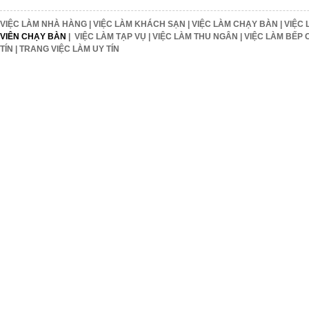
VIỆC LÀM NHÀ HÀNG
|
VIỆC LÀM KHÁCH SẠN
|
VIỆC LÀM CHẠY BÀN
|
VIỆC 
VIÊN CHẠY BÀN
|
VIỆC LÀM TẠP VỤ
|
VIỆC LÀM THU NGÂN
|
VIỆC LÀM BẾP 
TÍN
|
TRANG VIỆC LÀM UY TÍN