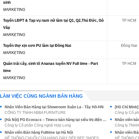
sinh
MARKETING
Tuyển LĐPT & Tạp vụ nam nữ làm tại Q1, Q2,Thủ Đức, Gò
TP HCM
Vấp
MARKETING
Tuyển thợ xịn sơn PU làm tại Đồng Nai
Đồng Nai
MARKETING
Quán trái cây, sinh tố Ananas tuyển NV Full time - Part
TP HCM
time
MARKETING
LÀM VIỆC CÙNG NGÀNH BÁN HÀNG
Nhân Viên Bán Hàng tại Showroom Xuân La - Tây Hồ-HN
CÔNG TY TNHH ABBA FURNITURE
Công ty Cổ p
[Hà Nội] PG Ecovacs – Tineco bán hàng tại siêu thị điện máy
Nhân viên bán
Công ty Cổ phần Công nghệ Hợp Long
Công ty TNHH
Nhân viên Bán hàng Fulltime tại Hà Nội
Nhân viên Bán
HỆ THỐNG CHUỖI CỬA HÀNG GIÀY DÉP BEE SHOES
HỆ THỐNG C