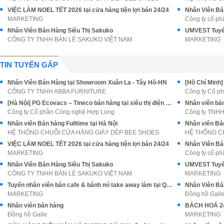
VIỆC LÀM NOEL TẾT 2026 tại cửa hàng tiện lợi bán 24/24
Nhân Viên Bán
MARKETING
Công ty cổ ph
Nhân Viên Bán Hàng Siêu Thị Sakuko
UMVEST Tuyển
CÔNG TY TNHH BÁN LẺ SAKUKO VIỆT NAM
MARKETING
TIN TUYỂN GẤP
Nhân Viên Bán Hàng tại Showroom Xuân La - Tây Hồ-HN
CÔNG TY TNHH ABBA FURNITURE
Công ty Cổ p
[Hà Nội] PG Ecovacs – Tineco bán hàng tại siêu thị điện máy
Nhân viên bán
Công ty Cổ phần Công nghệ Hợp Long
Công ty TNHH
Nhân viên Bán hàng Fulltime tại Hà Nội
Nhân viên Bán
HỆ THỐNG CHUỖI CỬA HÀNG GIÀY DÉP BEE SHOES
HỆ THỐNG C
VIỆC LÀM NOEL TẾT 2026 tại cửa hàng tiện lợi bán 24/24
Nhân Viên Bán
MARKETING
Công ty cổ ph
Nhân Viên Bán Hàng Siêu Thị Sakuko
UMVEST Tuyển
CÔNG TY TNHH BÁN LẺ SAKUKO VIỆT NAM
MARKETING
Tuyển nhân viên bán cafe & bánh mì take away làm tại Q2 Thủ Đức
Nhân Viên Bá
MARKETING
Đồng hồ Gall
Nhân viên bán hàng
Đồng hồ Galle
MARKETING