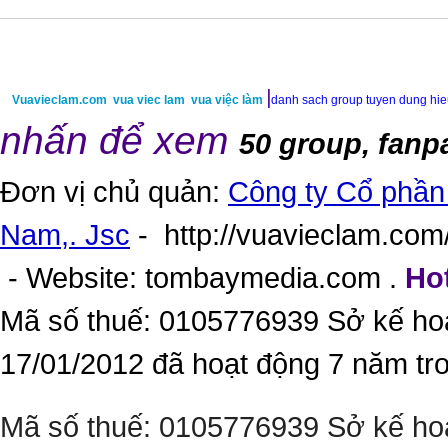
|
Vuavieclam.com
vua viec lam
vua việc làm
danh sach group tuyen dung hi
nhấn để xem
50 group, fanp
Đơn vị chủ quản:
Công ty Cổ phần 
Nam,. Jsc
-
http://vuavieclam.com/
- Website:
tombaymedia.com
.
Hot
Mã số thuế: 0105776939 Sở kế ho
17/01/2012 đã hoạt động 7 năm tr
Mã số thuế: 0105776939 Sở kế ho