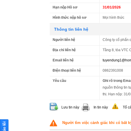
Hạn nộp Hồ sơ
31/01/2026
Hình thức nộp hồ sơ
Mọi hình thức
Thông tin liên hệ
Người liên hệ
Công ty cổ phẩn 
Địa chỉ liên hệ
Tầng 8, tòa VTC O
Email liên hệ
tuyendung1@hom
Điện thoại liên hệ
0862391008
Yêu cầu
Ghi rõ trong Emai
nguồn thông tin t
thị. Hạn nộp: 31/
Lưu tin này
In tin này
Tố c
Người tìm việc cảnh giác khi có bất k