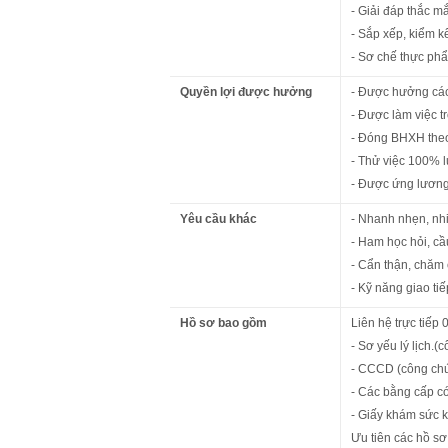
- Giải đáp thắc 
- Sắp xếp, kiểm k
- Sơ chế thực ph
Quyền lợi được hưởng
- Được hưởng các
- Được làm việc t
- Đóng BHXH the
- Thử việc 100% 
- Được ứng lương
Yêu cầu khác
- Nhanh nhẹn, nhi
- Ham học hỏi, cầ
- Cẩn thận, chăm c
- Kỹ năng giao tiế
Hồ sơ bao gồm
Liên hệ trực tiếp
- Sơ yếu lý lịch.(
- CCCD (công ch
- Các bằng cấp có
- Giấy khám sức 
Ưu tiên các hồ s