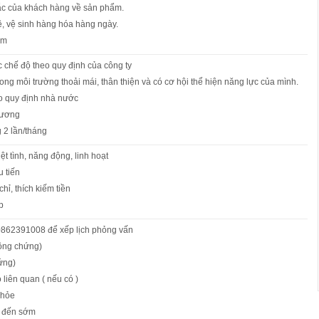
mắc của khách hàng về sản phẩm.
ê, vệ sinh hàng hóa hàng ngày.
ẩm
 chế độ theo quy định của công ty
rong môi trường thoải mái, thân thiện và có cơ hội thể hiện năng lực của mình.
o quy định nhà nước
lương
 2 lần/tháng
ệt tình, năng động, linh hoạt
u tiến
hỉ, thích kiếm tiền
p
 0862391008 để xếp lịch phỏng vấn
công chứng)
ứng)
 liên quan ( nếu có )
khỏe
ơ đến sớm