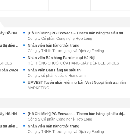
Tây Hồ-HN
[Hồ Chí Minh] PG Ecovacs – Tineco bán hàng tại siêu thị điện máy
Công ty Cổ phần Công nghệ Hợp Long
[Hà Nội] PG Ecovacs – Tineco bán hàng tại siêu thị điện máy
Nhân viên bán hàng thời trang
Công ty TNHH Thương mại và Dịch vụ Feeling
Nhân viên Bán hàng Parttime tại Hà Nội
 SHOES
HỆ THỐNG CHUỖI CỬA HÀNG GIÀY DÉP BEE SHOES
i bán 24/24
Nhân Viên Bán Hàng tại siêu thị
Công ty cổ phẩn quốc tế Homefarm
UMVEST Tuyển nhân viên nữ bán Vest Ngoại hình ưa nhìn
MARKETING
Tây Hồ-HN
[Hồ Chí Minh] PG Ecovacs – Tineco bán hàng tại siêu thị điện máy
Công ty Cổ phần Công nghệ Hợp Long
[Hà Nội] PG Ecovacs – Tineco bán hàng tại siêu thị điện máy
Nhân viên bán hàng thời trang
Công ty TNHH Thương mại và Dịch vụ Feeling