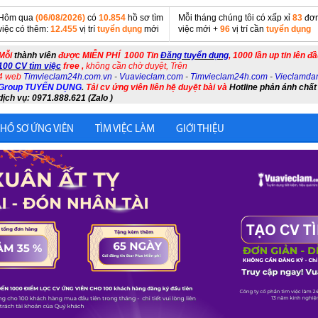
Hôm qua
(06/08/2026)
có
10.854
hồ sơ tìm
Mỗi tháng chúng tôi có xấp xỉ
83
đơn
việc có thêm:
12.455
vị trí
tuyển dụng
mới
việc mới +
96
vị trí cần
tuyển dụng
Mỗi
thành viên
được MIỄN PHÍ 1000 Tin
Đăng tuyển dụng
, 1000 lần up tin lên đ
100 CV tìm việc
free ,
không cần chờ duyệt, Trên
4 web
Timvieclam24h.com.vn
-
Vuavieclam.com
-
Timvieclam24h.com
-
Vieclamda
Group TUYỂN DỤNG
.
Tải cv ứng viên liên hệ duyệt bài và
Hotline phản ánh chất
dịch vụ: 0971.888.621 (Zalo )
 HỒ SƠ ỨNG VIÊN
TÌM VIỆC LÀM
GIỚI THIỆU