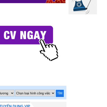
TÌM
TUYỂN DỤNG VIP