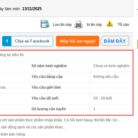
ị
y làm mới:
13/11/2025
Lưu tin này
In tin này
Tố cáo
Nộp hồ sơ ngay!
BẤM ĐÂY
g tại siêu thị
Số năm kinh nghiệm
Chưa có kinh nghiệm
Yêu cầu bằng cấp
Không yêu cầu
thức
Yêu cầu giới tính
Yêu cầu độ tuổi
25 - 29 tuổi
Số lượng cần tuyển
1
 với sản phẩm thực phẩm nhập khẩu: Cá hồi tươi Nauy, thịt Bò Mỹ- Úc -
 sản đông lạnh và các sản phẩm khác…
 toán bán hàng.