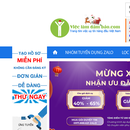
NHÓM TUYỂN DỤNG ZALO
LỌC