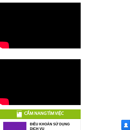
CẨM NANG TÌM VIỆC
ĐIỀU KHOẢN SỬ DỤNG
DỊCH VỤ