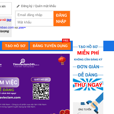
 xin
Đăng ký
/
Quên mật khẩu
ĐĂNG
ầu và
tạo
NHẬP
mbao.com
và
200+
 lượng
TẠO HỒ SƠ
ĐĂNG TUYỂN DỤNG