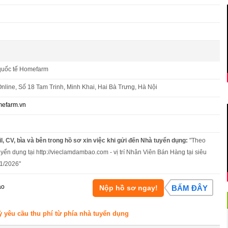
quốc tế Homefarm
nline, Số 18 Tam Trinh, Minh Khai, Hai Bà Trưng, Hà Nội
efarm.vn
l, CV, bìa và bên trong hồ sơ xin việc khi gửi đến Nhà tuyển dụng:
"Theo
uyển dụng tại http://vieclamdambao.com - vị trí Nhân Viên Bán Hàng tại siêu
01/2026"
áo
Nộp hồ sơ ngay!
BẤM ĐÂY
ỳ yêu cầu thu phí từ phía nhà tuyển dụng