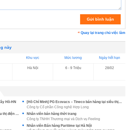
Quay lại trang chủ việc làm
ng này
Khu vực
Mức lương
Ngày hết hạn
Hà Nội
6 - 9 Triệu
28/02
Tây Hồ-HN
[Hồ Chí Minh] PG Ecovacs – Tineco bán hàng tại siêu thị điện máy
Công ty Cổ phần Công nghệ Hợp Long
[Hà Nội] PG Ecovacs – Tineco bán hàng tại siêu thị điện máy
Nhân viên bán hàng thời trang
Công ty TNHH Thương mại và Dịch vụ Feeling
Nhân viên Bán hàng Parttime tại Hà Nội