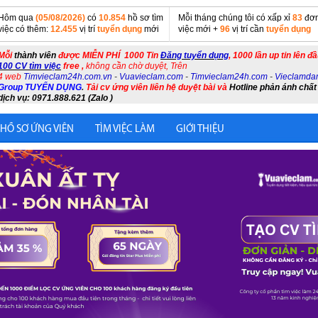
Hôm qua
(05/08/2026)
có
10.854
hồ sơ tìm
Mỗi tháng chúng tôi có xấp xỉ
83
đơn
việc có thêm:
12.455
vị trí
tuyển dụng
mới
việc mới +
96
vị trí cần
tuyển dụng
Mỗi
thành viên
được MIỄN PHÍ 1000 Tin
Đăng tuyển dụng
, 1000 lần up tin lên đ
100 CV tìm việc
free ,
không cần chờ duyệt, Trên
4 web
Timvieclam24h.com.vn
-
Vuavieclam.com
-
Timvieclam24h.com
-
Vieclamda
Group TUYỂN DỤNG
.
Tải cv ứng viên liên hệ duyệt bài và
Hotline phản ánh chất
dịch vụ: 0971.888.621 (Zalo )
 HỒ SƠ ỨNG VIÊN
TÌM VIỆC LÀM
GIỚI THIỆU