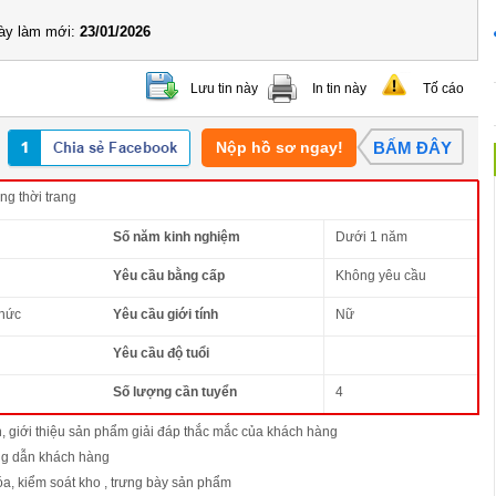
y làm mới:
23/01/2026
Lưu tin này
In tin này
Tố cáo
Nộp hồ sơ ngay!
BẤM ĐÂY
ng thời trang
Số năm kinh nghiệm
Dưới 1 năm
Yêu cầu bằng cấp
Không yêu cầu
thức
Yêu cầu giới tính
Nữ
Yêu cầu độ tuổi
Số lượng cần tuyển
4
n, giới thiệu sản phẩm giải đáp thắc mắc của khách hàng
ng dẫn khách hàng
a, kiểm soát kho , trưng bày sản phẩm