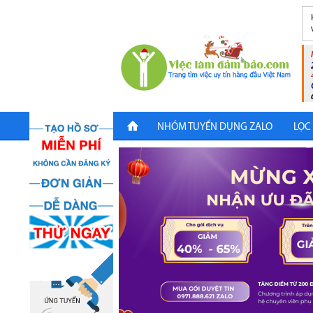
NHÓM TUYỂN DỤNG ZALO
LỌC