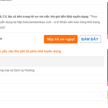
l, CV, bìa và bên trong hồ sơ xin việc khi gửi đến Nhà tuyển dụng:
"Theo
uyển dụng tại http://vieclamdambao.com - vị trí Nhân viên bán hàng thời trang.
026"
áo
Nộp hồ sơ ngay!
BẤM ĐÂY
ỳ yêu cầu thu phí từ phía nhà tuyển dụng
g mại và Dịch vụ Feeling