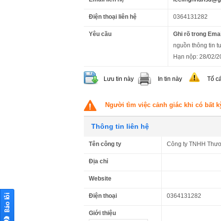
Điện thoại liên hệ
0364131282
Yêu cầu
Ghi rõ trong Emai
nguồn thông tin t
Hạn nộp: 28/02/2
Lưu tin này
In tin này
Tố c
Người tìm việc cảnh giác khi có bất k
Thông tin liên hệ
Tên công ty
Công ty TNHH Thươn
Địa chỉ
Website
Điện thoại
0364131282
Giới thiệu