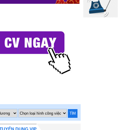
TÌM
TUYỂN DỤNG VIP