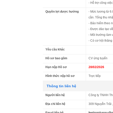
- Hỗ trợ công việc
Quyền lợi được hưởng
- Mức lương từ 6
cần. Tổng thu nhậ
- Bảo hiểm theo 
- Được đào tạo về
- Môi trường làm v
- Có cơ hội thăn
Yêu cầu khác
Hồ sơ bao gồm
CV ứng tuyển
Hạn nộp Hồ sơ
28/02/2026
Hình thức nộp hồ sơ
Trực tiếp
Thông tin liên hệ
Người liên hệ
Công ty TNHH Thư
Địa chỉ liên hệ
309 Nguyễn Trãi 
Email liên hệ
feelingnhansu@g