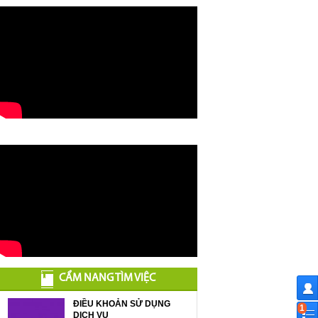
CẨM NANG TÌM VIỆC
ĐIỀU KHOẢN SỬ DỤNG
1
DỊCH VỤ