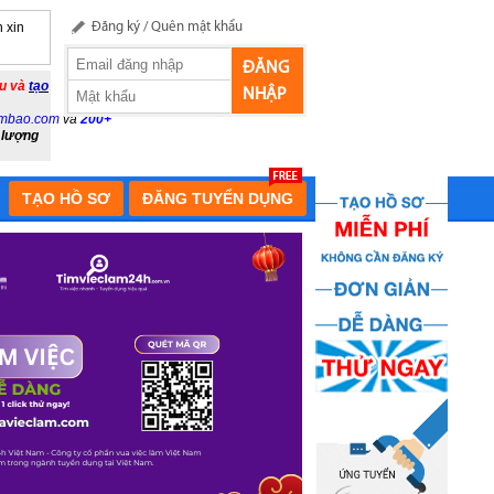
 xin
Đăng ký
/
Quên mật khẩu
ĐĂNG
ầu và
tạo
NHẬP
mbao.com
và
200+
 lượng
TẠO HỒ SƠ
ĐĂNG TUYỂN DỤNG