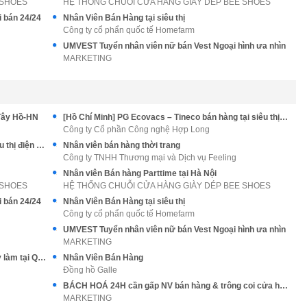
 SHOES
HỆ THỐNG CHUỖI CỬA HÀNG GIÀY DÉP BEE SHOES
i bán 24/24
Nhân Viên Bán Hàng tại siêu thị
Công ty cổ phẩn quốc tế Homefarm
UMVEST Tuyển nhân viên nữ bán Vest Ngoại hình ưa nhìn
MARKETING
Tây Hồ-HN
[Hồ Chí Minh] PG Ecovacs – Tineco bán hàng tại siêu thị điện máy
Công ty Cổ phần Công nghệ Hợp Long
[Hà Nội] PG Ecovacs – Tineco bán hàng tại siêu thị điện máy
Nhân viên bán hàng thời trang
Công ty TNHH Thương mại và Dịch vụ Feeling
Nhân viên Bán hàng Parttime tại Hà Nội
 SHOES
HỆ THỐNG CHUỖI CỬA HÀNG GIÀY DÉP BEE SHOES
i bán 24/24
Nhân Viên Bán Hàng tại siêu thị
Công ty cổ phẩn quốc tế Homefarm
UMVEST Tuyển nhân viên nữ bán Vest Ngoại hình ưa nhìn
MARKETING
Tuyển nhân viên bán cafe & bánh mì take away làm tại Q2 Thủ Đức
Nhân Viên Bán Hàng
Đồng hồ Galle
BÁCH HOÁ 24H cần gấp NV bán hàng & trông coi cửa hàng
MARKETING