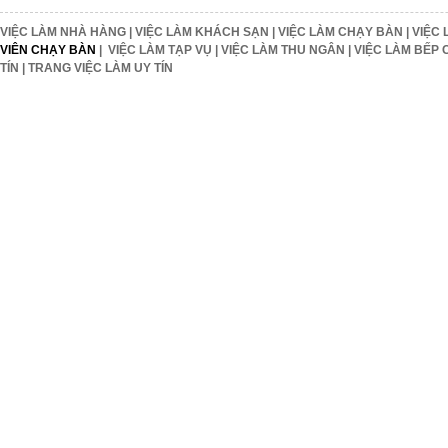
VIỆC LÀM NHÀ HÀNG
|
VIỆC LÀM KHÁCH SẠN
|
VIỆC LÀM CHẠY BÀN
|
VIỆC 
VIÊN CHẠY BÀN
|
VIỆC LÀM TẠP VỤ
|
VIỆC LÀM THU NGÂN
|
VIỆC LÀM BẾP 
TÍN
|
TRANG VIỆC LÀM UY TÍN