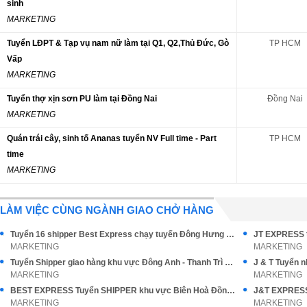
sinh
MARKETING
Tuyển LĐPT & Tạp vụ nam nữ làm tại Q1, Q2,Thủ Đức, Gò
TP HCM
Vấp
MARKETING
Tuyển thợ xịn sơn PU làm tại Đồng Nai
Đồng Nai
MARKETING
Quán trái cây, sinh tố Ananas tuyển NV Full time - Part
TP HCM
time
MARKETING
LÀM VIỆC CÙNG NGÀNH GIAO CHỞ HÀNG
Tuyển 16 shipper Best Express chạy tuyến Đông Hưng Thuận Q12
JT EXPRESS t
MARKETING
MARKETING
Tuyển Shipper giao hàng khu vực Đông Anh - Thanh Trì Hà Nội
J & T Tuyển 
MARKETING
MARKETING
BEST EXPRESS Tuyển SHIPPER khu vực Biên Hoà Đồng Nai
MARKETING
MARKETING