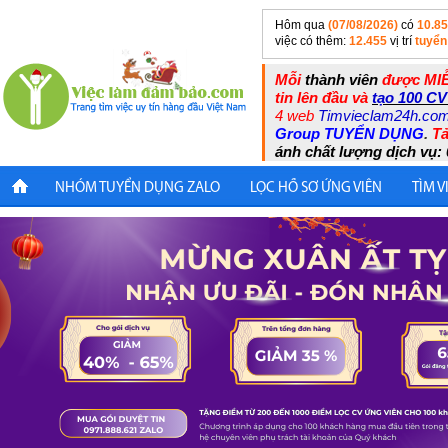
Hôm qua
(07/08/2026)
có
10.8
việc có thêm:
12.455
vị trí
tuyển
Mỗi
thành viên
được MIỄ
tin lên đầu và
tạo 100 CV
4 web
Timvieclam24h.co
Group TUYỂN DỤNG
.
Tả
ánh chất lượng dịch vụ: 
NHÓM TUYỂN DỤNG ZALO
LỌC HỒ SƠ ỨNG VIÊN
TÌM V