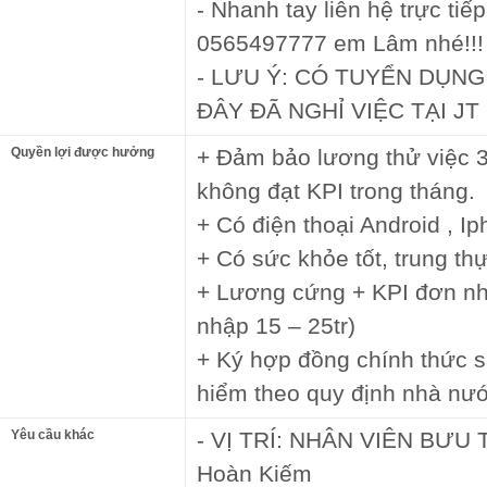
- Nhanh tay liên hệ trực tiế
0565497777 em Lâm nhé!!!
- LƯU Ý: CÓ TUYỂN DỤNG
ĐÂY ĐÃ NGHỈ VIỆC TẠI J
Quyền lợi được hưởng
+ Đảm bảo lương thử việc 3
không đạt KPI trong tháng.
+ Có điện thoại Android , I
+ Có sức khỏe tốt, trung thự
+ Lương cứng + KPI đơn nh
nhập 15 – 25tr)
+ Ký hợp đồng chính thức s
hiểm theo quy định nhà nư
Yêu cầu khác
- VỊ TRÍ: NHÂN VIÊN BƯU T
Hoàn Kiếm