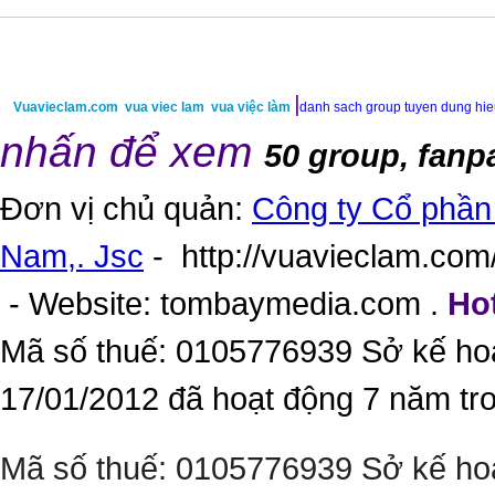
|
Vuavieclam.com
vua viec lam
vua việc làm
danh sach group tuyen dung hi
nhấn để xem
50 group, fanp
Đơn vị chủ quản:
Công ty Cổ phần 
Nam,. Jsc
-
http://vuavieclam.com/
- Website:
tombaymedia.com
.
Hot
Mã số thuế: 0105776939 Sở kế ho
17/01/2012 đã hoạt động 7 năm tr
Mã số thuế: 0105776939 Sở kế ho