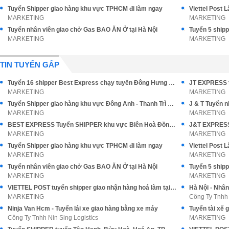
Tuyển Shipper giao hàng khu vực TPHCM đi làm ngay
MARKETING
MARKETING
Tuyển nhân viên giao chở Gas BAO ĂN Ở tại Hà Nội
MARKETING
MARKETING
TIN TUYỂN GẤP
Tuyển 16 shipper Best Express chạy tuyến Đông Hưng Thuận Q12
JT EXPRESS t
MARKETING
MARKETING
Tuyển Shipper giao hàng khu vực Đông Anh - Thanh Trì Hà Nội
J & T Tuyển 
MARKETING
MARKETING
BEST EXPRESS Tuyển SHIPPER khu vực Biên Hoà Đồng Nai
MARKETING
MARKETING
Tuyển Shipper giao hàng khu vực TPHCM đi làm ngay
MARKETING
MARKETING
Tuyển nhân viên giao chở Gas BAO ĂN Ở tại Hà Nội
MARKETING
MARKETING
VIETTEL POST tuyển shipper giao nhận hàng hoá làm tại Tân Bình
Hà Nội - Nhân
MARKETING
Công Ty Tnhh 
Ninja Van Hcm - Tuyển lái xe giao hàng bằng xe máy
Công Ty Tnhh Nin Sing Logistics
MARKETING