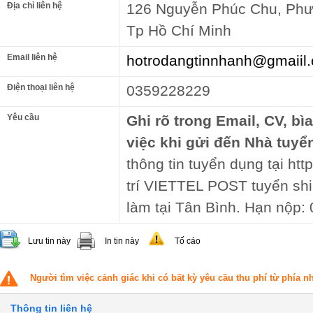
Địa chỉ liên hệ
126 Nguyễn Phúc Chu, Phư
Tp Hồ Chí Minh
Email liên hệ
hotrodangtinnhanh@gmaiil
Điện thoại liên hệ
0359228229
Yêu cầu
Ghi rõ trong Email, CV, bì
việc khi gửi đến Nhà tuyể
thông tin tuyển dụng tại ht
trí VIETTEL POST tuyển sh
làm tại Tân Bình. Hạn nộp:
Lưu tin này
In tin này
Tố cáo
Người tìm việc cảnh giác khi có bất kỳ yêu cầu thu phí từ phía 
Thông tin liên hệ