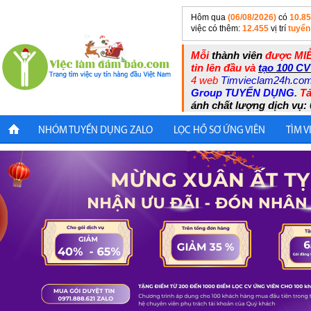
Hôm qua
(06/08/2026)
có
10.8
việc có thêm:
12.455
vị trí
tuyển
Mỗi
thành viên
được MIỄ
tin lên đầu và
tạo 100 CV
4 web
Timvieclam24h.co
Group TUYỂN DỤNG
.
Tả
ánh chất lượng dịch vụ: 
NHÓM TUYỂN DỤNG ZALO
LỌC HỒ SƠ ỨNG VIÊN
TÌM V