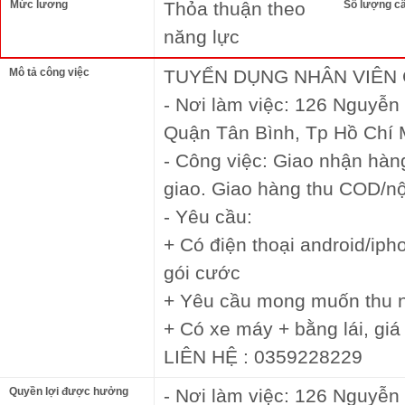
Mức lương
Thỏa thuận theo
Số lượng c
năng lực
Mô tả công việc
TUYỂN DỤNG NHÂN VIÊN
- Nơi làm việc: 126 Nguyễ
Quận Tân Bình, Tp Hồ Chí 
- Công việc: Giao nhận hàn
giao. Giao hàng thu COD/nộp
- Yêu cầu:
+ Có điện thoại android/iph
gói cước
+ Yêu cầu mong muốn thu nh
+ Có xe máy + bằng lái, gi
LIÊN HỆ : 0359228229
Quyền lợi được hưởng
- Nơi làm việc: 126 Nguyễ