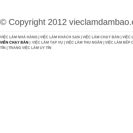
© Copyright 2012
vieclamdambao
VIỆC LÀM NHÀ HÀNG
|
VIỆC LÀM KHÁCH SẠN
|
VIỆC LÀM CHẠY BÀN
|
VIỆC 
VIÊN CHẠY BÀN
|
VIỆC LÀM TẠP VỤ
|
VIỆC LÀM THU NGÂN
|
VIỆC LÀM BẾP 
TÍN
|
TRANG VIỆC LÀM UY TÍN