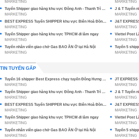
MARKETING
MARKETING
Tuyển Shipper giao hàng khu vực Đông Anh - Thanh Trì Hà Nội
J & T Tuyển 
MARKETING
MARKETING
BEST EXPRESS Tuyển SHIPPER khu vực Biên Hoà Đồng Nai
MARKETING
MARKETING
Tuyển Shipper giao hàng khu vực TPHCM đi làm ngay
MARKETING
MARKETING
Tuyển nhân viên giao chở Gas BAO ĂN Ở tại Hà Nội
MARKETING
MARKETING
TIN TUYỂN GẤP
Tuyển 16 shipper Best Express chạy tuyến Đông Hưng Thuận Q12
JT EXPRESS t
MARKETING
MARKETING
Tuyển Shipper giao hàng khu vực Đông Anh - Thanh Trì Hà Nội
J & T Tuyển 
MARKETING
MARKETING
BEST EXPRESS Tuyển SHIPPER khu vực Biên Hoà Đồng Nai
MARKETING
MARKETING
Tuyển Shipper giao hàng khu vực TPHCM đi làm ngay
MARKETING
MARKETING
Tuyển nhân viên giao chở Gas BAO ĂN Ở tại Hà Nội
MARKETING
MARKETING