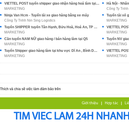
VIETTEL POST tuyển shipper giao nhận hàng hoá làm tại Tân Bình
Hà Nội - Nhân
MARKETING
Công Ty Tnhh 
Ninja Van Hcm - Tuyển lái xe giao hàng bằng xe máy
Công Ty Tnhh Nin Sing Logistics
MARKETING
Tuyển SHIPPER tuyến Tân Hạnh, Bửu Hoà, Hoá An, TP Biên Hoà ĐN
MARKETING
MARKETING
Cần tuyển NAM NỮ giao hàng / bán hàng làm tại Q5
MARKETING
MARKETING
Tuyển Shipper giao hàng làm tại khu vực Dĩ An , Bình Dương
MARKETING
MARKETING
Thích và chia sẽ việc làm đảm bảo trên
Giới thiệu
|
Hợp tác
|
Li
TIM VIEC LAM 24H NHANH,