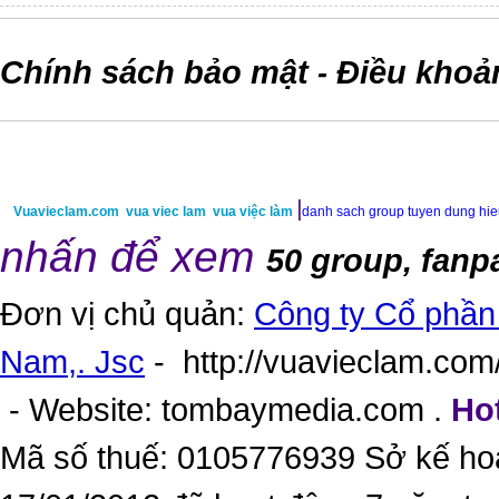
Chính sách bảo mật
Điều khoả
-
|
Vuavieclam.com
vua viec lam
vua việc làm
danh sach group tuyen dung hi
nhấn để xem
50 group, fanp
Đơn vị chủ quản:
Công ty Cổ phần 
Nam,. Jsc
-
http://vuavieclam.com/
- Website:
tombaymedia.com
.
Hot
Mã số thuế: 0105776939 Sở kế ho