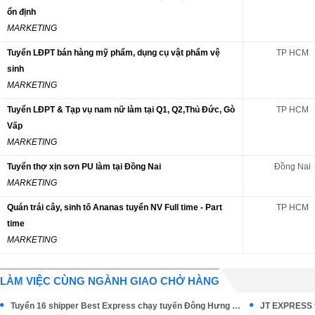
ổn định
MARKETING
Tuyển LĐPT bán hàng mỹ phẩm, dụng cụ vật phẩm vệ
TP HCM
sinh
MARKETING
Tuyển LĐPT & Tạp vụ nam nữ làm tại Q1, Q2,Thủ Đức, Gò
TP HCM
Vấp
MARKETING
Tuyển thợ xịn sơn PU làm tại Đồng Nai
Đồng Nai
MARKETING
Quán trái cây, sinh tố Ananas tuyển NV Full time - Part
TP HCM
time
MARKETING
LÀM VIỆC CÙNG NGÀNH GIAO CHỞ HÀNG
Tuyển 16 shipper Best Express chạy tuyến Đông Hưng Thuận Q12
JT EXPRESS t