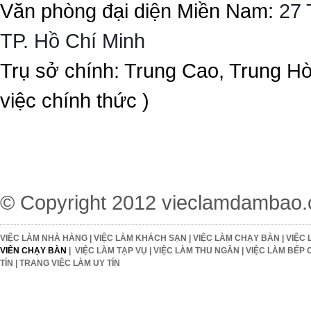
Văn phòng đại diện Miền Nam:
27 
TP. Hồ Chí Minh
Trụ sở chính: Trung Cao, Trung H
việc chính thức )
© Copyright 2012
vieclamdambao
VIỆC LÀM NHÀ HÀNG
|
VIỆC LÀM KHÁCH SẠN
|
VIỆC LÀM CHẠY BÀN
|
VIỆC 
VIÊN CHẠY BÀN
|
VIỆC LÀM TẠP VỤ
|
VIỆC LÀM THU NGÂN
|
VIỆC LÀM BẾP 
TÍN
|
TRANG VIỆC LÀM UY TÍN