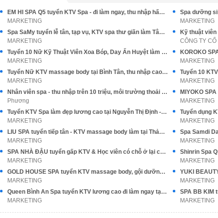
EM HI SPA Q5 tuyển KTV Spa - đi làm ngay, thu nhập hấp dẫn
MARKETING
MARKETING
Spa SaMy tuyển lễ tân, tạp vụ, KTV spa thư giãn làm Tân Bình
Kỹ thuật viên
MARKETING
Tuyển 10 Nữ Kỹ Thuật Viên Xoa Bóp, Day Ấn Huyệt làm tại Q10
MARKETING
MARKETING
Tuyển Nữ KTV massage body tại Bình Tân, thu nhập cao, Tip cao
MARKETING
MARKETING
Nhân viên spa - thu nhập trên 10 triệu, môi trường thoải mái
Phương
MARKETING
Tuyển KTV Spa làm đẹp lương cao tại Nguyễn Thị Định - Hà Nội
MARKETING
MARKETING
LIU SPA tuyển tiếp tân - KTV massage body làm tại Thảo Điền Q2
MARKETING
MARKETING
SPA NHÀ ĐẬU tuyển gấp KTV & Học viên có chỗ ở lại cho các bạn
Shinrin Spa 
MARKETING
MARKETING
GOLD HOUSE SPA tuyển KTV massage body, gội dưỡng sinh
MARKETING
MARKETING
Queen Bình An Spa tuyển KTV lương cao đi làm ngay tại Q6
MARKETING
MARKETING