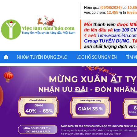
Hôm qua
(05/08/2026)
có
10.8
việc có thêm:
12.455
vị trí
tuyển
Mỗi
thành viên
được MIỄ
tin lên đầu và
tạo 100 CV
4 web
Timvieclam24h.co
Group TUYỂN DỤNG
.
Tả
ánh chất lượng dịch vụ: 
NHÓM TUYỂN DỤNG ZALO
LỌC HỒ SƠ ỨNG VIÊN
TÌM V