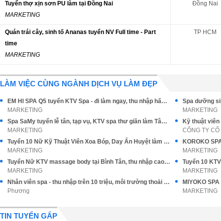
Tuyển thợ xịn sơn PU làm tại Đồng Nai
Đồng Nai
MARKETING
Quán trái cây, sinh tố Ananas tuyển NV Full time - Part
TP HCM
time
MARKETING
LÀM VIỆC CÙNG NGÀNH DỊCH VỤ LÀM ĐẸP
EM HI SPA Q5 tuyển KTV Spa - đi làm ngay, thu nhập hấp dẫn
MARKETING
MARKETING
Spa SaMy tuyển lễ tân, tạp vụ, KTV spa thư giãn làm Tân Bình
Kỹ thuật viên
MARKETING
Tuyển 10 Nữ Kỹ Thuật Viên Xoa Bóp, Day Ấn Huyệt làm tại Q10
MARKETING
MARKETING
Tuyển Nữ KTV massage body tại Bình Tân, thu nhập cao, Tip cao
MARKETING
MARKETING
Nhân viên spa - thu nhập trên 10 triệu, môi trường thoải mái
Phương
MARKETING
TIN TUYỂN GẤP