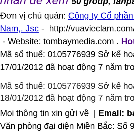
nhấn để xem
50 group, fanp
Đơn vị chủ quản:
Công ty Cổ phần 
Nam,. Jsc
-
http://vuavieclam.com/
- Website:
tombaymedia.com
.
Hot
Mã số thuế: 0105776939 Sở kế ho
17/01/2012 đã hoạt động 7 năm tr
Mã số thuế: 0105776939 Sở kế ho
18/01/2012 đã hoạt động 7 năm tr
Mọi thông tin xin gửi về |
Email:
b
Văn phòng đại diện Miền Bắc: Số 