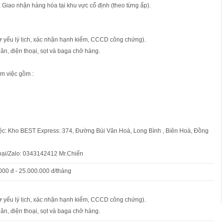
: Giao nhận hàng hóa tại khu vực cố định (theo từng ấp).
ơ yếu lý lịch, xác nhận hạnh kiểm, CCCD công chứng).
ân, điện thoại, sọt và baga chở hàng.
m việc gồm :
iệc: Kho BEST Express: 374, Đường Bùi Văn Hoà, Long Bình , Biên Hoà, Đồng
hoại/Zalo: 0343142412 Mr.Chiến
000 đ - 25.000.000 đ/tháng
ơ yếu lý lịch, xác nhận hạnh kiểm, CCCD công chứng).
ân, điện thoại, sọt và baga chở hàng.