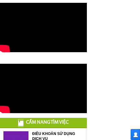
CẨM NANG TÌM VIỆC
ĐIỀU KHOẢN SỬ DỤNG
DỊCH VỤ