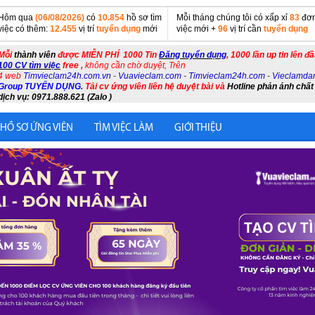
Hôm qua
(06/08/2026)
có
10.854
hồ sơ tìm
Mỗi tháng chúng tôi có xấp xỉ
83
đơn
việc có thêm:
12.455
vị trí
tuyển dụng
mới
việc mới +
96
vị trí cần
tuyển dụng
Mỗi
thành viên
được MIỄN PHÍ 1000 Tin
Đăng tuyển dụng
, 1000 lần up tin lên đ
100 CV tìm việc
free ,
không cần chờ duyệt, Trên
4 web
Timvieclam24h.com.vn
-
Vuavieclam.com
-
Timvieclam24h.com
-
Vieclamda
Group TUYỂN DỤNG
.
Tải cv ứng viên liên hệ duyệt bài và
Hotline phản ánh chất
dịch vụ: 0971.888.621 (Zalo )
 HỒ SƠ ỨNG VIÊN
TÌM VIỆC LÀM
GIỚI THIỆU