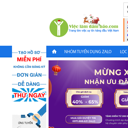
NHÓM TUYỂN DỤNG ZALO
LỌC