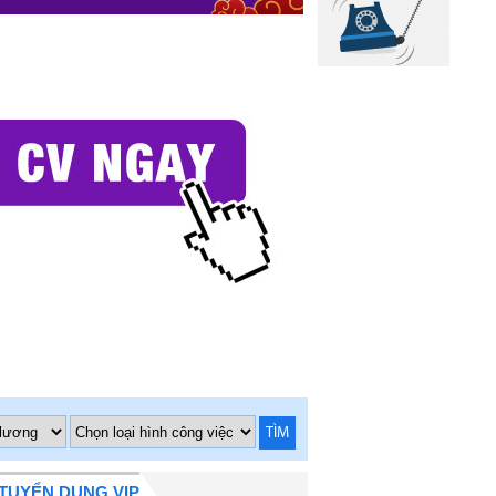
TÌM
TUYỂN DỤNG VIP