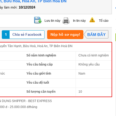
h, Bửu Hoà, Hoá An, TP Biên Hoà ĐN
y làm mới:
10/12/2024
Lưu tin này
In tin này
Tố cáo
Nộp hồ sơ ngay!
BẤM ĐÂY
uyến Tân Hạnh, Bửu Hoà, Hoá An, TP Biên Hoà ĐN
Số năm kinh nghiệm
Chưa có kinh nghiệm
Yêu cầu bằng cấp
Không yêu cầu
thức
Yêu cầu giới tính
Nam
Yêu cầu độ tuổi
Số lượng cần tuyển
10
N DỤNG SHIPPER - BEST EXPRESS
000 đ - 25.000.000 đ/tháng