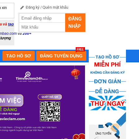
 xin
Đăng ký
/
Quên mật khẩu
ĐĂNG
ầu và
tạo
NHẬP
mbao.com
và
200+
 lượng
TẠO HỒ SƠ
ĐĂNG TUYỂN DỤNG