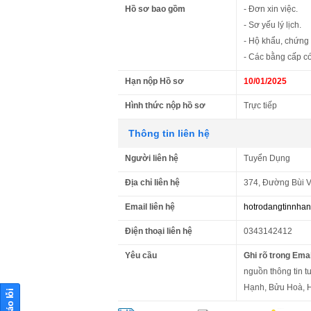
Hồ sơ bao gồm
- Đơn xin việc.
- Sơ yếu lý lịch.
- Hộ khẩu, chứng
- Các bằng cấp có
Hạn nộp Hồ sơ
10/01/2025
Hình thức nộp hồ sơ
Trực tiếp
Thông tin liên hệ
Người liên hệ
Tuyển Dụng
Địa chỉ liên hệ
374, Đường Bùi V
Email liên hệ
hotrodangtinnha
Điện thoại liên hệ
0343142412
Yêu cầu
Ghi rõ trong Emai
nguồn thông tin t
Hạnh, Bửu Hoà, H