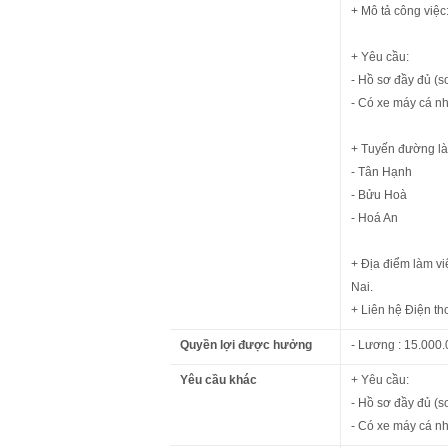
+ Mô tả công việc
+ Yêu cầu:
- Hồ sơ đầy đủ (s
- Có xe máy cá nh
+ Tuyến đường là
- Tân Hạnh
- Bửu Hoà
- Hoá An
+ Địa điểm làm v
Nai.
+ Liên hệ Điện t
Quyền lợi được hưởng
- Lương : 15.000.
Yêu cầu khác
+ Yêu cầu:
- Hồ sơ đầy đủ (s
- Có xe máy cá nh