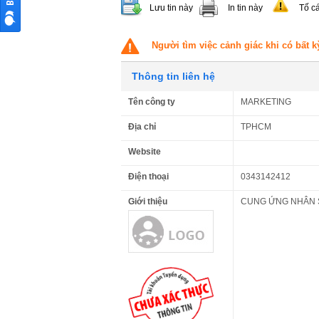
Lưu tin này
In tin này
Tố c
Người tìm việc cảnh giác khi có bất k
Thông tin liên hệ
Tên công ty
MARKETING
Địa chỉ
TPHCM
Website
Điện thoại
0343142412
Giới thiệu
CUNG ỨNG NHÂN