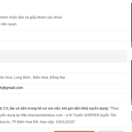
 minh nhân dân và giấy khám sức khoẻ.
 liên quan.
ăn Hoà, Long Bình , Biên Hoà, Đồng Nai
nh@gmaiil.com
l, CV, bìa và bên trong hồ sơ xin việc khi gửi đến Nhà tuyển dụng:
"Theo
uyển dụng tại http://vieclamdambao.com - vị trí Tuyển SHIPPER tuyến Tân
oá An, TP Biên Hoà ĐN. Hạn nộp: 10/01/2025"