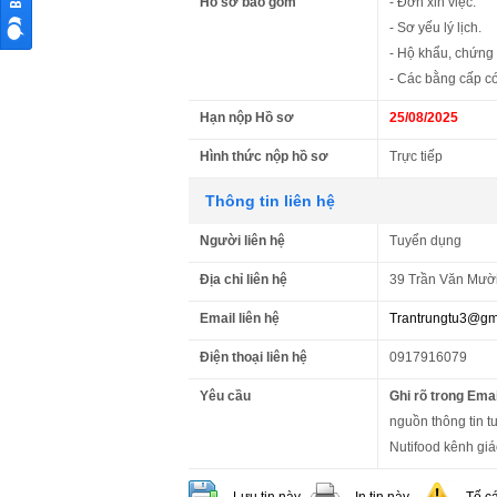
Hồ sơ bao gồm
- Đơn xin việc.
- Sơ yếu lý lịch.
- Hộ khẩu, chứng
- Các bằng cấp có
Hạn nộp Hồ sơ
25/08/2025
Hình thức nộp hồ sơ
Trực tiếp
Thông tin liên hệ
Người liên hệ
Tuyển dụng
Địa chỉ liên hệ
39 Trần Văn Mười
Email liên hệ
Trantrungtu3@gm
Điện thoại liên hệ
0917916079
Yêu cầu
Ghi rõ trong Emai
nguồn thông tin t
Nutifood kênh giá
Lưu tin này
In tin này
Tố c