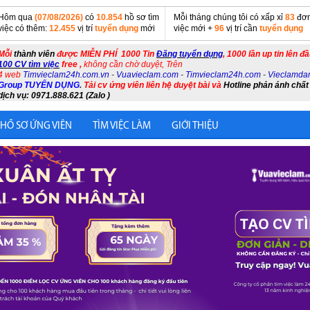
Hôm qua
(07/08/2026)
có
10.854
hồ sơ tìm
Mỗi tháng chúng tôi có xấp xỉ
83
đơn
việc có thêm:
12.455
vị trí
tuyển dụng
mới
việc mới +
96
vị trí cần
tuyển dụng
Mỗi
thành viên
được MIỄN PHÍ 1000 Tin
Đăng tuyển dụng
, 1000 lần up tin lên đ
100 CV tìm việc
free ,
không cần chờ duyệt, Trên
4 web
Timvieclam24h.com.vn
-
Vuavieclam.com
-
Timvieclam24h.com
-
Vieclamda
Group TUYỂN DỤNG
.
Tải cv ứng viên liên hệ duyệt bài và
Hotline phản ánh chất
dịch vụ: 0971.888.621 (Zalo )
 HỒ SƠ ỨNG VIÊN
TÌM VIỆC LÀM
GIỚI THIỆU