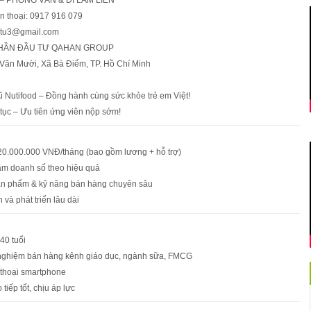
ện thoại: 0917 916 079
ngtu3@gmail.com
PHẦN ĐẦU TƯ QAHAN GROUP
n Văn Mười, Xã Bà Điểm, TP. Hồ Chí Minh
ũ Nutifood – Đồng hành cùng sức khỏe trẻ em Việt!
 tục – Ưu tiên ứng viên nộp sớm!
 20.000.000 VNĐ/tháng (bao gồm lương + hỗ trợ)
ăm doanh số theo hiệu quả
ản phẩm & kỹ năng bán hàng chuyên sâu
n và phát triển lâu dài
40 tuổi
h nghiệm bán hàng kênh giáo dục, ngành sữa, FMCG
 thoại smartphone
 tiếp tốt, chịu áp lực