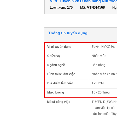
Vị trí Tuyển NVKD bán hàng Nutifood
Lượt xem:
170
Mã:
VTN014568
Ngà
Thông tin tuyển dụng
Tuyển NVKD bán h
Vị trí tuyển dụng
Chức vụ
Nhân viên
Ngành nghề
Bán hàng
Hình thức làm việc
Nhân viên chính 
Địa điểm làm việc
TP HCM
Mức lương
15 - 20 Triệu
Mô tả công việc
TUYỂN DỤNG NH
- Làm việc tại cá
các tỉnh miền Tây