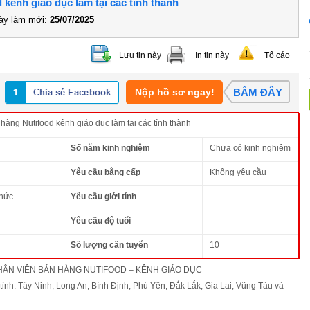
 kênh giáo dục làm tại các tỉnh thành
y làm mới:
25/07/2025
Lưu tin này
In tin này
Tố cáo
Nộp hồ sơ ngay!
BẤM ĐÂY
àng Nutifood kênh giáo dục làm tại các tỉnh thành
Số năm kinh nghiệm
Chưa có kinh nghiệm
Yêu cầu bằng cấp
Không yêu cầu
thức
Yêu cầu giới tính
Yêu cầu độ tuổi
Số lượng cần tuyển
10
ÂN VIÊN BÁN HÀNG NUTIFOOD – KÊNH GIÁO DỤC
c tỉnh: Tây Ninh, Long An, Bình Định, Phú Yên, Đắk Lắk, Gia Lai, Vũng Tàu và