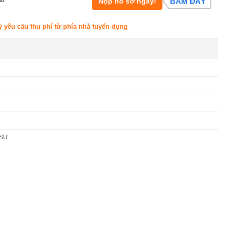
Nộp hồ sơ ngay!
BẤM ĐÂY
ỳ yêu cầu thu phí từ phía nhà tuyển dụng
 SỰ