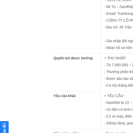
- Mr Tú – Zalo/Đi
- Email: Trantru
- CÔNG TY CỔ 
- Địa chỉ: 39 Trầ
- Gia nhập đội ng
- Nhận hồ sơ liên
Quyền lợi được hưởng
+ THU NHẬP:
- Từ 7.000.000 –
- Thưởng phần tr
- Được đào tạo s
- Cơ hội thăng tiế
Yêu cầu khác
+ YÊU CẦU:
- Nam/Nữ từ 22 – 
- Ưu tiên có kin
- Có xe máy, điện
- Siêng năng, giao