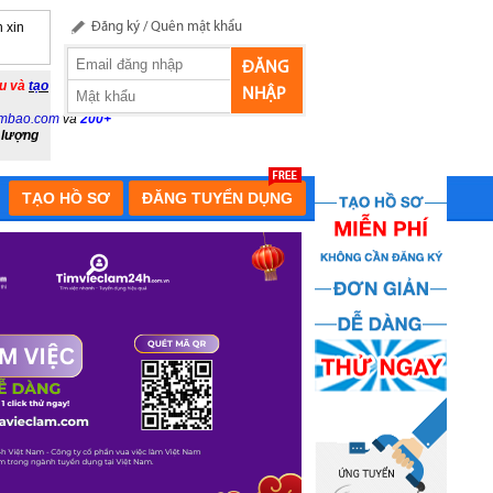
 xin
Đăng ký
/
Quên mật khẩu
ĐĂNG
ầu và
tạo
NHẬP
mbao.com
và
200+
 lượng
TẠO HỒ SƠ
ĐĂNG TUYỂN DỤNG