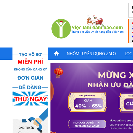
NHÓM TUYỂN DỤNG ZALO
LỌC