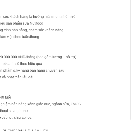
ăm sóc khách hàng là trường mầm non, nhóm trẻ
thiệu sản phẩm sữa Nutifood
ơng trình bán hàng, chăm sóc khách hàng
 làm việc theo tuần/tháng
 20.000.000 VNĐ/tháng (bao gồm lương + hỗ trợ)
ăm doanh số theo hiệu quả
ản phẩm & kỹ năng bán hàng chuyên sâu
n và phát triển lâu dài
40 tuổi
h nghiệm bán hàng kênh giáo dục, ngành sữa, FMCG
 thoại smartphone
 tiếp tốt, chịu áp lực
 – PHỎNG VẤN & ĐI LÀM LIỀN