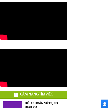
CẨM NANG TÌM VIỆC
ĐIỀU KHOẢN SỬ DỤNG
DỊCH VỤ