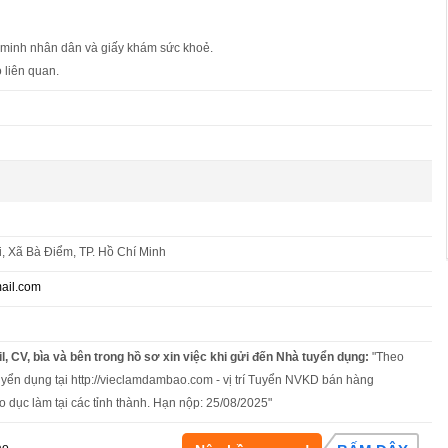
 minh nhân dân và giấy khám sức khoẻ.
 liên quan.
, Xã Bà Điểm, TP. Hồ Chí Minh
ail.com
l, CV, bìa và bên trong hồ sơ xin việc khi gửi đến Nhà tuyển dụng:
"Theo
uyển dụng tại http://vieclamdambao.com - vị trí Tuyển NVKD bán hàng
o dục làm tại các tỉnh thành. Hạn nộp: 25/08/2025"
áo