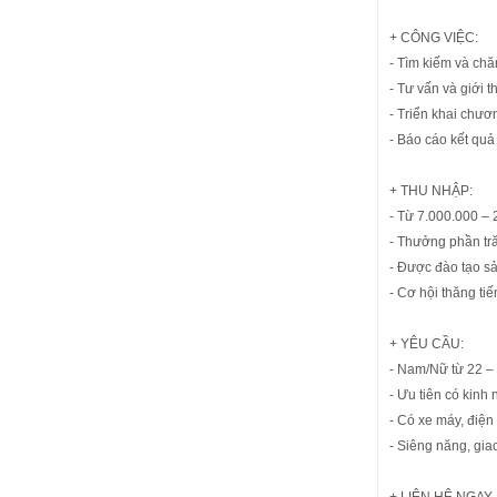
+ CÔNG VIỆC:
- Tìm kiếm và ch
- Tư vấn và giới 
- Triển khai chư
- Báo cáo kết quả
+ THU NHẬP:
- Từ 7.000.000 –
- Thưởng phần tr
- Được đào tạo s
- Cơ hội thăng tiế
+ YÊU CẦU:
- Nam/Nữ từ 22 – 
- Ưu tiên có kin
- Có xe máy, điện
- Siêng năng, giao
+ LIÊN HỆ NGAY