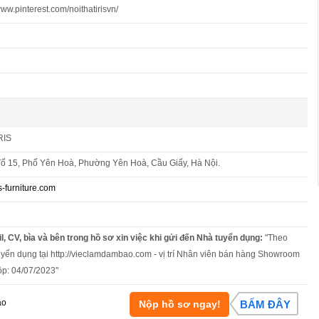
/www.pinterest.com/noithatirisvn/
RIS
Tổ 15, Phố Yên Hoà, Phường Yên Hoà, Cầu Giấy, Hà Nội.
-furniture.com
l, CV, bìa và bên trong hồ sơ xin việc khi gửi đến Nhà tuyển dụng:
"Theo
uyển dụng tại http://vieclamdambao.com - vị trí Nhân viên bán hàng Showroom
ộp: 04/07/2023"
áo
Nộp hồ sơ ngay!
BẤM ĐÂY