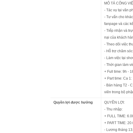
MÔ TẢ CÔNG VIỆ
- Tác vụ tại văn p
- Tư vấn cho khác
fanpage và các kê
- Tiếp nhận và tr
nại của khách hàn
- Theo dõi việc t
- Hỗ trợ chăm só
- Làm việc tại s
- Thời gian làm v
+ Full time: 9h - 
+ Part time: Ca 1:
- Bán hàng T2 - C
viên trong bộ ph
Quyền lợi được hưởng
QUYỀN LỢI:
- Thu nhập:
+ FULL TIME: 6.0
+ PART TIME: 20.
- Lương tháng 13