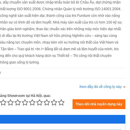
is, dây chuyền sản xuất được nhập khẩu toàn bộ từ Châu Âu, đạt chứng nhận
 chất lượng ISO 9001:2008, Chứng nhận Quản lý môi trường ISO 14001:2004.
ông nghệ sản xuất hiện đại, thành công của Iris Funiture còn nhờ vào năng
nhân sự có trình độ và tâm huyết. Nhà máy sản xuất của Iris có hơn 100 kỹ sư,
 nhân giàu kinh nghiệm, thao tác chuẩn xác trên những máy móc hiện đại nhất.
 vị đi đầu tại thị trường Việt Nam sở hữu phòng Nghiên cứu – sáng tạo cùng
giàu năng lực chuyên môn, nhạy bén với xu hướng nội thất của Việt Nam và
/> Tận tâm – Trao giá trị <br /> Bằng tất cả đam mê và tâm huyết của mình, Iris
ng đến cho quý khách hàng dịch vụ Thiết kế – Thi công nội thất chuyên
không gian sống lý tưởng.
n
Xem đầy đủ về công ty này
 hàng Showroom tại Hà Nội. qua: