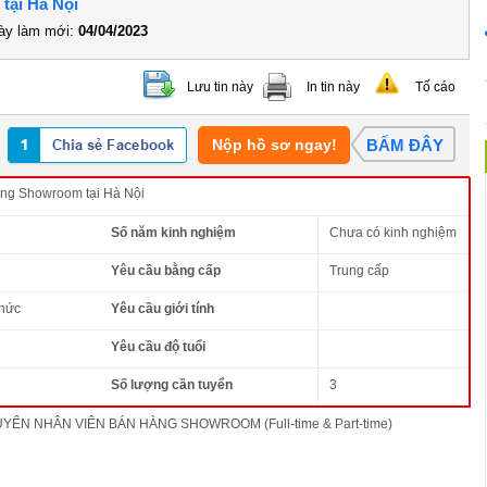
tại Hà Nội
y làm mới:
04/04/2023
Lưu tin này
In tin này
Tố cáo
Nộp hồ sơ ngay!
BẤM ĐÂY
ng Showroom tại Hà Nội
Số năm kinh nghiệm
Chưa có kinh nghiệm
Yêu cầu bằng cấp
Trung cấp
thức
Yêu cầu giới tính
Yêu cầu độ tuổi
Số lượng cần tuyển
3
UYỂN NHÂN VIÊN BÁN HÀNG SHOWROOM (Full-time & Part-time)