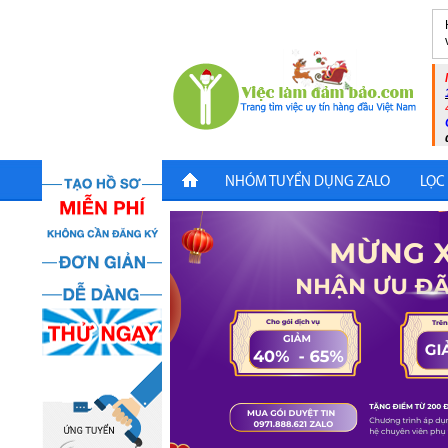
NHÓM TUYỂN DỤNG ZALO
LỌC