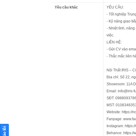
Yêu cầu khác
YÊU CẦU:
- Tốt nghiệp Trun
- Kỹ năng giao ti
- Nhiệt tình, năng
việc.
LIÊN HỆ:
- Gửi CV vào ema
- Thắc mắc liên 
Nội Thất IRIS – 
Địa chỉ: Số 22, n
Showroom: 11A Dị
Email: info@iris-f
SĐT: 098809378
MST: 010834835
Website: https://no
Fanpage: www.fac
Instagram: https:
Behance: https://