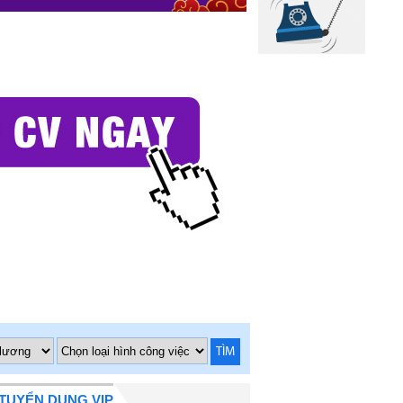
TÌM
TUYỂN DỤNG VIP