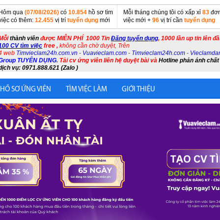
Hôm qua
(07/08/2026)
có
10.854
hồ sơ tìm
Mỗi tháng chúng tôi có xấp xỉ
83
đơn
việc có thêm:
12.455
vị trí
tuyển dụng
mới
việc mới +
96
vị trí cần
tuyển dụng
Mỗi
thành viên
được MIỄN PHÍ 1000 Tin
Đăng tuyển dụng
, 1000 lần up tin lên đ
100 CV tìm việc
free ,
không cần chờ duyệt, Trên
4 web
Timvieclam24h.com.vn
-
Vuavieclam.com
-
Timvieclam24h.com
-
Vieclamda
Group TUYỂN DỤNG
.
Tải cv ứng viên liên hệ duyệt bài và
Hotline phản ánh chất
dịch vụ: 0971.888.621 (Zalo )
 HỒ SƠ ỨNG VIÊN
TÌM VIỆC LÀM
GIỚI THIỆU