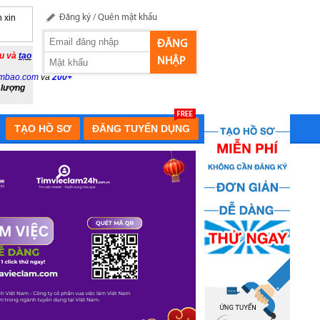
 xin
Đăng ký
/
Quên mật khẩu
ĐĂNG
ầu và
tạo
NHẬP
mbao.com
và
200+
 lượng
TẠO HỒ SƠ
ĐĂNG TUYỂN DỤNG