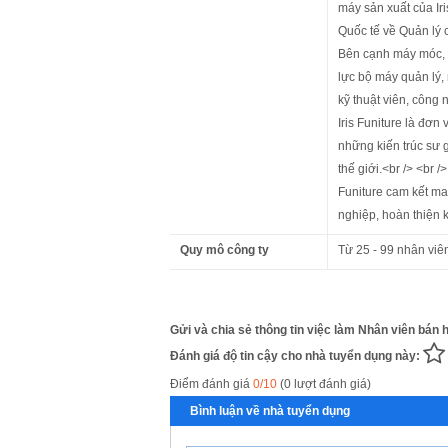
máy sản xuất của Ir
Quốc tế về Quản lý
Bên cạnh máy móc, c
lực bộ máy quản lý, 
kỹ thuật viên, công
Iris Funiture là đơn
những kiến trúc sư 
thế giới.<br /> <br 
Funiture cam kết ma
nghiệp, hoàn thiện 
Quy mô công ty
Từ 25 - 99 nhân viê
Gửi và chia sẻ thông tin việc làm Nhân viên bán
Đánh giá độ tin cậy cho nhà tuyển dụng này:
Điểm đánh giá
0/10
(0 lượt đánh giá)
Bình luận về nhà tuyển dụng