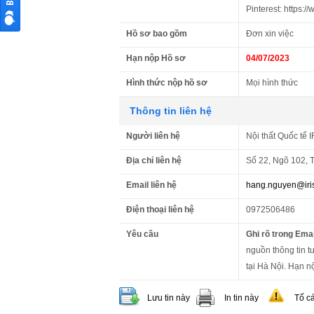
Pinterest: https:/
Hồ sơ bao gồm
Đơn xin việc
Hạn nộp Hồ sơ
04/07/2023
Hình thức nộp hồ sơ
Mọi hình thức
Thông tin liên hệ
Người liên hệ
Nội thất Quốc tế I
Địa chỉ liên hệ
Số 22, Ngõ 102, 
Email liên hệ
hang.nguyen@iris
Điện thoại liên hệ
0972506486
Yêu cầu
Ghi rõ trong Emai
nguồn thông tin t
tại Hà Nội. Hạn n
Lưu tin này
In tin này
Tố c