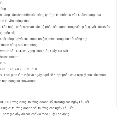
C:
hòng.
h hàng các sản phẩm của công ty. Trực tin nhắn tư vấn khách hàng qua
nh truyền thông khác.
ực tiếp hoặc phối hợp với các Bộ phận liên quan trong việc giải quyết các khiếu
g (nếu có).
hu hồi công nợ và chịu trách nhiệm chính trong thu hồi công nợ.
c khách hàng sau bán hàng.
howroom số 11A Dịch Vọng Hậu, Cầu Giấy, Hà Nội.
iệc showroom:
18h30.
 14h - 17h; Ca 2: 17h - 21h.
N. Thời gian làm việc và ngày nghỉ sẽ được phân chia hợp lý cho các nhân
ận bán hàng tại showroom.
00.000 lương cứng, thưởng doanh số, thưởng các ngày Lễ, Tết.
000/giờ, thưởng doanh số, thưởng các ngày Lễ, Tết.
. Tham gia đầy đủ các chế độ theo Luật Lao động.