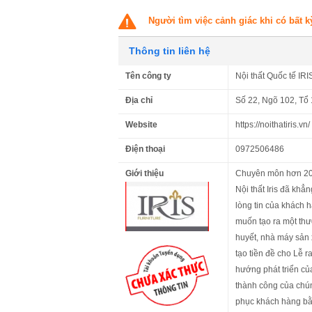
Người tìm việc cảnh giác khi có bất k
Thông tin liên hệ
Tên công ty
Nội thất Quốc tế IRI
Địa chỉ
Số 22, Ngõ 102, Tổ
Website
https://noithatiris.vn/
Điện thoại
0972506486
Giới thiệu
Chuyên môn hơn 20 n
Nội thất Iris đã khẳ
lòng tin của khách h
muốn tạo ra một thư
huyết, nhà máy sản 
tạo tiền đề cho Lễ r
hướng phát triển củ
thành công của chúng
phục khách hàng bằn