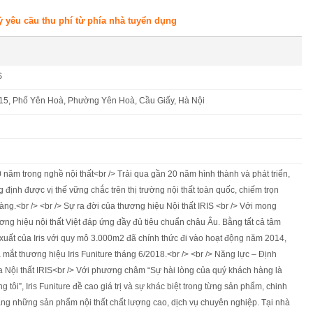
ỳ yêu cầu thu phí từ phía nhà tuyển dụng
S
 15, Phố Yên Hoà, Phường Yên Hoà, Cầu Giấy, Hà Nội
ăm trong nghề nội thất<br /> Trải qua gần 20 năm hình thành và phát triển,
ng định được vị thế vững chắc trên thị trường nội thất toàn quốc, chiếm trọn
àng.<br /> <br /> Sự ra đời của thương hiệu Nội thất IRIS <br /> Với mong
ơng hiệu nội thất Việt đáp ứng đầy đủ tiêu chuẩn châu Âu. Bằng tất cả tâm
xuất của Iris với quy mô 3.000m2 đã chính thức đi vào hoạt động năm 2014,
a mắt thương hiệu Iris Funiture tháng 6/2018.<br /> <br /> Năng lực – Định
a Nội thất IRIS<br /> Với phương châm “Sự hài lòng của quý khách hàng là
 tôi”, Iris Funiture đề cao giá trị và sự khác biệt trong từng sản phẩm, chinh
g những sản phẩm nội thất chất lượng cao, dịch vụ chuyên nghiệp. Tại nhà