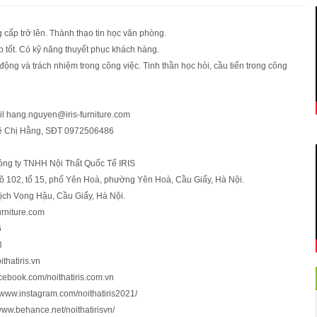
g cấp trở lên. Thành thạo tin học văn phòng.
ếp tốt. Có kỹ năng thuyết phục khách hàng.
 động và trách nhiệm trong công việc. Tinh thần học hỏi, cầu tiến trong công
il hang.nguyen@iris-furniture.com
hệ Chị Hằng, SĐT 0972506486
Công ty TNHH Nội Thất Quốc Tế IRIS
gõ 102, tổ 15, phố Yên Hoà, phường Yên Hoà, Cầu Giấy, Hà Nội.
ch Vọng Hậu, Cầu Giấy, Hà Nội.
urniture.com
6
3
ithatiris.vn
ebook.com/noithatiris.com.vn
//www.instagram.com/noithatiris2021/
www.behance.net/noithatirisvn/