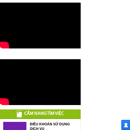
CẨM NANG TÌM VIỆC
ĐIỀU KHOẢN SỬ DỤNG
DỊCH VỤ