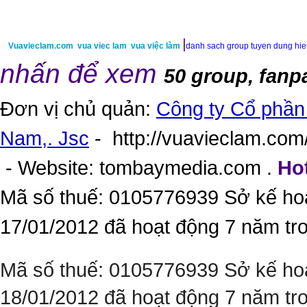
|
Vuavieclam.com
vua viec lam
vua việc làm
danh sach group tuyen dung hi
nhấn để xem
50 group, fanp
Đơn vị chủ quản:
Công ty Cổ phần 
Nam,. Jsc
-
http://vuavieclam.com/
- Website:
tombaymedia.com
.
Hot
Mã số thuế: 0105776939 Sở kế ho
17/01/2012 đã hoạt động 7 năm tr
Mã số thuế: 0105776939 Sở kế ho
18/01/2012 đã hoạt động 7 năm tr