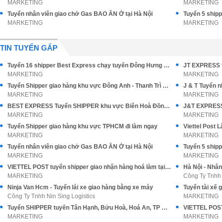
MARKETING
MARKETING
Tuyển nhân viên giao chở Gas BAO ĂN Ở tại Hà Nội
MARKETING
MARKETING
TIN TUYỂN GẤP
Tuyển 16 shipper Best Express chạy tuyến Đông Hưng Thuận Q12
JT EXPRESS t
MARKETING
MARKETING
Tuyển Shipper giao hàng khu vực Đông Anh - Thanh Trì Hà Nội
J & T Tuyển 
MARKETING
MARKETING
BEST EXPRESS Tuyển SHIPPER khu vực Biên Hoà Đồng Nai
MARKETING
MARKETING
Tuyển Shipper giao hàng khu vực TPHCM đi làm ngay
MARKETING
MARKETING
Tuyển nhân viên giao chở Gas BAO ĂN Ở tại Hà Nội
MARKETING
MARKETING
VIETTEL POST tuyển shipper giao nhận hàng hoá làm tại Tân Bình
Hà Nội - Nhân
MARKETING
Công Ty Tnhh 
Ninja Van Hcm - Tuyển lái xe giao hàng bằng xe máy
Công Ty Tnhh Nin Sing Logistics
MARKETING
Tuyển SHIPPER tuyến Tân Hạnh, Bửu Hoà, Hoá An, TP Biên Hoà ĐN
MARKETING
MARKETING