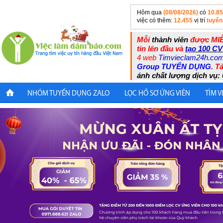
Hôm qua
(08/08/2026)
có
10.8
việc có thêm:
12.455
vị trí
tuyển
Mỗi
thành viên
được MIỄ
tin lên đầu và
tạo 100 CV
4 web
Timvieclam24h.co
Group TUYỂN DỤNG
.
Tả
ánh chất lượng dịch vụ: 
NHÓM TUYỂN DỤNG ZALO
LỌC HỒ SƠ ỨNG VIÊN
TÌM V