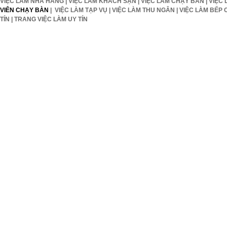
VIỆC LÀM NHÀ HÀNG
|
VIỆC LÀM KHÁCH SẠN
|
VIỆC LÀM CHẠY BÀN
|
VIỆC 
VIÊN CHẠY BÀN
|
VIỆC LÀM TẠP VỤ
|
VIỆC LÀM THU NGÂN
|
VIỆC LÀM BẾP 
TÍN
|
TRANG VIỆC LÀM UY TÍN