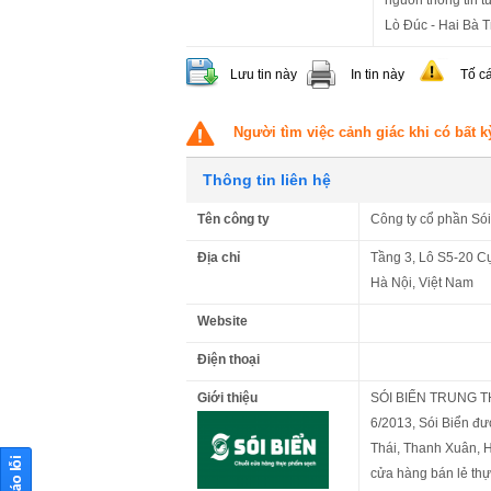
Lò Đúc - Hai Bà T
Lưu tin này
In tin này
Tố c
Người tìm việc cảnh giác khi có bất k
Thông tin liên hệ
Tên công ty
Công ty cổ phần Só
Địa chỉ
Tầng 3, Lô S5-20 Cụ
Hà Nội, Việt Nam
Website
Điện thoại
Giới thiệu
SÓI BIỂN TRUNG 
6/2013, Sói Biển đư
Thái, Thanh Xuân, H
cửa hàng bán lẻ thự