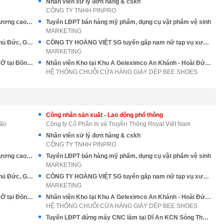
Nhân viên xử lý đơn hàng & cskh
CÔNG TY TNHH PINPRO
Tuyển công nhân chế tác trang sức, việc nhẹ lương cao ổn định
Tuyển LĐPT bán hàng mỹ phẩm, dụng cụ vật phẩm vệ sinh
MARKETING
Tuyển LĐPT & Tạp vụ nam nữ làm tại Q1, Q2,Thủ Đức, Gò Vấp
CÔNG TY HOÀNG VIỆT SG tuyển gấp nam nữ tạp vụ xưởng may
MARKETING
Tuyển học viên nhân sự làm đồ gỗ có BAO ĂN Ở tại Đồng Nai
Nhân viên Kho tại Khu A Geleximco An Khánh - Hoài Đức - Hà Nội
HỆ THỐNG CHUỖI CỬA HÀNG GIÀY DÉP BEE SHOES
Công nhân sản xuất - Lao động phổ thông
Bão
Công ty Cổ Phần In và Truyền Thông Royal Việt Nam
Nhân viên xử lý đơn hàng & cskh
CÔNG TY TNHH PINPRO
Tuyển công nhân chế tác trang sức, việc nhẹ lương cao ổn định
Tuyển LĐPT bán hàng mỹ phẩm, dụng cụ vật phẩm vệ sinh
MARKETING
Tuyển LĐPT & Tạp vụ nam nữ làm tại Q1, Q2,Thủ Đức, Gò Vấp
CÔNG TY HOÀNG VIỆT SG tuyển gấp nam nữ tạp vụ xưởng may
MARKETING
Tuyển học viên nhân sự làm đồ gỗ có BAO ĂN Ở tại Đồng Nai
Nhân viên Kho tại Khu A Geleximco An Khánh - Hoài Đức - Hà Nội
HỆ THỐNG CHUỖI CỬA HÀNG GIÀY DÉP BEE SHOES
Tuyển LĐPT đứng máy CNC làm tại Dĩ An KCN Sóng Thần 1