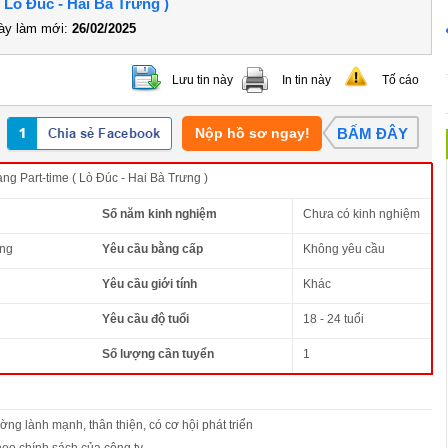
( Lò Đúc - Hai Bà Trưng )
y làm mới:
26/02/2025
Lưu tin này
In tin này
Tố cáo
Nộp hồ sơ ngay!
BẤM ĐÂY
g Part-time ( Lò Đúc - Hai Bà Trưng )
Số năm kinh nghiệm
Chưa có kinh nghiệm
ông
Yêu cầu bằng cấp
Không yêu cầu
Yêu cầu giới tính
Khác
Yêu cầu độ tuổi
18 - 24 tuổi
Số lượng cần tuyển
1
ờng lành mạnh, thân thiện, có cơ hội phát triển
heo chính sách của công ty