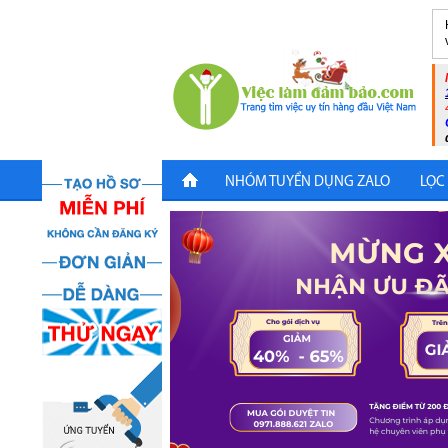
NHÓM TUYỂN DỤNG ZALO
LỌC