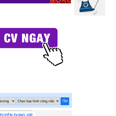
TÌM
TUYỂN DỤNG VIP