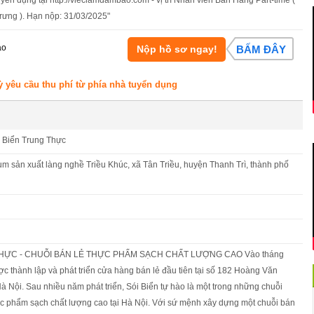
rưng ). Hạn nộp: 31/03/2025"
áo
Nộp hồ sơ ngay!
BẤM ĐÂY
ỳ yêu cầu thu phí từ phía nhà tuyển dụng
i Biển Trung Thực
m sản xuất làng nghề Triều Khúc, xã Tân Triều, huyện Thanh Trì, thành phố
THỰC - CHUỖI BÁN LẺ THỰC PHẨM SẠCH CHẤT LƯỢNG CAO Vào tháng
ợc thành lập và phát triển cửa hàng bán lẻ đầu tiên tại số 182 Hoàng Văn
à Nội. Sau nhiều năm phát triển, Sói Biển tự hào là một trong những chuỗi
c phẩm sạch chất lượng cao tại Hà Nội. Với sứ mệnh xây dựng một chuỗi bán