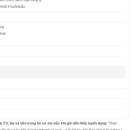
 nhất 4 buổi/tuần
ứng
khỏe
l, CV, bìa và bên trong hồ sơ xin việc khi gửi đến Nhà tuyển dụng:
"Theo
uyển dụng tại http://vieclamdambao.com - vị trí Nhân viên Bán Hàng Part-time (