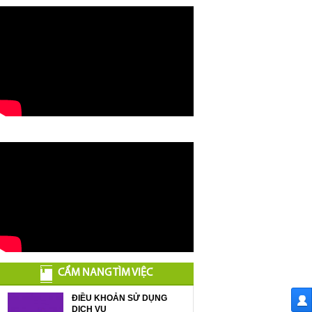
CẨM NANG TÌM VIỆC
ĐIỀU KHOẢN SỬ DỤNG
DỊCH VỤ