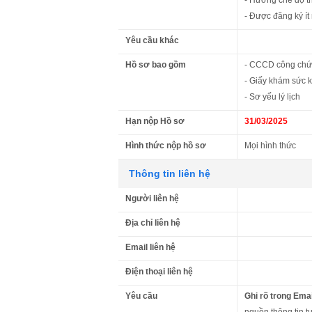
- Được đăng ký ít
Yêu cầu khác
Hồ sơ bao gồm
- CCCD công ch
- Giấy khám sức 
- Sơ yếu lý lịch
Hạn nộp Hồ sơ
31/03/2025
Hình thức nộp hồ sơ
Mọi hình thức
Thông tin liên hệ
Người liên hệ
Địa chỉ liên hệ
Email liên hệ
Điện thoại liên hệ
Yêu cầu
Ghi rõ trong Emai
nguồn thông tin t