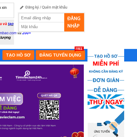
 xin
Đăng ký
/
Quên mật khẩu
ĐĂNG
ầu và
tạo
NHẬP
mbao.com
và
200+
 lượng
TẠO HỒ SƠ
ĐĂNG TUYỂN DỤNG