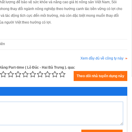
hất lượng để bảo vệ sức khỏe và nâng cao giá trị nông sản Việt Nam, Sói
 phong thay đổi ngành nông nghiệp theo hướng canh tác bền vững có lợi cho
và tác động tích cực đến môi trường, mà còn đặc biệt mong muốn thay đổi
ủa người Việt theo hướng có lợi.
iên
Xem đầy đủ về công ty này
àng Part-time ( Lò Đúc - Hai Bà Trưng ). qua: