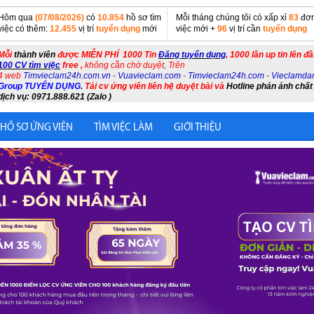
Hôm qua
(07/08/2026)
có
10.854
hồ sơ tìm
Mỗi tháng chúng tôi có xấp xỉ
83
đơn
việc có thêm:
12.455
vị trí
tuyển dụng
mới
việc mới +
96
vị trí cần
tuyển dụng
Mỗi
thành viên
được MIỄN PHÍ 1000 Tin
Đăng tuyển dụng
, 1000 lần up tin lên đ
100 CV tìm việc
free ,
không cần chờ duyệt, Trên
4 web
Timvieclam24h.com.vn
-
Vuavieclam.com
-
Timvieclam24h.com
-
Vieclamda
Group TUYỂN DỤNG
.
Tải cv ứng viên liên hệ duyệt bài và
Hotline phản ánh chất
dịch vụ: 0971.888.621 (Zalo )
 HỒ SƠ ỨNG VIÊN
TÌM VIỆC LÀM
GIỚI THIỆU