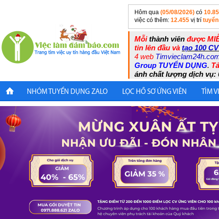
Hôm qua
(05/08/2026)
có
10.8
việc có thêm:
12.455
vị trí
tuyển
Mỗi
thành viên
được MIỄ
tin lên đầu và
tạo 100 CV
4 web
Timvieclam24h.co
Group TUYỂN DỤNG
.
Tả
ánh chất lượng dịch vụ: 
NHÓM TUYỂN DỤNG ZALO
LỌC HỒ SƠ ỨNG VIÊN
TÌM V