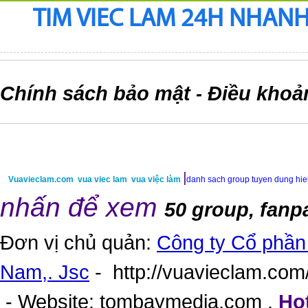
TIM VIEC LAM 24H NHANH,
Chính sách bảo mật
Điều khoả
-
|
Vuavieclam.com
vua viec lam
vua việc làm
danh sach group tuyen dung hi
nhấn để xem
50 group, fanp
Đơn vị chủ quản:
Công ty Cổ phần 
Nam,. Jsc
-
http://vuavieclam.com/
- Website:
tombaymedia.com
.
Hot