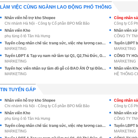
LÀM VIỆC CÙNG NGÀNH LAO ĐỘNG PHỔ THÔNG
Nhân viên hỗ trợ kho Shopee
Công nhân sả
Chi nhánh Hà Nội - Công ty Cổ phần BPO Mắt Bão
Công ty Cổ Ph
Nhân viên Kho
Nhân viên xử
phụ tùng ô tô Tân Hà Hưng
CÔNG TY TN
Tuyển công nhân chế tác trang sức, việc nhẹ lương cao ổn định
Tuyển LĐPT b
MARKETING
MARKETING
Tuyển LĐPT & Tạp vụ nam nữ làm tại Q1, Q2,Thủ Đức, Gò Vấp
MARKETING
MARKETING
Tuyển học viên nhân sự làm đồ gỗ có BAO ĂN Ở tại Đồng Nai
MARKETING
HỆ THỐNG C
TIN TUYỂN GẤP
Nhân viên hỗ trợ kho Shopee
Công nhân sản
Chi nhánh Hà Nội - Công ty Cổ phần BPO Mắt Bão
Công ty Cổ Ph
Nhân viên Kho
Nhân viên xử
phụ tùng ô tô Tân Hà Hưng
CÔNG TY TN
Tuyển công nhân chế tác trang sức, việc nhẹ lương cao ổn định
Tuyển LĐPT b
MARKETING
MARKETING