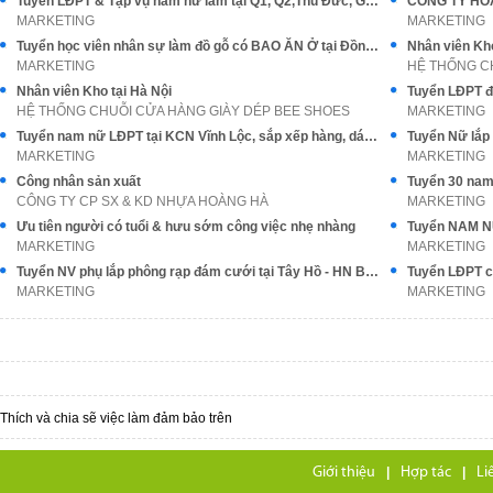
Tuyển LĐPT & Tạp vụ nam nữ làm tại Q1, Q2,Thủ Đức, Gò Vấp
MARKETING
MARKETING
Tuyển học viên nhân sự làm đồ gỗ có BAO ĂN Ở tại Đồng Nai
MARKETING
HỆ THỐNG C
Nhân viên Kho tại Hà Nội
HỆ THỐNG CHUỖI CỬA HÀNG GIÀY DÉP BEE SHOES
MARKETING
Tuyển nam nữ LĐPT tại KCN Vĩnh Lộc, sắp xếp hàng, dán hộp
MARKETING
MARKETING
Công nhân sản xuất
CÔNG TY CP SX & KD NHỰA HOÀNG HÀ
MARKETING
Ưu tiên người có tuổi & hưu sớm công việc nhẹ nhàng
Tuyển NAM NỮ
MARKETING
MARKETING
Tuyển NV phụ lắp phông rạp đám cưới tại Tây Hồ - HN BAO ĂN Ở
MARKETING
MARKETING
Thích và chia sẽ việc làm đảm bảo trên
Giới thiệu
|
Hợp tác
|
Li