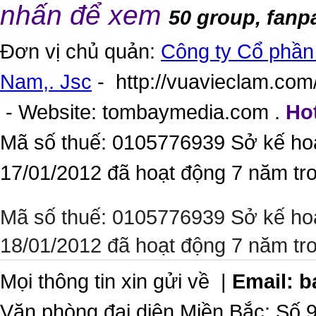
nhấn để xem
50 group, fanp
Đơn vị chủ quản:
Công ty Cổ phần 
Nam,. Jsc
-
http://vuavieclam.com/
- Website:
tombaymedia.com
.
Hot
Mã số thuế: 0105776939 Sở kế ho
17/01/2012 đã hoạt động 7 năm tr
Mã số thuế: 0105776939 Sở kế ho
18/01/2012 đã hoạt động 7 năm tr
Mọi thông tin xin gửi về |
Email:
b
Văn phòng đại diện Miền Bắc: Số 