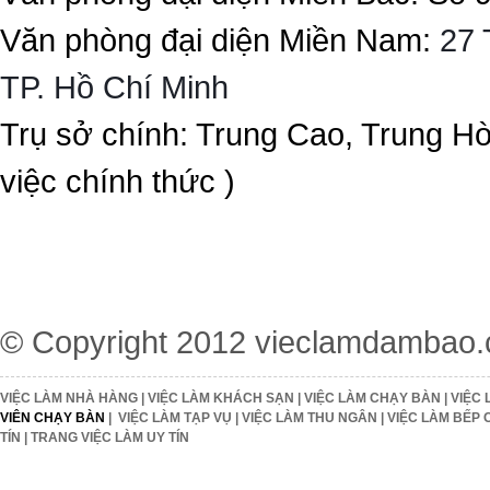
Văn phòng đại diện Miền Nam:
27 
TP. Hồ Chí Minh
Trụ sở chính: Trung Cao, Trung H
việc chính thức )
© Copyright 2012
vieclamdambao
VIỆC LÀM NHÀ HÀNG
|
VIỆC LÀM KHÁCH SẠN
|
VIỆC LÀM CHẠY BÀN
|
VIỆC 
VIÊN CHẠY BÀN
|
VIỆC LÀM TẠP VỤ
|
VIỆC LÀM THU NGÂN
|
VIỆC LÀM BẾP 
TÍN
|
TRANG VIỆC LÀM UY TÍN