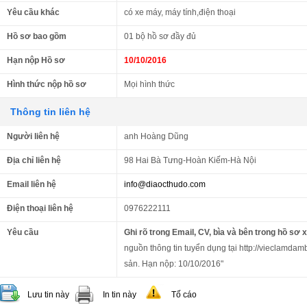
Yêu cầu khác
có xe máy, máy tính,điện thoại
Hồ sơ bao gồm
01 bộ hồ sơ đầy đủ
Hạn nộp Hồ sơ
10/10/2016
Hình thức nộp hồ sơ
Mọi hình thức
Thông tin liên hệ
Người liên hệ
anh Hoàng Dũng
Địa chỉ liên hệ
98 Hai Bà Tưng-Hoàn Kiếm-Hà Nội
Email liên hệ
info@diaocthudo.com
Điện thoại liên hệ
0976222111
Yêu cầu
Ghi rõ trong Email, CV, bìa và bên trong hồ sơ 
nguồn thông tin tuyển dụng tại http://vieclamdam
sản. Hạn nộp: 10/10/2016"
Lưu tin này
In tin này
Tố cáo