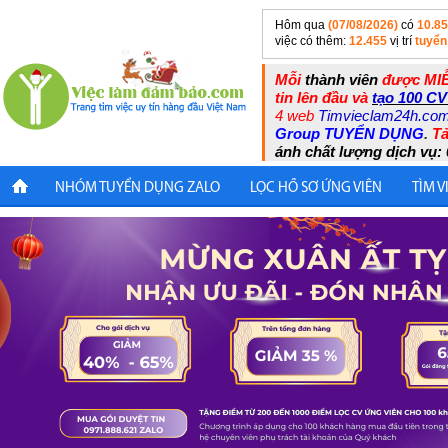
Hôm qua
(07/08/2026)
có
10.8
việc có thêm:
12.455
vị trí
tuyển
Mỗi
thành viên
được MIỄ
tin lên đầu và
tạo 100 CV
4 web
Timvieclam24h.co
Group TUYỂN DỤNG
.
Tả
ánh chất lượng dịch vụ: 
NHÓM TUYỂN DỤNG ZALO
LỌC HỒ SƠ ỨNG VIÊN
TÌM V