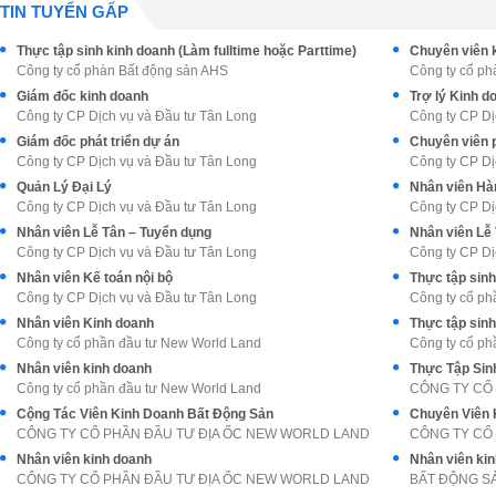
TIN TUYỂN GẤP
Thực tập sinh kinh doanh (Làm fulltime hoặc Parttime)
Công ty cổ phàn Bất động sản AHS
Công ty cổ ph
Giám đốc kinh doanh
Trợ lý Kinh 
Công ty CP Dịch vụ và Đầu tư Tân Long
Công ty CP Dị
Giám đốc phát triển dự án
Chuyên viên p
Công ty CP Dịch vụ và Đầu tư Tân Long
Công ty CP Dị
Quản Lý Đại Lý
Nhân viên Hàn
Công ty CP Dịch vụ và Đầu tư Tân Long
Công ty CP Dị
Nhân viên Lễ Tân – Tuyển dụng
Nhân viên Lễ
Công ty CP Dịch vụ và Đầu tư Tân Long
Công ty CP Dị
Nhân viên Kế toán nội bộ
Thực tập sin
Công ty CP Dịch vụ và Đầu tư Tân Long
Công ty cổ ph
Nhân viên Kinh doanh
Thực tập sin
Công ty cổ phần đầu tư New World Land
Công ty cổ ph
Nhân viên kinh doanh
Công ty cổ phần đầu tư New World Land
CÔNG TY CỔ
Cộng Tác Viên Kinh Doanh Bất Động Sản
Chuyên Viên 
CÔNG TY CỔ PHẦN ĐẦU TƯ ĐỊA ỐC NEW WORLD LAND
CÔNG TY CỔ
Nhân viên kinh doanh
Nhân viên ki
CÔNG TY CỔ PHẦN ĐẦU TƯ ĐỊA ỐC NEW WORLD LAND
BẤT ĐỘNG S