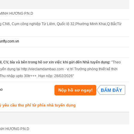
MINH HƯƠNG P.N.D
 CN6, Cụm công nghiệp Từ Liêm, Quốc lộ 32,Phường Minh Khai,Q BắcTừ
nfly.com.vn
l, CV, bìa và bên trong hồ sơ xin việc khi gửi đến Nhà tuyển dụng:
"Theo
yển dụng tại http://vieclamdambao.com - vị trí Trưởng phòng thiết kế thời
- Thu nhập upto 30tr+++. Hạn nộp: 28/02/2026"
áo
Nộp hồ sơ ngay!
BẤM ĐÂY
ỳ yêu cầu thu phí từ phía nhà tuyển dụng
NH HƯƠNG P.N.D