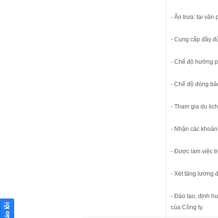
- Ăn trưa: tại văn
- Cung cấp đầy đủ
- Chế độ hưởng p
- Chế độ đóng bảo
- Tham gia du lịch
- Nhận các khoản 
- Được làm việc t
- Xét tăng lương đ
- Đào tạo, định h
của Công ty.