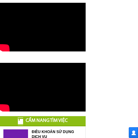
CẨM NANG TÌM VIỆC
ĐIỀU KHOẢN SỬ DỤNG
DỊCH VỤ