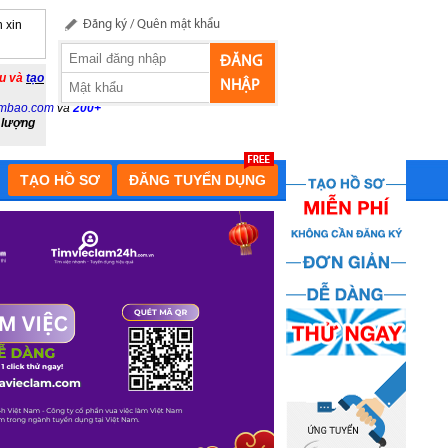
 xin
Đăng ký
/
Quên mật khẩu
ĐĂNG
ầu và
tạo
NHẬP
mbao.com
và
200+
 lượng
TẠO HỒ SƠ
ĐĂNG TUYỂN DỤNG