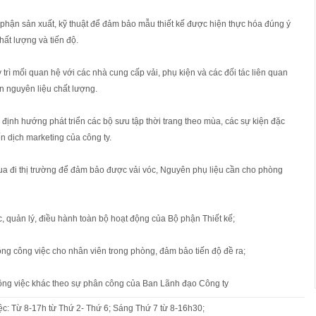
 phận sản xuất, kỹ thuật để đảm bảo mẫu thiết kế được hiện thực hóa đúng ý
ất lượng và tiến độ.
 trì mối quan hệ với các nhà cung cấp vải, phụ kiện và các đối tác liên quan
 nguyên liệu chất lượng.
 định hướng phát triển các bộ sưu tập thời trang theo mùa, các sự kiện đặc
ến dịch marketing của công ty.
ua đi thị trường để đảm bảo được vải vóc, Nguyên phụ liệu cần cho phòng
ức, quản lý, điều hành toàn bộ hoạt động của Bộ phận Thiết kế;
ông công việc cho nhân viên trong phòng, đảm bảo tiến độ đề ra;
công việc khác theo sự phân công của Ban Lãnh đạo Công ty
iệc: Từ 8-17h từ Thứ 2- Thứ 6; Sáng Thứ 7 từ 8-16h30;