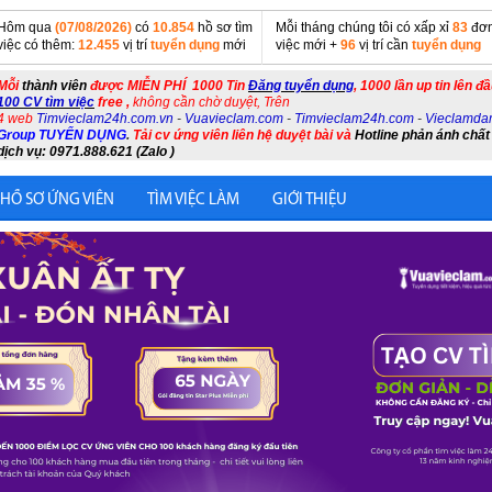
Hôm qua
(07/08/2026)
có
10.854
hồ sơ tìm
Mỗi tháng chúng tôi có xấp xỉ
83
đơn
việc có thêm:
12.455
vị trí
tuyển dụng
mới
việc mới +
96
vị trí cần
tuyển dụng
Mỗi
thành viên
được MIỄN PHÍ 1000 Tin
Đăng tuyển dụng
, 1000 lần up tin lên đ
100 CV tìm việc
free ,
không cần chờ duyệt, Trên
4 web
Timvieclam24h.com.vn
-
Vuavieclam.com
-
Timvieclam24h.com
-
Vieclamda
Group TUYỂN DỤNG
.
Tải cv ứng viên liên hệ duyệt bài và
Hotline phản ánh chất
dịch vụ: 0971.888.621 (Zalo )
 HỒ SƠ ỨNG VIÊN
TÌM VIỆC LÀM
GIỚI THIỆU