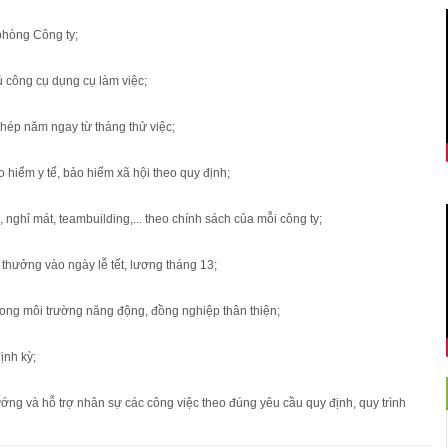
 phòng Công ty;
 công cụ dụng cụ làm việc;
hép năm ngay từ tháng thử việc;
 hiểm y tế, bảo hiểm xã hội theo quy định;
, nghỉ mát, teambuilding,... theo chính sách của mỗi công ty;
thưởng vào ngày lễ tết, lương tháng 13;
rong môi trường năng động, đồng nghiệp thân thiện;
ịnh kỳ;
ướng và hỗ trợ nhân sự các công việc theo đúng yêu cầu quy định, quy trình