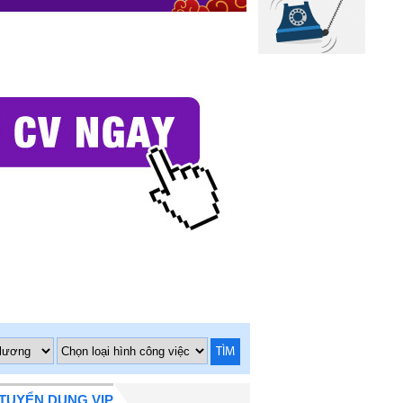
TÌM
TUYỂN DỤNG VIP