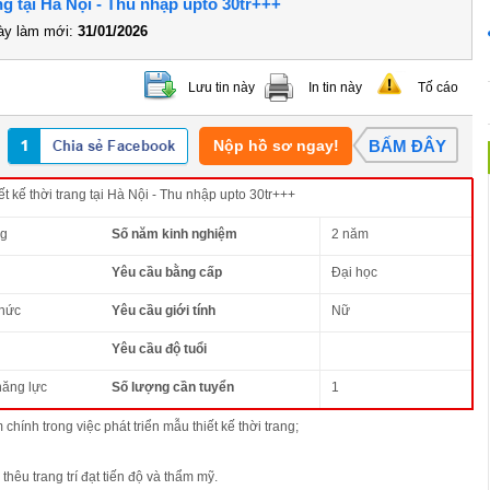
ng tại Hà Nội - Thu nhập upto 30tr+++
y làm mới:
31/01/2026
Lưu tin này
In tin này
Tố cáo
Nộp hồ sơ ngay!
BẤM ĐÂY
t kế thời trang tại Hà Nội - Thu nhập upto 30tr+++
ng
Số năm kinh nghiệm
2 năm
Yêu cầu bằng cấp
Đại học
thức
Yêu cầu giới tính
Nữ
Yêu cầu độ tuổi
năng lực
Số lượng cần tuyển
1
 chính trong việc phát triển mẫu thiết kế thời trang;
thêu trang trí đạt tiến độ và thẩm mỹ.