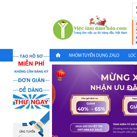
NHÓM TUYỂN DỤNG ZALO
LỌC