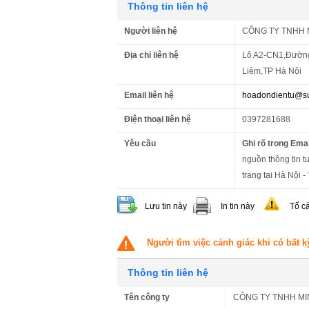
Thông tin liên hệ
Người liên hệ
CÔNG TY TNHH 
Địa chỉ liên hệ
Lô A2-CN1,Đường
Liêm,TP Hà Nội
Email liên hệ
hoadondientu@su
Điện thoại liên hệ
0397281688
Yêu cầu
Ghi rõ trong Emai
nguồn thông tin tu
trang tại Hà Nội 
Lưu tin này
In tin này
Tố c
Người tìm việc cảnh giác khi có bất k
Thông tin liên hệ
Tên công ty
CÔNG TY TNHH MI