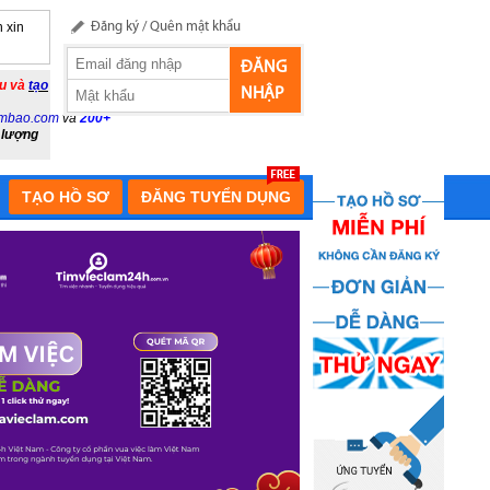
 xin
Đăng ký
/
Quên mật khẩu
ĐĂNG
ầu và
tạo
NHẬP
mbao.com
và
200+
 lượng
TẠO HỒ SƠ
ĐĂNG TUYỂN DỤNG