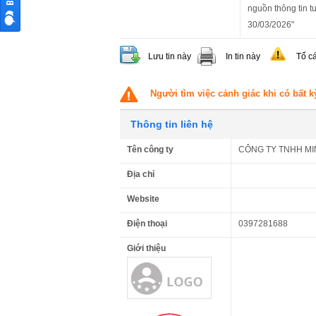
nguồn thông tin t
30/03/2026"
Lưu tin này
In tin này
Tố c
Người tìm việc cảnh giác khi có bất k
Thông tin liên hệ
Tên công ty
CÔNG TY TNHH MI
Địa chỉ
Website
Điện thoại
0397281688
Giới thiệu