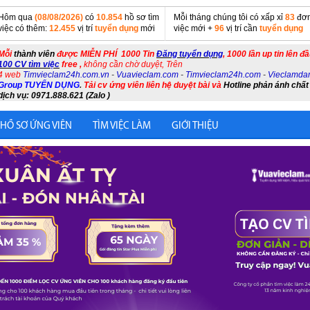
Hôm qua
(08/08/2026)
có
10.854
hồ sơ tìm
Mỗi tháng chúng tôi có xấp xỉ
83
đơn
việc có thêm:
12.455
vị trí
tuyển dụng
mới
việc mới +
96
vị trí cần
tuyển dụng
Mỗi
thành viên
được MIỄN PHÍ 1000 Tin
Đăng tuyển dụng
, 1000 lần up tin lên đ
100 CV tìm việc
free ,
không cần chờ duyệt, Trên
4 web
Timvieclam24h.com.vn
-
Vuavieclam.com
-
Timvieclam24h.com
-
Vieclamda
Group TUYỂN DỤNG
.
Tải cv ứng viên liên hệ duyệt bài và
Hotline phản ánh chất
dịch vụ: 0971.888.621 (Zalo )
 HỒ SƠ ỨNG VIÊN
TÌM VIỆC LÀM
GIỚI THIỆU