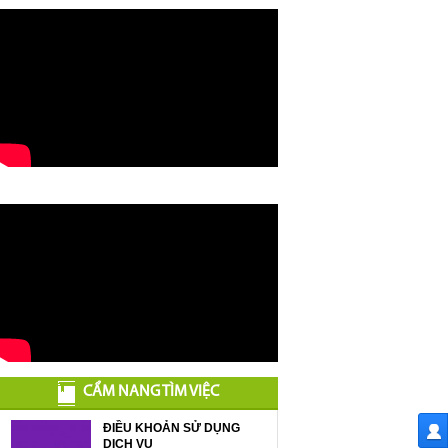
CẨM NANG TÌM VIỆC
ĐIỀU KHOẢN SỬ DỤNG
DỊCH VỤ