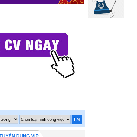
TÌM
TUYỂN DỤNG VIP