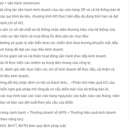
 sự + vận hành showroom;
sát công tác vận hành kinh doanh của các cửa hàng SR và cả hệ thống bán lẻ
ác qui trình,tài liệu, chương trình KD thực hiện đầy đủ,đúng thời hạn và đạt
hành,chỉ số KD;
ài sản cơ sở vật chất và hệ thống nhận diện thương hiệu của hệ thống cửa
 bảo sự vận hành và hoạt động ổn định,đạt các mục tiêu;
keting và quản lý việc triển khai các chiến dịch khai trương,khuyến mãi, tiếp
ách hàng để đạt các mục tiêu kinh doanh;
 tra giám sát và cải thiện hoạt động vận hành,thúc đẩy kinh doanh;
n lẻ thực hiện các nhiệm vụ trọng tâm chung của công ty;
h, đánh giá việc thực hiện các chỉ số kinh doanh để thúc đẩy, cải thiện và
hỉ tiêu kinh doanh;
ường,đối thủ,nhận định cơ hội và thách thức…+Phân tích hiệu quả KD của
kiến nghị giải pháp mở rộng,tái cơ cấu điểm bán của hệ thống bán lẻ;
các loại hình báo cáo: báo cáo hàng ngày,báo cáo tuần, báo cáo tháng, năm
đạo và báo cáo đột xuất theo yêu cầu của BGĐ.
cứng cạnh tranh + Thưởng doanh số (KPI) + Thưởng hiệu quả kinh doanh
p theo năng lực).
HXH, BHYT, BHTN theo quy định pháp luật.