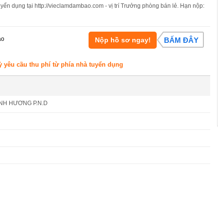
uyển dụng tại http://vieclamdambao.com - vị trí Trưởng phòng bán lẻ. Hạn nộp:
áo
Nộp hồ sơ ngay!
BẤM ĐÂY
ỳ yêu cầu thu phí từ phía nhà tuyển dụng
NH HƯƠNG P.N.D