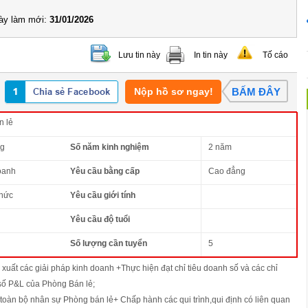
y làm mới:
31/01/2026
Lưu tin này
In tin này
Tố cáo
Nộp hồ sơ ngay!
BẤM ĐÂY
n lẻ
ng
Số năm kinh nghiệm
2 năm
oanh
Yêu cầu bằng cấp
Cao đẳng
thức
Yêu cầu giới tính
Yêu cầu độ tuổi
Số lượng cần tuyển
5
xuất các giải pháp kinh doanh +Thực hiện đạt chỉ tiêu doanh số và các chỉ
 số P&L của Phòng Bán lẻ;
 toàn bộ nhân sự Phòng bán lẻ+ Chấp hành các qui trình,qui định có liên quan