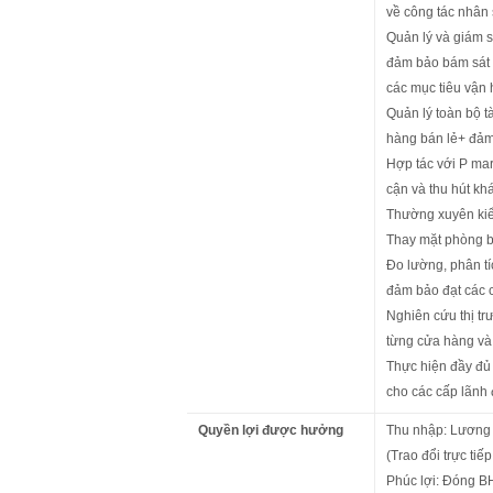
về công tác nhân
Quản lý và giám 
đảm bảo bám sát c
các mục tiêu vận 
Quản lý toàn bộ t
hàng bán lẻ+ đảm
Hợp tác với P mar
cận và thu hút kh
Thường xuyên kiểm
Thay mặt phòng bá
Đo lường, phân tíc
đảm bảo đạt các c
Nghiên cứu thị tr
từng cửa hàng và 
Thực hiện đầy đủ 
cho các cấp lãnh 
Quyền lợi được hưởng
Thu nhập: Lương 
(Trao đổi trực tiế
Phúc lợi: Đóng B