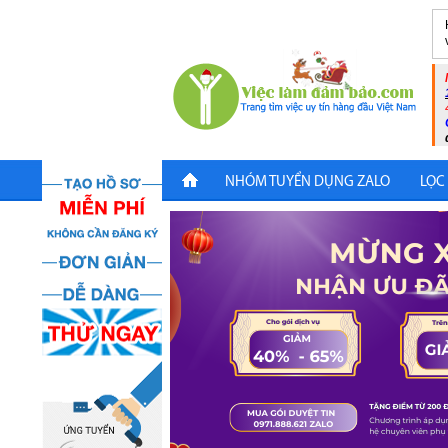
NHÓM TUYỂN DỤNG ZALO
LỌC