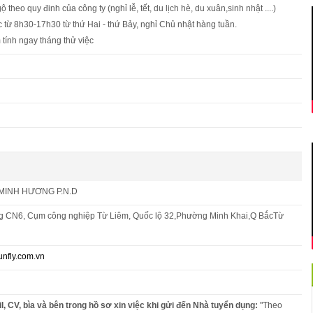
 theo quy đinh của công ty (nghỉ lễ, tết, du lịch hè, du xuân,sinh nhật ....)
c từ 8h30-17h30 từ thứ Hai - thứ Bảy, nghỉ Chủ nhật hàng tuần.
tính ngay tháng thử việc
MINH HƯƠNG P.N.D
 CN6, Cụm công nghiệp Từ Liêm, Quốc lộ 32,Phường Minh Khai,Q BắcTừ
nfly.com.vn
l, CV, bìa và bên trong hồ sơ xin việc khi gửi đến Nhà tuyển dụng:
"Theo