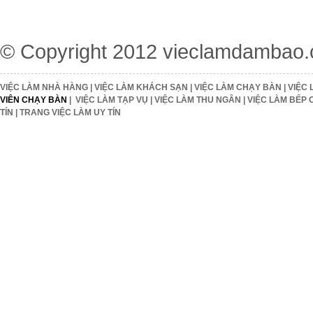
© Copyright 2012
vieclamdambao
VIỆC LÀM NHÀ HÀNG
|
VIỆC LÀM KHÁCH SẠN
|
VIỆC LÀM CHẠY BÀN
|
VIỆC 
VIÊN CHẠY BÀN
|
VIỆC LÀM TẠP VỤ
|
VIỆC LÀM THU NGÂN
|
VIỆC LÀM BẾP 
TÍN
|
TRANG VIỆC LÀM UY TÍN