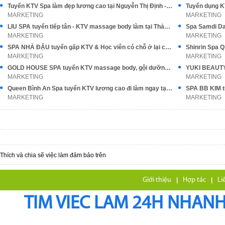
Tuyển KTV Spa làm đẹp lương cao tại Nguyễn Thị Định - Hà Nội
MARKETING
MARKETING
LIU SPA tuyển tiếp tân - KTV massage body làm tại Thảo Điền Q2
MARKETING
MARKETING
SPA NHÀ ĐẬU tuyển gấp KTV & Học viên có chỗ ở lại cho các bạn
Shinrin Spa 
MARKETING
MARKETING
GOLD HOUSE SPA tuyển KTV massage body, gội dưỡng sinh
MARKETING
MARKETING
Queen Bình An Spa tuyển KTV lương cao đi làm ngay tại Q6
MARKETING
MARKETING
Thích và chia sẽ việc làm đảm bảo trên
Giới thiệu
|
Hợp tác
|
Li
TIM VIEC LAM 24H NHANH,