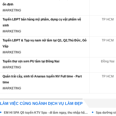
ổn định
MARKETING
Tuyển LĐPT bán hàng mỹ phẩm, dụng cụ vật phẩm vệ
TP HCM
sinh
MARKETING
Tuyển LĐPT & Tạp vụ nam nữ làm tại Q1, Q2,Thủ Đức, Gò
TP HCM
Vấp
MARKETING
Tuyển thợ xịn sơn PU làm tại Đồng Nai
Đồng Nai
MARKETING
Quán trái cây, sinh tố Ananas tuyển NV Full time - Part
TP HCM
time
MARKETING
LÀM VIỆC CÙNG NGÀNH DỊCH VỤ LÀM ĐẸP
EM HI SPA Q5 tuyển KTV Spa - đi làm ngay, thu nhập hấp dẫn