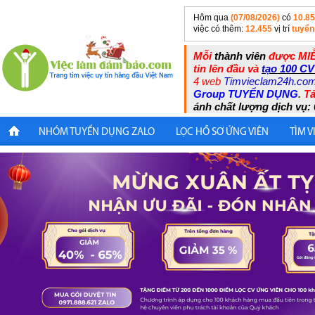
Hôm qua
(07/08/2026)
có
10.8
việc có thêm:
12.455
vị trí
tuyển
Mỗi
thành viên
được MIỄ
tin lên đầu và
tạo 100 CV
4 web
Timvieclam24h.co
Group TUYỂN DỤNG
.
Tả
ánh chất lượng dịch vụ: 
NHÓM TUYỂN DỤNG ZALO
LỌC HỒ SƠ ỨNG VIÊN
TÌM V