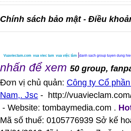
Chính sách bảo mật
Điều khoả
-
|
Vuavieclam.com
vua viec lam
vua việc làm
danh sach group tuyen dung hi
nhấn để xem
50 group, fanp
Đơn vị chủ quản:
Công ty Cổ phần 
Nam,. Jsc
-
http://vuavieclam.com/
- Website:
tombaymedia.com
.
Hot
Mã số thuế: 0105776939 Sở kế ho