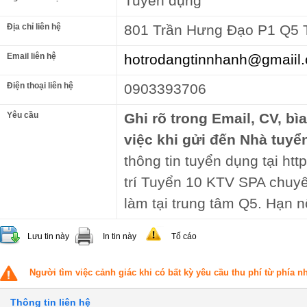
Tuyển dụng
Địa chỉ liên hệ
801 Trần Hưng Đạo P1 Q5
Email liên hệ
hotrodangtinnhanh@gmaiil
Điện thoại liên hệ
0903393706
Yêu cầu
Ghi rõ trong Email, CV, bì
việc khi gửi đến Nhà tuyể
thông tin tuyển dụng tại ht
trí Tuyển 10 KTV SPA chuyên
làm tại trung tâm Q5. Hạn n
Lưu tin này
In tin này
Tố cáo
Người tìm việc cảnh giác khi có bất kỳ yêu cầu thu phí từ phía 
Thông tin liên hệ