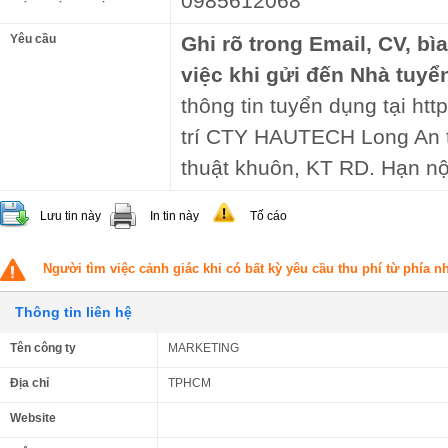
0985612068
Yêu cầu
Ghi rõ trong Email, CV, bì
việc khi gửi đến Nhà tuyể
thông tin tuyển dụng tại ht
trí CTY HAUTECH Long An tu
thuật khuôn, KT RD. Hạn nộ
Lưu tin này
In tin này
Tố cáo
Người tìm việc cảnh giác khi có bất kỳ yêu cầu thu phí từ phía 
Thông tin liên hệ
Tên công ty
MARKETING
Địa chỉ
TPHCM
Website