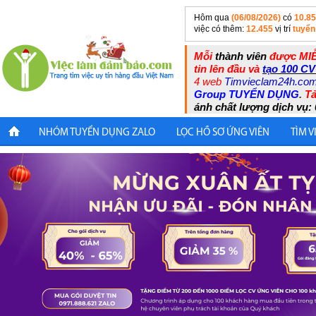
Hôm qua
(06/08/2026)
có
10.8
việc có thêm:
12.455
vị trí
tuyển
Mỗi
thành viên
được MIỄ
tin lên đầu và
tạo 100 CV
4 web
Timvieclam24h.co
Group TUYỂN DỤNG
.
Tả
ánh chất lượng dịch vụ: 
NHÓM TUYỂN DỤNG ZALO
LỌC HỒ SƠ ỨNG VIÊN
TÌM V