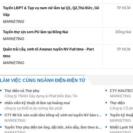
Tuyển LĐPT & Tạp vụ nam nữ làm tại Q1, Q2,Thủ Đức, Gò
TP HCM
Vấp
MARKETING
Tuyển thợ xịn sơn PU làm tại Đồng Nai
Đồng Nai
MARKETING
Quán trái cây, sinh tố Ananas tuyển NV Full time - Part
TP HCM
time
MARKETING
LÀM VIỆC CÙNG NGÀNH ĐIỆN-ĐIỆN TỬ
Thợ điện và Thợ phụ
Công ty TNHH Xây dựng & Phát triển Bảo Tín
MARKETING
nhân viên kỹ thuật đi làm tại hoàng mai
Thợ điện
công ty cp thiết bị đo lường tân phát
Công ty Cổ p
CTY MI SA sản xuất tăm bông vệ sinh tai tuyển NV bảo trì cơ điện
MARKETING
MARKETING
Tuyển Thợ phụ điện bẻ ống, đặt bốc, kéo dây, làm theo bảng vẽ
MARKETING
MARKETING