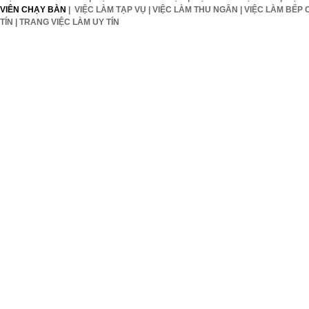
VIÊN CHẠY BÀN
|
VIỆC LÀM TẠP VỤ
|
VIỆC LÀM THU NGÂN
|
VIỆC LÀM BẾP 
TÍN
|
TRANG VIỆC LÀM UY TÍN