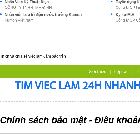
Nhân Viên Kỹ Thuật Điện
Tuyển dụng Kỹ
CÔNG TY TNHH TAM ĐỈNH
Công ty CP th
Nhân viên bảo trì điện nước trường Kumon
Kỹ sư M.E
Kumon Việt Nam
Công ty CP C
Thích và chia sẽ việc làm đảm bảo trên
Giới thiệu
|
Hợp tác
|
Li
TIM VIEC LAM 24H NHANH,
Chính sách bảo mật
Điều khoả
-