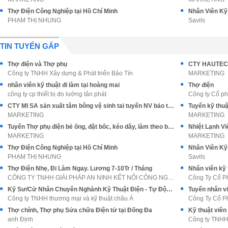
Thợ Điện Công Nghiệp tại Hồ Chí Minh
Nhân Viên Kỹ 
PHẠM THỊ NHUNG
Savils
TIN TUYỂN GẤP
Thợ điện và Thợ phụ
Công ty TNHH Xây dựng & Phát triển Bảo Tín
MARKETING
nhân viên kỹ thuật đi làm tại hoàng mai
Thợ điện
công ty cp thiết bị đo lường tân phát
Công ty Cổ p
CTY MI SA sản xuất tăm bông vệ sinh tai tuyển NV bảo trì cơ điện
MARKETING
MARKETING
Tuyển Thợ phụ điện bẻ ống, đặt bốc, kéo dây, làm theo bảng vẽ
MARKETING
MARKETING
Thợ Điện Công Nghiệp tại Hồ Chí Minh
Nhân Viên Kỹ 
PHẠM THỊ NHUNG
Savils
Thợ Điện Nhẹ, Đi Làm Ngay. Lương 7-10Tr / Tháng
Nhân viên kỹ 
CÔNG TY TNHH GIẢI PHÁP AN NINH KẾT NỐI CÔNG NGHỆ C
Công Ty Cổ P
Kỹ Sư/Cử Nhân Chuyên Nghành Kỹ Thuật Điện - Tự Động Hóa
Tuyển nhân vi
Công ty TNHH thương mại và kỹ thuật châu Á
Công Ty Cổ P
Thợ chính, Thợ phụ Sửa chữa Điện tử tại Đống Đa
Kỹ thuật viên
anh Định
Công ty TNH