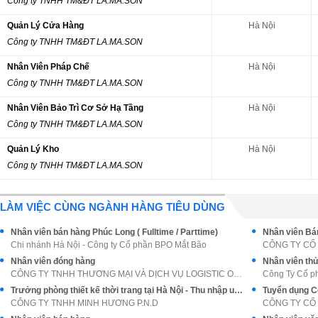
Công ty TNHH TM&ĐT LA.MA.SON
Quản Lý Cửa Hàng
Hà Nội
Công ty TNHH TM&ĐT LA.MA.SON
Nhân Viên Pháp Chế
Hà Nội
Công ty TNHH TM&ĐT LA.MA.SON
Nhân Viên Bảo Trì Cơ Sở Hạ Tầng
Hà Nội
Công ty TNHH TM&ĐT LA.MA.SON
Quản Lý Kho
Hà Nội
Công ty TNHH TM&ĐT LA.MA.SON
LÀM VIỆC CÙNG NGÀNH HÀNG TIÊU DÙNG
Nhân viên bán hàng Phúc Long ( Fulltime / Parttime)
Nhân viên Bán
Chi nhánh Hà Nội - Công ty Cổ phần BPO Mắt Bão
CÔNG TY CỔ
Nhân viên đóng hàng
Nhân viên thủ
CÔNG TY TNHH THƯƠNG MẠI VÀ DỊCH VỤ LOGISTIC ONG VÀ
Công Ty Cổ p
Trưởng phòng thiết kế thời trang tại Hà Nội - Thu nhập upto 30tr+++
Tuyển dụng C
CÔNG TY TNHH MINH HƯƠNG P.N.D