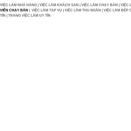
VIỆC LÀM NHÀ HÀNG
|
VIỆC LÀM KHÁCH SẠN
|
VIỆC LÀM CHẠY BÀN
|
VIỆC 
VIÊN CHẠY BÀN
|
VIỆC LÀM TẠP VỤ
|
VIỆC LÀM THU NGÂN
|
VIỆC LÀM BẾP 
TÍN
|
TRANG VIỆC LÀM UY TÍN