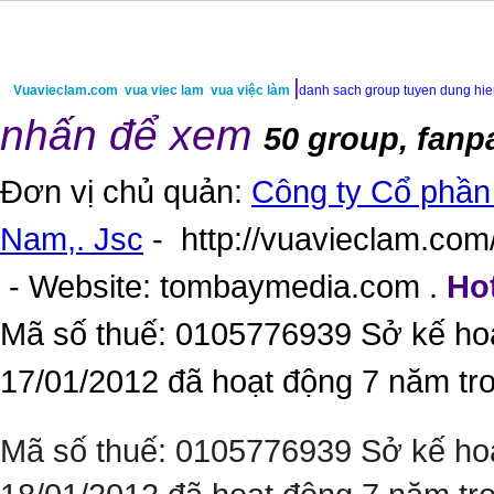
|
Vuavieclam.com
vua viec lam
vua việc làm
danh sach group tuyen dung hi
nhấn để xem
50 group, fanp
Đơn vị chủ quản:
Công ty Cổ phần 
Nam,. Jsc
-
http://vuavieclam.com/
- Website:
tombaymedia.com
.
Hot
Mã số thuế: 0105776939 Sở kế ho
17/01/2012 đã hoạt động 7 năm tr
Mã số thuế: 0105776939 Sở kế ho