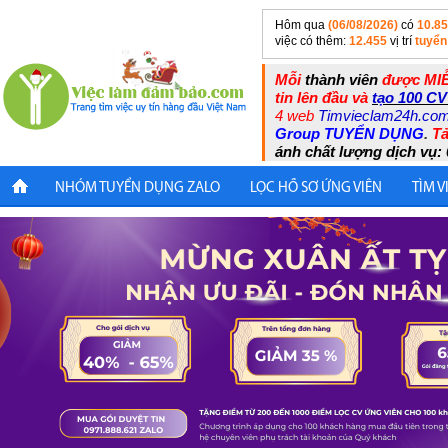
Hôm qua
(06/08/2026)
có
10.8
việc có thêm:
12.455
vị trí
tuyển
Mỗi
thành viên
được MIỄ
tin lên đầu và
tạo 100 CV
4 web
Timvieclam24h.co
Group TUYỂN DỤNG
.
Tả
ánh chất lượng dịch vụ: 
NHÓM TUYỂN DỤNG ZALO
LỌC HỒ SƠ ỨNG VIÊN
TÌM V