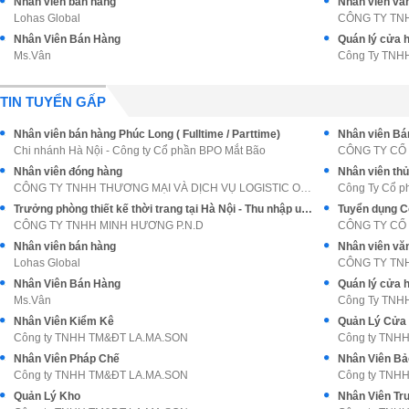
Nhân viên bán hàng
Nhân viên vă
Lohas Global
CÔNG TY TN
Nhân Viên Bán Hàng
Quán lý cửa 
Ms.Vân
Công Ty TNHH
TIN TUYỂN GẤP
Nhân viên bán hàng Phúc Long ( Fulltime / Parttime)
Nhân viên Bán
Chi nhánh Hà Nội - Công ty Cổ phần BPO Mắt Bão
CÔNG TY CỔ
Nhân viên đóng hàng
Nhân viên thủ
CÔNG TY TNHH THƯƠNG MẠI VÀ DỊCH VỤ LOGISTIC ONG VÀ
Công Ty Cổ p
Trưởng phòng thiết kế thời trang tại Hà Nội - Thu nhập upto 30tr+++
Tuyển dụng C
CÔNG TY TNHH MINH HƯƠNG P.N.D
Nhân viên bán hàng
Nhân viên vă
Lohas Global
CÔNG TY TN
Nhân Viên Bán Hàng
Quán lý cửa 
Ms.Vân
Công Ty TNHH
Nhân Viên Kiểm Kê
Quản Lý Cửa
Công ty TNHH TM&ĐT LA.MA.SON
Công ty TNH
Nhân Viên Pháp Chế
Nhân Viên Bả
Công ty TNHH TM&ĐT LA.MA.SON
Công ty TNH
Quản Lý Kho
Nhân Viên Tr