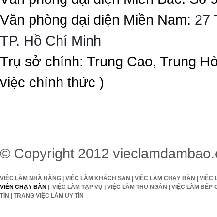
Văn phòng đại diện Miền Nam:
27 
TP. Hồ Chí Minh
Trụ sở chính: Trung Cao, Trung H
việc chính thức )
© Copyright 2012
vieclamdambao
VIỆC LÀM NHÀ HÀNG
|
VIỆC LÀM KHÁCH SẠN
|
VIỆC LÀM CHẠY BÀN
|
VIỆC 
VIÊN CHẠY BÀN
|
VIỆC LÀM TẠP VỤ
|
VIỆC LÀM THU NGÂN
|
VIỆC LÀM BẾP 
TÍN
|
TRANG VIỆC LÀM UY TÍN