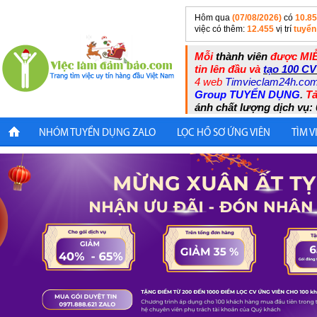
Hôm qua
(07/08/2026)
có
10.8
việc có thêm:
12.455
vị trí
tuyển
Mỗi
thành viên
được MIỄ
tin lên đầu và
tạo 100 CV
4 web
Timvieclam24h.co
Group TUYỂN DỤNG
.
Tả
ánh chất lượng dịch vụ: 
NHÓM TUYỂN DỤNG ZALO
LỌC HỒ SƠ ỨNG VIÊN
TÌM V