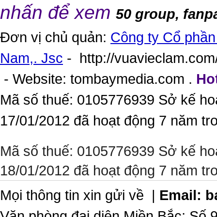
nhấn để xem
50 group, fanp
Đơn vị chủ quản:
Công ty Cổ phần 
Nam,. Jsc
-
http://vuavieclam.com/
- Website:
tombaymedia.com
.
Hot
Mã số thuế: 0105776939 Sở kế ho
17/01/2012 đã hoạt động 7 năm tr
Mã số thuế: 0105776939 Sở kế ho
18/01/2012 đã hoạt động 7 năm tr
Mọi thông tin xin gửi về |
Email:
b
Văn phòng đại diện Miền Bắc: Số 