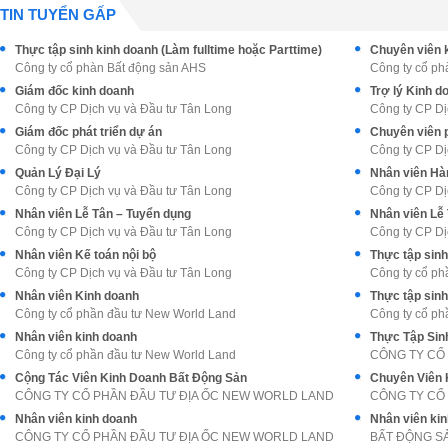
TIN TUYỂN GẤP
Thực tập sinh kinh doanh (Làm fulltime hoặc Parttime)
Công ty cổ phàn Bất động sản AHS
Công ty cổ ph
Giám đốc kinh doanh
Trợ lý Kinh 
Công ty CP Dịch vụ và Đầu tư Tân Long
Công ty CP Dị
Giám đốc phát triển dự án
Chuyên viên p
Công ty CP Dịch vụ và Đầu tư Tân Long
Công ty CP Dị
Quản Lý Đại Lý
Nhân viên Hàn
Công ty CP Dịch vụ và Đầu tư Tân Long
Công ty CP Dị
Nhân viên Lễ Tân – Tuyển dụng
Nhân viên Lễ
Công ty CP Dịch vụ và Đầu tư Tân Long
Công ty CP Dị
Nhân viên Kế toán nội bộ
Thực tập sin
Công ty CP Dịch vụ và Đầu tư Tân Long
Công ty cổ ph
Nhân viên Kinh doanh
Thực tập sin
Công ty cổ phần đầu tư New World Land
Công ty cổ ph
Nhân viên kinh doanh
Công ty cổ phần đầu tư New World Land
CÔNG TY CỔ
Cộng Tác Viên Kinh Doanh Bất Động Sản
Chuyên Viên 
CÔNG TY CỔ PHẦN ĐẦU TƯ ĐỊA ỐC NEW WORLD LAND
CÔNG TY CỔ
Nhân viên kinh doanh
Nhân viên ki
CÔNG TY CỔ PHẦN ĐẦU TƯ ĐỊA ỐC NEW WORLD LAND
BẤT ĐỘNG S