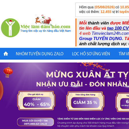
Hôm qua
(05/08/2026)
có
10.8
việc có thêm:
12.455
vị trí
tuyển
Mỗi
thành viên
được MIỄ
tin lên đầu và
tạo 100 CV
4 web
Timvieclam24h.co
Group TUYỂN DỤNG
.
Tả
ánh chất lượng dịch vụ: 
NHÓM TUYỂN DỤNG ZALO
LỌC HỒ SƠ ỨNG VIÊN
TÌM V