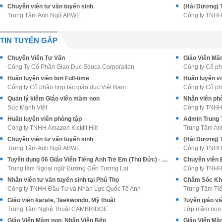
Chuyên viên tư vấn tuyển sinh
(Hải Dương) T
Trung Tâm Anh Ngữ ABWE
Công ty TNH
TIN TUYỂN GẤP
Chuyên Viên Tư Vấn
Giáo Viên M
Công Ty Cổ Phần Giao Dục Educa Corporation
Công ty Cổ ph
Huấn luyện viên bơi Full-time
Huấn luyện vi
Công ty Cổ phần hợp tác giáo dục Việt Nam
Công ty Cổ ph
Quản lý kiêm Giáo viên mầm non
Nhân viên phò
Sức Mạnh Việt
Công ty TNHH
Huấn luyện viên phòng tập
Admin Trung 
Công ty TNHH Amazon Kickfit Hiit
Trung Tâm A
Chuyên viên tư vấn tuyển sinh
(Hải Dương) T
Trung Tâm Anh Ngữ ABWE
Công ty TNH
Tuyển dụng 06 Giáo Viên Tiếng Anh Trẻ Em (Thủ Đức) - Đi Làm Ngay
Chuyên viên Đ
Trung tâm Ngoại ngữ Đường Đến Tương Lai
Công ty TNHH
Nhân viên tư vấn tuyển sinh tại Phú Thọ
Chăm Sóc Kh
Công ty TNHH Đầu Tư và Nhân Lực Quốc Tế Anh
Trung Tâm Ti
Giáo viên karate, Taekwondo, Mỹ thuật
Tuyển giáo vi
Trung Tâm Nghệ Thuật CAMBRIDGE
Lớp mầm non 
Giáo Viên Mầm non, Nhân Viên Bếp
Giáo Viên Mầ