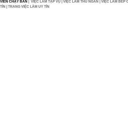
VIÊN CHẠY BÀN
|
VIỆC LÀM TẠP VỤ
|
VIỆC LÀM THU NGÂN
|
VIỆC LÀM BẾP 
TÍN
|
TRANG VIỆC LÀM UY TÍN