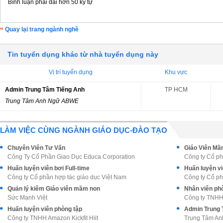
Bình luận phải dài hơn 50 ký tự
Quay lại trang ngành nghề
Tin tuyển dụng khác từ nhà tuyển dụng này
Vị trí tuyển dụng
Khu vực
Admin Trung Tâm Tiếng Anh
TP HCM
Trung Tâm Anh Ngữ ABWE
LÀM VIỆC CÙNG NGÀNH GIÁO DỤC-ĐÀO TẠO
Chuyên Viên Tư Vấn
Giáo Viên M
Công Ty Cổ Phần Giao Dục Educa Corporation
Công ty Cổ ph
Huấn luyện viên bơi Full-time
Huấn luyện vi
Công ty Cổ phần hợp tác giáo dục Việt Nam
Công ty Cổ ph
Quản lý kiêm Giáo viên mầm non
Nhân viên phò
Sức Mạnh Việt
Công ty TNHH
Huấn luyện viên phòng tập
Admin Trung 
Công ty TNHH Amazon Kickfit Hiit
Trung Tâm A