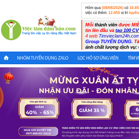
Hôm qua
(08/08/2026)
có
10.8
việc có thêm:
12.455
vị trí
tuyển
Mỗi
thành viên
được MIỄ
tin lên đầu và
tạo 100 CV
4 web
Timvieclam24h.co
Group TUYỂN DỤNG
.
Tả
ánh chất lượng dịch vụ: 
NHÓM TUYỂN DỤNG ZALO
LỌC HỒ SƠ ỨNG VIÊN
TÌM V