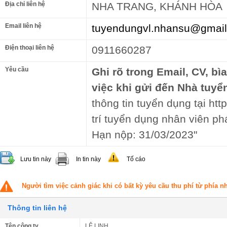
Địa chỉ liên hệ
NHA TRANG, KHÁNH HÒA
Email liên hệ
tuyendungvl.nhansu@gmai
Điện thoại liên hệ
0911660287
Yêu cầu
Ghi rõ trong Email, CV, bì
việc khi gửi đến Nhà tuyể
thông tin tuyển dụng tại ht
trí tuyển dụng nhân viên ph
Hạn nộp: 31/03/2023"
Lưu tin này
In tin này
Tố cáo
Người tìm việc cảnh giác khi có bất kỳ yêu cầu thu phí từ phía 
Thông tin liên hệ
Tên công ty
LÊ LINH