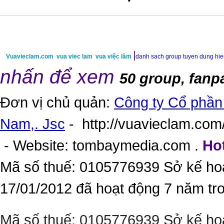
|
Vuavieclam.com
vua viec lam
vua việc làm
danh sach group tuyen dung hi
nhấn để xem
50 group, fanp
Đơn vị chủ quản:
Công ty Cổ phần 
Nam,. Jsc
-
http://vuavieclam.com/
- Website:
tombaymedia.com
.
Hot
Mã số thuế: 0105776939 Sở kế ho
17/01/2012 đã hoạt động 7 năm tr
Mã số thuế: 0105776939 Sở kế ho