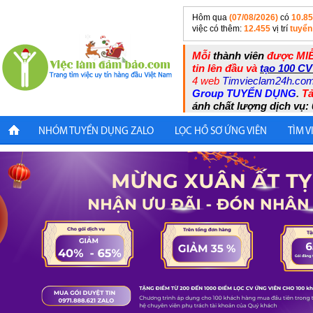
Hôm qua
(07/08/2026)
có
10.8
việc có thêm:
12.455
vị trí
tuyển
Mỗi
thành viên
được MIỄ
tin lên đầu và
tạo 100 CV
4 web
Timvieclam24h.co
Group TUYỂN DỤNG
.
Tả
ánh chất lượng dịch vụ: 
NHÓM TUYỂN DỤNG ZALO
LỌC HỒ SƠ ỨNG VIÊN
TÌM V