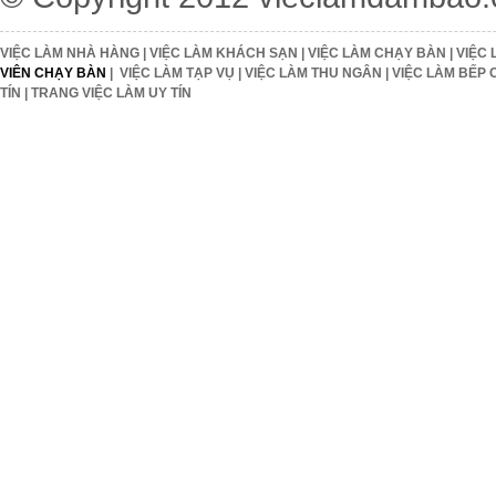
VIỆC LÀM NHÀ HÀNG
|
VIỆC LÀM KHÁCH SẠN
|
VIỆC LÀM CHẠY BÀN
|
VIỆC 
VIÊN CHẠY BÀN
|
VIỆC LÀM TẠP VỤ
|
VIỆC LÀM THU NGÂN
|
VIỆC LÀM BẾP 
TÍN
|
TRANG VIỆC LÀM UY TÍN