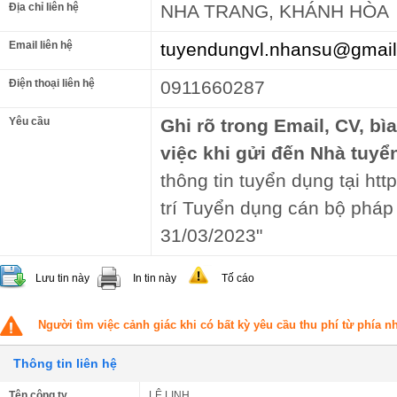
Địa chỉ liên hệ
NHA TRANG, KHÁNH HÒA
Email liên hệ
tuyendungvl.nhansu@gmai
Điện thoại liên hệ
0911660287
Yêu cầu
Ghi rõ trong Email, CV, bì
việc khi gửi đến Nhà tuyể
thông tin tuyển dụng tại ht
trí Tuyển dụng cán bộ pháp
31/03/2023"
Lưu tin này
In tin này
Tố cáo
Người tìm việc cảnh giác khi có bất kỳ yêu cầu thu phí từ phía 
Thông tin liên hệ
Tên công ty
LÊ LINH