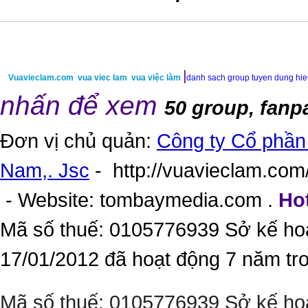
|
Vuavieclam.com
vua viec lam
vua việc làm
danh sach group tuyen dung hi
nhấn để xem
50 group, fanp
Đơn vị chủ quản:
Công ty Cổ phần 
Nam,. Jsc
-
http://vuavieclam.com/
- Website:
tombaymedia.com
.
Hot
Mã số thuế: 0105776939 Sở kế ho
17/01/2012 đã hoạt động 7 năm tr
Mã số thuế: 0105776939 Sở kế ho