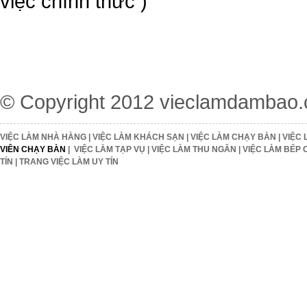
việc chính thức )
© Copyright 2012
vieclamdambao
VIỆC LÀM NHÀ HÀNG
|
VIỆC LÀM KHÁCH SẠN
|
VIỆC LÀM CHẠY BÀN
|
VIỆC 
VIÊN CHẠY BÀN
|
VIỆC LÀM TẠP VỤ
|
VIỆC LÀM THU NGÂN
|
VIỆC LÀM BẾP 
TÍN
|
TRANG VIỆC LÀM UY TÍN