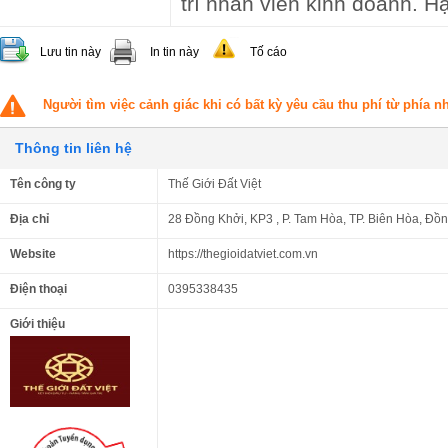
trí nhân viên kinh doanh. H
Lưu tin này
In tin này
Tố cáo
Người tìm việc cảnh giác khi có bất kỳ yêu cầu thu phí từ phía 
Thông tin liên hệ
Tên công ty
Thế Giới Đất Việt
Địa chỉ
28 Đồng Khởi, KP3 , P. Tam Hòa, TP. Biên Hòa, Đồ
Website
https://thegioidatviet.com.vn
Điện thoại
0395338435
Giới thiệu