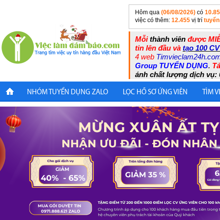
Hôm qua
(06/08/2026)
có
10.8
việc có thêm:
12.455
vị trí
tuyển
Mỗi
thành viên
được MIỄ
tin lên đầu và
tạo 100 CV
4 web
Timvieclam24h.co
Group TUYỂN DỤNG
.
Tả
ánh chất lượng dịch vụ: 
NHÓM TUYỂN DỤNG ZALO
LỌC HỒ SƠ ỨNG VIÊN
TÌM V