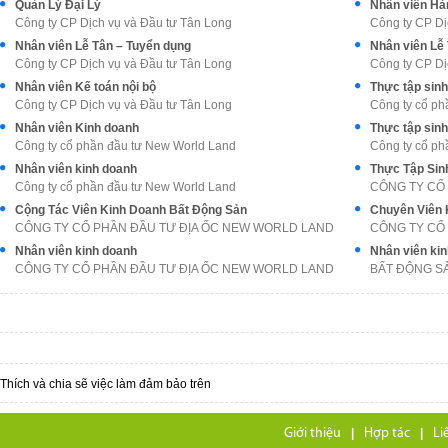
Quản Lý Đại Lý
Nhân viên Hàn
Công ty CP Dịch vụ và Đầu tư Tân Long
Công ty CP Dị
Nhân viên Lễ Tân – Tuyển dụng
Nhân viên Lễ
Công ty CP Dịch vụ và Đầu tư Tân Long
Công ty CP Dị
Nhân viên Kế toán nội bộ
Thực tập sin
Công ty CP Dịch vụ và Đầu tư Tân Long
Công ty cổ ph
Nhân viên Kinh doanh
Thực tập sin
Công ty cổ phần đầu tư New World Land
Công ty cổ ph
Nhân viên kinh doanh
Công ty cổ phần đầu tư New World Land
CÔNG TY CỔ
Cộng Tác Viên Kinh Doanh Bất Động Sản
Chuyên Viên 
CÔNG TY CỔ PHẦN ĐẦU TƯ ĐỊA ỐC NEW WORLD LAND
CÔNG TY CỔ
Nhân viên kinh doanh
Nhân viên ki
CÔNG TY CỔ PHẦN ĐẦU TƯ ĐỊA ỐC NEW WORLD LAND
BẤT ĐỘNG S
Thích và chia sẽ việc làm đảm bảo trên
Giới thiệu
|
Hợp tác
|
Li