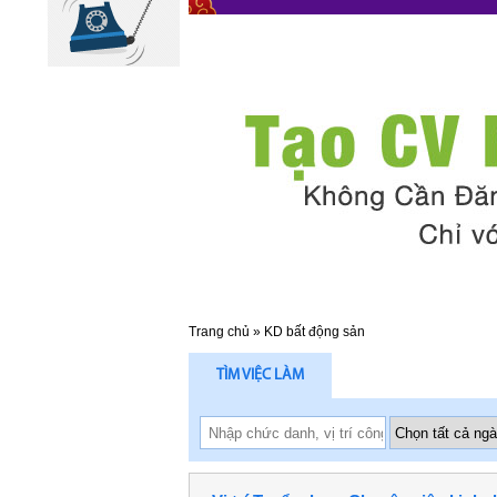
Trang chủ
»
KD bất động sản
TÌM VIỆC LÀM