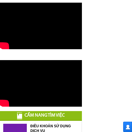
CẨM NANG TÌM VIỆC
ĐIỀU KHOẢN SỬ DỤNG
DỊCH VỤ