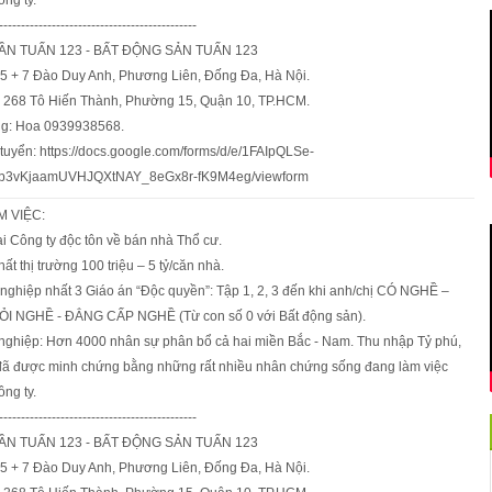
---------------------------------------------
N TUẤN 123 - BẤT ĐỘNG SẢN TUẤN 123
 5 + 7 Đào Duy Anh, Phương Liên, Đống Đa, Hà Nội.
 268 Tô Hiến Thành, Phường 15, Quận 10, TP.HCM.
ng: Hoa 0939938568.
tuyển: https://docs.google.com/forms/d/e/1FAIpQLSe-
3vKjaamUVHJQXtNAY_8eGx8r-fK9M4eg/viewform
M VIỆC:
ại Công ty độc tôn về bán nhà Thổ cư.
t thị trường 100 triệu – 5 tỷ/căn nhà.
nghiệp nhất 3 Giáo án “Độc quyền”: Tập 1, 2, 3 đến khi anh/chị CÓ NGHỀ –
I NGHỀ - ĐẲNG CẤP NGHỀ (Từ con số 0 với Bất động sản).
ghiệp: Hơn 4000 nhân sự phân bổ cả hai miền Bắc - Nam. Thu nhập Tỷ phú,
ã được minh chứng bằng những rất nhiều nhân chứng sống đang làm việc
ông ty.
---------------------------------------------
N TUẤN 123 - BẤT ĐỘNG SẢN TUẤN 123
 5 + 7 Đào Duy Anh, Phương Liên, Đống Đa, Hà Nội.