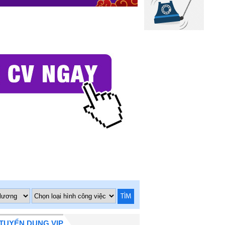
TÌM
TUYỂN DỤNG VIP