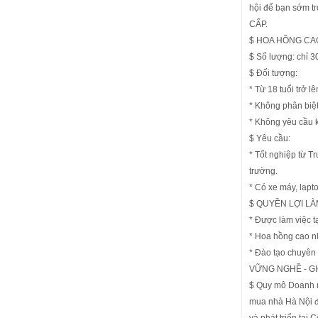
hội để bạn sớm
CẤP.
$ HOA HỒNG CAO (t
$ Số lượng: chỉ 3
$ Đối tượng:
* Từ 18 tuổi trở lê
* Không phân biệt 
* Không yêu cầu 
$ Yêu cầu:
* Tốt nghiệp từ T
trường.
* Có xe máy, lap
$ QUYỀN LỢI LÀ
* Được làm việc t
* Hoa hồng cao nhấ
* Đào tạo chuyên 
VỮNG NGHỀ - GIỎ
$ Quy mô Doanh n
mua nhà Hà Nội đ
và phát triển tại C