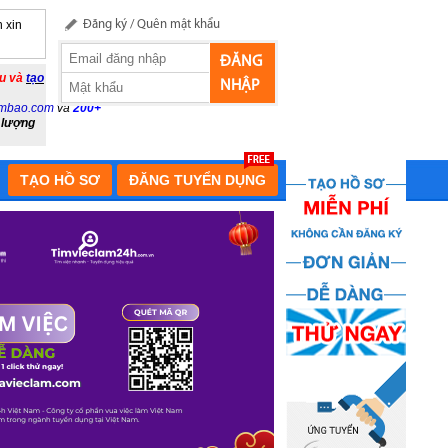
 xin
Đăng ký
/
Quên mật khẩu
ĐĂNG
ầu và
tạo
NHẬP
mbao.com
và
200+
 lượng
TẠO HỒ SƠ
ĐĂNG TUYỂN DỤNG