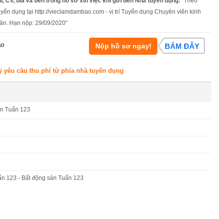
l, CV, bìa và bên trong hồ sơ xin việc khi gửi đến Nhà tuyển dụng:
"Theo
uyển dụng tại http://vieclamdambao.com - vị trí Tuyển dụng Chuyên viên kinh
ản. Hạn nộp: 29/09/2020"
áo
Nộp hồ sơ ngay!
BẤM ĐÂY
ỳ yêu cầu thu phí từ phía nhà tuyển dụng
ản Tuấn 123
ấn 123 - Bất động sản Tuấn 123