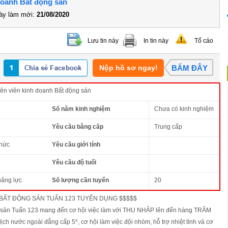
doanh Bất động sản
y làm mới:
21/08/2020
Lưu tin này
In tin này
Tố cáo
Nộp hồ sơ ngay!
BẤM ĐÂY
n viên kinh doanh Bất động sản
Số năm kinh nghiệm
Chưa có kinh nghiệm
Yêu cầu bằng cấp
Trung cấp
thức
Yêu cầu giới tính
Yêu cầu độ tuổi
năng lực
Số lượng cần tuyển
20
 BẤT ĐỘNG SẢN TUẤN 123 TUYỂN DỤNG $$$$$
 sản Tuấn 123 mang đến cơ hội việc làm với THU NHẬP lên đến hàng TRĂM
lịch nước ngoài đẳng cấp 5*, cơ hội làm việc đội nhóm, hỗ trợ nhiệt tình và cơ