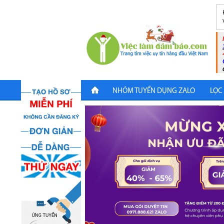
NHÓM TUYỂN DỤNG ZALO
LỌC