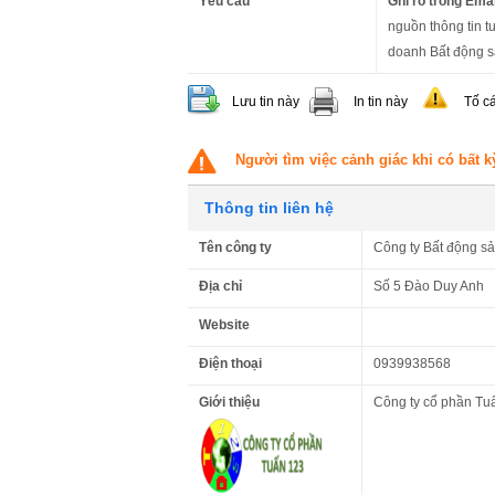
Yêu cầu
Ghi rõ trong Emai
nguồn thông tin t
doanh Bất động s
Lưu tin này
In tin này
Tố c
Người tìm việc cảnh giác khi có bất k
Thông tin liên hệ
Tên công ty
Công ty Bất động s
Địa chỉ
Số 5 Đào Duy Anh
Website
Điện thoại
0939938568
Giới thiệu
Công ty cổ phần Tu