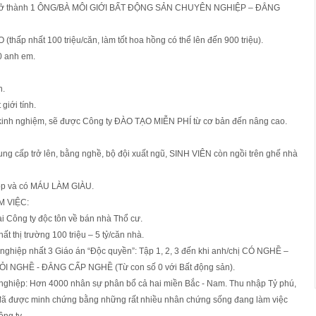
 trở thành 1 ÔNG/BÀ MÔI GIỚI BẤT ĐỘNG SẢN CHUYÊN NGHIỆP – ĐẲNG
hấp nhất 100 triệu/căn, làm tốt hoa hồng có thể lên đến 900 triệu).
0 anh em.
n.
giới tính.
kinh nghiệm, sẽ được Công ty ĐÀO TẠO MIỄN PHÍ từ cơ bản đến nâng cao.
rung cấp trở lên, bằng nghề, bộ đội xuất ngũ, SINH VIÊN còn ngồi trên ghế nhà
top và có MÁU LÀM GIÀU.
M VIỆC:
ại Công ty độc tôn về bán nhà Thổ cư.
t thị trường 100 triệu – 5 tỷ/căn nhà.
nghiệp nhất 3 Giáo án “Độc quyền”: Tập 1, 2, 3 đến khi anh/chị CÓ NGHỀ –
I NGHỀ - ĐẲNG CẤP NGHỀ (Từ con số 0 với Bất động sản).
ghiệp: Hơn 4000 nhân sự phân bổ cả hai miền Bắc - Nam. Thu nhập Tỷ phú,
ã được minh chứng bằng những rất nhiều nhân chứng sống đang làm việc
ông ty.