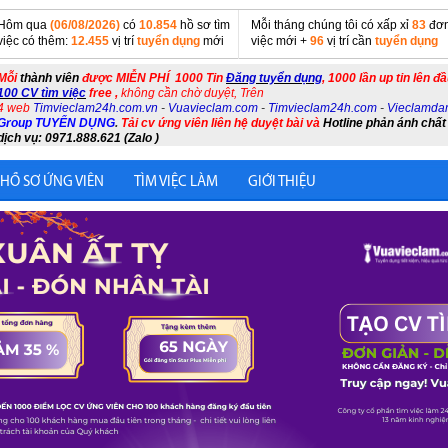
Hôm qua
(06/08/2026)
có
10.854
hồ sơ tìm
Mỗi tháng chúng tôi có xấp xỉ
83
đơn
việc có thêm:
12.455
vị trí
tuyển dụng
mới
việc mới +
96
vị trí cần
tuyển dụng
Mỗi
thành viên
được MIỄN PHÍ 1000 Tin
Đăng tuyển dụng
, 1000 lần up tin lên đ
100 CV tìm việc
free ,
không cần chờ duyệt, Trên
4 web
Timvieclam24h.com.vn
-
Vuavieclam.com
-
Timvieclam24h.com
-
Vieclamda
Group TUYỂN DỤNG
.
Tải cv ứng viên liên hệ duyệt bài và
Hotline phản ánh chất
dịch vụ: 0971.888.621 (Zalo )
 HỒ SƠ ỨNG VIÊN
TÌM VIỆC LÀM
GIỚI THIỆU