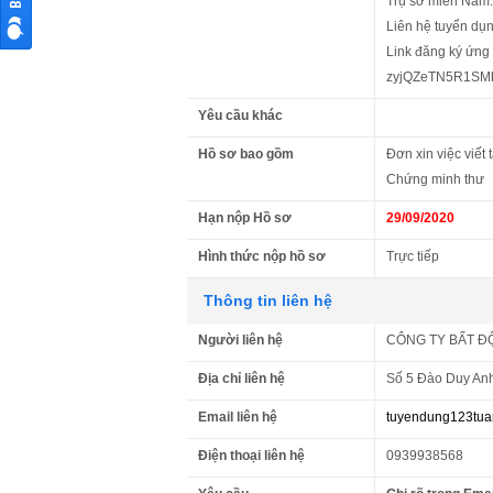
Trụ sở miền Nam:
Liên hệ tuyển dụ
Link đăng ký ứng 
zyjQZeTN5R1SMb
Yêu cầu khác
Hồ sơ bao gồm
Đơn xin việc viết 
Chứng minh thư
Hạn nộp Hồ sơ
29/09/2020
Hình thức nộp hồ sơ
Trực tiếp
Thông tin liên hệ
Người liên hệ
CÔNG TY BẤT Đ
Địa chỉ liên hệ
Số 5 Đào Duy Anh
Email liên hệ
tuyendung123tu
Điện thoại liên hệ
0939938568