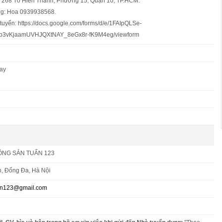
 268 Tô Hiến Thành, Phường 15, Quận 10, TP.HCM.
ng: Hoa 0939938568.
tuyển: https://docs.google.com/forms/d/e/1FAIpQLSe-
3vKjaamUVHJQXtNAY_8eGx8r-fK9M4eg/viewform
tay
ỘNG SẢN TUẤN 123
, Đống Đa, Hà Nội
an123@gmail.com