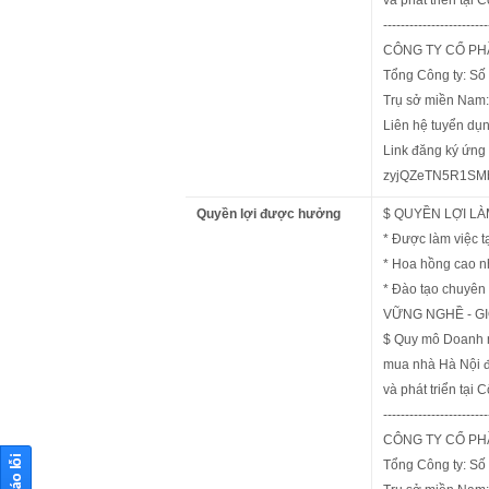
------------------------
CÔNG TY CỔ PHẦ
Tổng Công ty: Số
Trụ sở miền Nam:
Liên hệ tuyển dụ
Link đăng ký ứng 
zyjQZeTN5R1SMb
Quyền lợi được hưởng
$ QUYỀN LỢI LÀ
* Được làm việc t
* Hoa hồng cao nhấ
* Đào tạo chuyên 
VỮNG NGHỀ - GIỎ
$ Quy mô Doanh n
mua nhà Hà Nội đ
và phát triển tại C
------------------------
CÔNG TY CỔ PHẦ
Tổng Công ty: Số