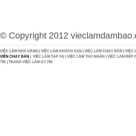
© Copyright 2012
vieclamdambao
VIỆC LÀM NHÀ HÀNG
|
VIỆC LÀM KHÁCH SẠN
|
VIỆC LÀM CHẠY BÀN
|
VIỆC 
VIÊN CHẠY BÀN
|
VIỆC LÀM TẠP VỤ
|
VIỆC LÀM THU NGÂN
|
VIỆC LÀM BẾP 
TÍN
|
TRANG VIỆC LÀM UY TÍN