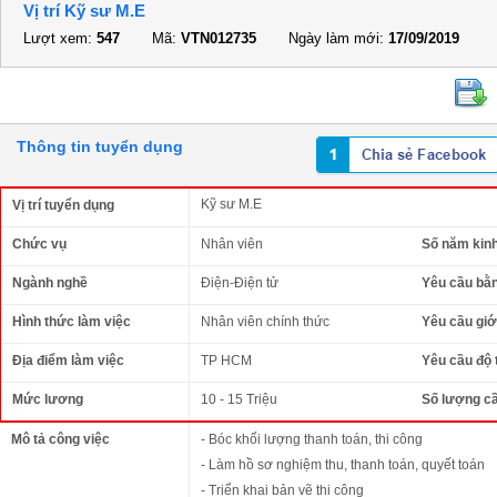
Vị trí Kỹ sư M.E
Lượt xem:
547
Mã:
VTN012735
Ngày làm mới:
17/09/2019
Thông tin tuyển dụng
Kỹ sư M.E
Vị trí tuyển dụng
Chức vụ
Nhân viên
Số năm kin
Ngành nghề
Điện-Điện tử
Yêu cầu bằ
Hình thức làm việc
Nhân viên chính thức
Yêu cầu giới
Địa điểm làm việc
TP HCM
Yêu cầu độ 
Mức lương
10 - 15 Triệu
Số lượng c
Mô tả công việc
- Bóc khối lượng thanh toán, thi công
- Làm hồ sơ nghiệm thu, thanh toán, quyết toán
- Triển khai bản vẽ thi công