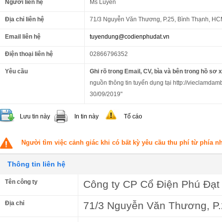
Người liên hệ
Ms Luyến
Địa chỉ liên hệ
71/3 Nguyễn Văn Thương, P.25, Bình Thạnh, H
Email liên hệ
tuyendung@codienphudat.vn
Điện thoại liên hệ
02866796352
Yêu cầu
Ghi rõ trong Email, CV, bìa và bên trong hồ sơ 
nguồn thông tin tuyển dụng tại http://vieclamdamb
30/09/2019"
Lưu tin này
In tin này
Tố cáo
Người tìm việc cảnh giác khi có bất kỳ yêu cầu thu phí từ phía 
Thông tin liên hệ
Tên công ty
Công ty CP Cổ Điện Phú Đạt
Địa chỉ
71/3 Nguyễn Văn Thương, P