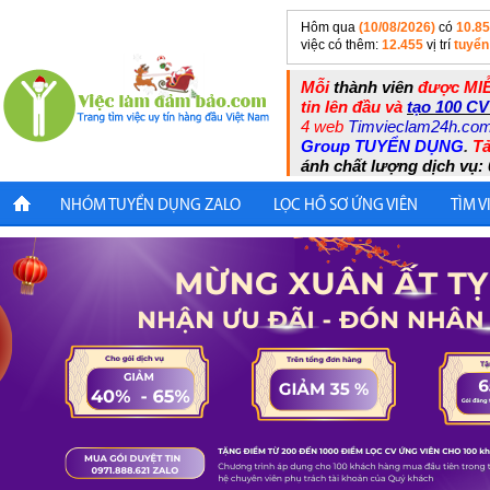
Hôm qua
(10/08/2026)
có
10.8
việc có thêm:
12.455
vị trí
tuyển
Mỗi
thành viên
được MIỄ
tin lên đầu và
tạo 100 CV
4 web
Timvieclam24h.co
Group TUYỂN DỤNG
.
Tả
ánh chất lượng dịch vụ: 
NHÓM TUYỂN DỤNG ZALO
LỌC HỒ SƠ ỨNG VIÊN
TÌM V