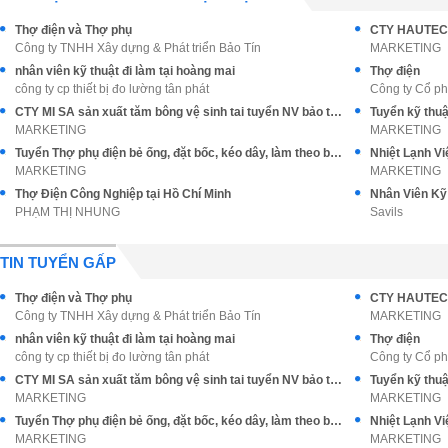
Thợ điện và Thợ phụ
Công ty TNHH Xây dựng & Phát triển Bảo Tín
MARKETING
nhân viên kỹ thuật đi làm tại hoàng mai
Thợ điện
công ty cp thiết bị đo lường tân phát
Công ty Cổ p
CTY MI SA sản xuất tăm bông vệ sinh tai tuyển NV bảo trì cơ điện
MARKETING
MARKETING
Tuyển Thợ phụ điện bẻ ống, đặt bốc, kéo dây, làm theo bảng vẽ
MARKETING
MARKETING
Thợ Điện Công Nghiệp tại Hồ Chí Minh
Nhân Viên Kỹ 
PHẠM THỊ NHUNG
Savils
TIN TUYỂN GẤP
Thợ điện và Thợ phụ
Công ty TNHH Xây dựng & Phát triển Bảo Tín
MARKETING
nhân viên kỹ thuật đi làm tại hoàng mai
Thợ điện
công ty cp thiết bị đo lường tân phát
Công ty Cổ p
CTY MI SA sản xuất tăm bông vệ sinh tai tuyển NV bảo trì cơ điện
MARKETING
MARKETING
Tuyển Thợ phụ điện bẻ ống, đặt bốc, kéo dây, làm theo bảng vẽ
MARKETING
MARKETING