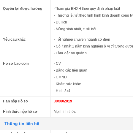
Quyền lợi được hưởng
-Tham gia BHXH theo quy định pháp luật
- Thưởng lễ, tết theo tình hình kinh doanh công t
- Du lịch
- Mừng sinh nhật, cưới hỏi
Yêu cầu khác
- Tốt nghiệp chuyên ngành cơ điện
- Có ít nhất 1 năm kinh nghiệm ở vị trí tương đ
- Làm việc tại quận 9
Hồ sơ bao gồm
- CV
- Bằng cấp liên quan
- CMND
- Khám sức khỏe
- Hình 3x4
Hạn nộp Hồ sơ
30/09/2019
Hình thức nộp hồ sơ
Mọi hình thức
Thông tin liên hệ