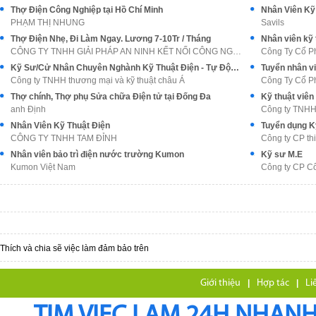
Thợ Điện Công Nghiệp tại Hồ Chí Minh
Nhân Viên Kỹ 
PHẠM THỊ NHUNG
Savils
Thợ Điện Nhẹ, Đi Làm Ngay. Lương 7-10Tr / Tháng
Nhân viên kỹ 
CÔNG TY TNHH GIẢI PHÁP AN NINH KẾT NỐI CÔNG NGHỆ C
Công Ty Cổ P
Kỹ Sư/Cử Nhân Chuyên Nghành Kỹ Thuật Điện - Tự Động Hóa
Tuyển nhân vi
Công ty TNHH thương mại và kỹ thuật châu Á
Công Ty Cổ P
Thợ chính, Thợ phụ Sửa chữa Điện tử tại Đống Đa
Kỹ thuật viên
anh Định
Công ty TNH
Nhân Viên Kỹ Thuật Điện
Tuyển dụng Kỹ
CÔNG TY TNHH TAM ĐỈNH
Công ty CP th
Nhân viên bảo trì điện nước trường Kumon
Kỹ sư M.E
Kumon Việt Nam
Công ty CP C
Thích và chia sẽ việc làm đảm bảo trên
Giới thiệu
|
Hợp tác
|
Li