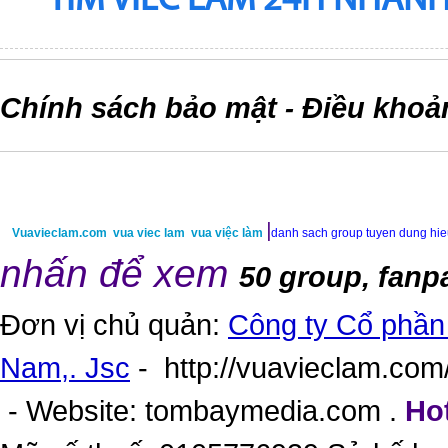
TIM VIEC LAM 24H NHANH,
Chính sách bảo mật
Điều khoả
-
|
Vuavieclam.com
vua viec lam
vua việc làm
danh sach group tuyen dung hi
nhấn để xem
50 group, fanp
Đơn vị chủ quản:
Công ty Cổ phần 
Nam,. Jsc
-
http://vuavieclam.com/
- Website:
tombaymedia.com
.
Hot