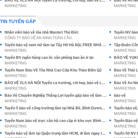
BẢO VỆ VLS HÀ NỘI Tuyển ca trưởng, chỉ huy, bảo vệ Làm Hà Nội
MARKETING
MARKETING
TIN TUYỂN GẤP
Nhân viên bảo vệ tòa nhà Masteri Thủ Đức
CÔNG TY BẢO VỆ AN NINH TOÀN CẦU
MARKETING
Tuyển bảo vệ nam nữ làm tại Tây Hồ Hà Nội, FREE NHÀ Ở đi làm ngay
MARKETING
MARKETING
Tuyển BV ngân hàng cao ốc văn phòng bao ăn ở lại
MARKETING
MARKETING
Tuyển Nam Bảo Vệ Tòa Nhà Cao Cấp Khu Thảo Điền Q2
MARKETING
MARKETING
BẢO VỆ VLS HÀ NỘI Tuyển ca trưởng, chỉ huy, bảo vệ Làm Hà Nội
MARKETING
MARKETING
Bảo Vệ Chuyên Nghiệp Thắng Lợi tuyển gấp bảo vệ làm tại SG & tỉnh
bảo vệ
MARKETING
MARKETING
Tuyển 5 bảo vệ công trường làm tại Nhà Bè, Bình Dương, Long An
MARKETING
MARKETING
Tuyển Nam bảo vệ trực căn hộ cao cấp ở khu vực Bình Thạnh
MARKETING
MARKETING
Tuyển bảo vệ làm tại Quận trung tâm HCM, đi làm ngay thu nhập ổn định