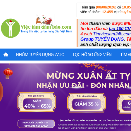
Hôm qua
(08/08/2026)
có
10.8
việc có thêm:
12.455
vị trí
tuyển
Mỗi
thành viên
được MIỄ
tin lên đầu và
tạo 100 CV
4 web
Timvieclam24h.co
Group TUYỂN DỤNG
.
Tả
ánh chất lượng dịch vụ: 
NHÓM TUYỂN DỤNG ZALO
LỌC HỒ SƠ ỨNG VIÊN
TÌM V