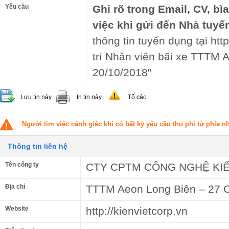
Yêu cầu
Ghi rõ trong Email, CV, bì
việc khi gửi đến Nhà tuyể
thông tin tuyển dụng tại ht
trí Nhân viên bãi xe TTTM 
20/10/2018"
Lưu tin này
In tin này
Tố cáo
Người tìm việc cảnh giác khi có bất kỳ yêu cầu thu phí từ phía 
Thông tin liên hệ
Tên công ty
CTY CPTM CÔNG NGHỆ KIẾ
Địa chỉ
TTTM Aeon Long Biên – 27 C
Website
http://kienvietcorp.vn