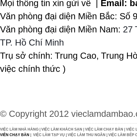
Mọi thông tin xin gửi về |
Email:
b
Văn phòng đại diện Miền Bắc: Số 
Văn phòng đại diện Miền Nam:
27 
TP. Hồ Chí Minh
Trụ sở chính: Trung Cao, Trung H
việc chính thức )
© Copyright 2012
vieclamdambao
VIỆC LÀM NHÀ HÀNG
|
VIỆC LÀM KHÁCH SẠN
|
VIỆC LÀM CHẠY BÀN
|
VIỆC 
VIÊN CHẠY BÀN
|
VIỆC LÀM TẠP VỤ
|
VIỆC LÀM THU NGÂN
|
VIỆC LÀM BẾP 