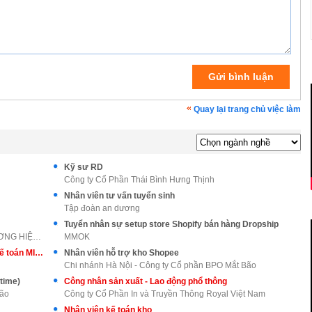
Quay lại trang chủ việc làm
Kỹ sư RD
Công ty Cổ Phần Thái Bình Hưng Thịnh
Nhân viên tư vấn tuyển sinh
Tập đoàn an dương
Tuyển nhân sự setup store Shopify bán hàng Dropship
CÔNG TY TNHH GIAO NHẬN SAO SÁNG (THƯƠNG HIỆU NỘI T
MMOK
Chuyên viên kinh doanh - Tư vấn Phần mềm Kế toán MISA AMIS
Nhân viên hỗ trợ kho Shopee
Chi nhánh Hà Nội - Công ty Cổ phần BPO Mắt Bão
ttime)
Công nhân sản xuất - Lao động phổ thông
Bão
Công ty Cổ Phần In và Truyền Thông Royal Việt Nam
Nhân viên kế toán kho