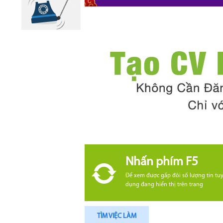
Nhấn phím F5
Để xem được gấp đôi số lượng tin tu
dụng đang hiển thị trên trang
TÌM VIỆC LÀM