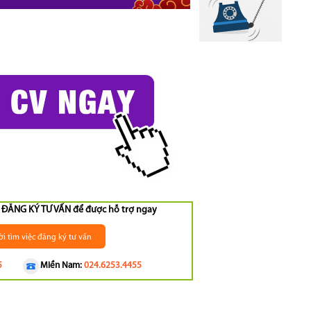
ng ĐĂNG KÝ TƯ VẤN để được hỗ trợ ngay
i tìm việc đăng ký tư vấn
5
Miền Nam:
024.6253.4455