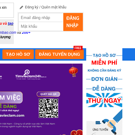
 xin
Đăng ký
/
Quên mật khẩu
ĐĂNG
ầu và
tạo
NHẬP
mbao.com
và
200+
 lượng
TẠO HỒ SƠ
ĐĂNG TUYỂN DỤNG