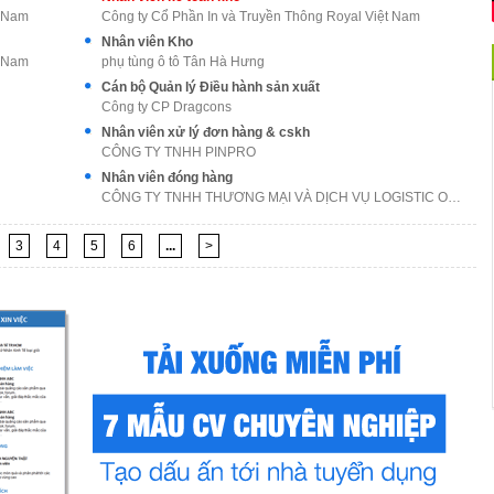
t Nam
Công ty Cổ Phần In và Truyền Thông Royal Việt Nam
Nhân viên Kho
t Nam
phụ tùng ô tô Tân Hà Hưng
Cán bộ Quản lý Điều hành sản xuất
Công ty CP Dragcons
Nhân viên xử lý đơn hàng & cskh
CÔNG TY TNHH PINPRO
Nhân viên đóng hàng
CÔNG TY TNHH THƯƠNG MẠI VÀ DỊCH VỤ LOGISTIC ONG VÀ
3
4
5
6
...
>