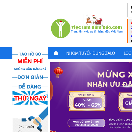
NHÓM TUYỂN DỤNG ZALO
LỌC