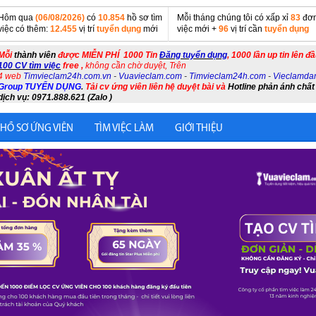
Hôm qua
(06/08/2026)
có
10.854
hồ sơ tìm
Mỗi tháng chúng tôi có xấp xỉ
83
đơn
việc có thêm:
12.455
vị trí
tuyển dụng
mới
việc mới +
96
vị trí cần
tuyển dụng
Mỗi
thành viên
được MIỄN PHÍ 1000 Tin
Đăng tuyển dụng
, 1000 lần up tin lên đ
100 CV tìm việc
free ,
không cần chờ duyệt, Trên
4 web
Timvieclam24h.com.vn
-
Vuavieclam.com
-
Timvieclam24h.com
-
Vieclamda
Group TUYỂN DỤNG
.
Tải cv ứng viên liên hệ duyệt bài và
Hotline phản ánh chất
dịch vụ: 0971.888.621 (Zalo )
 HỒ SƠ ỨNG VIÊN
TÌM VIỆC LÀM
GIỚI THIỆU