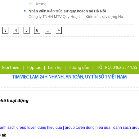
chị Hương
Nhân viên kiến trúc sư quy hoạch tại Hà Nội
Công ty TNHH MTV Quy Hoạch – Kiến trúc xây dựng Hà
3
4
5
6
...
>
Giới thiệu
|
Hợp tác
|
Liên hệ
|
Hướng dẫn
|
HỖ TRỢ: 0462.53.44.55
TIM VIEC LAM 24H NHANH, AN TOÀN, UY TÍN SỐ 1 VIỆT NAM
chế hoạt động
anh sach group tuyen dung hieu qua
|
group tuyen dung hieu qua
|
danh sach gro
 tín