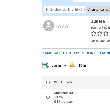
Julieta
Đánh giá độ t
Điểm đánh gi
DANH SÁCH TIN TUYỂN DỤNG CỦA 
Lưu tin này
Tố tin
Vị trí làm việc
Amiri Zamora
Julieta
(339 lượt xem)