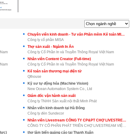
Chuyên viên kinh doanh - Tư vấn Phần mềm Kế toán MISA AMIS
Công ty cổ phần MISA
Thợ sản xuất - Ngành In Ấn
t Nam
Công ty Cổ Phần In và Truyền Thông Royal Việt Nam
Nhân viên Content Creator (Full-time)
t Nam
Công ty Cổ Phần In và Truyền Thông Royal Việt Nam
Kế toán sàn thương mại điện tử
Qthouse
Kỹ sư tự động hóa (Machine Vision)
New Ocean Automation System Co., Ltd
Giám đốc vận hành sản xuất
Công ty TNHH Sản xuất nội thất Minh Phát
Nhân viên kinh doanh tại Hà Đông
Công ty đèn Sundecor
Nhân viên Livestream CÔNG TY CP&PT CHỢ LIVESTREAM VIỆT NAM
CÔNG TY CỔ PHẦN PHÁT TRIỂN CHỢ LIVESTREAM VIỆT NAM
lực)
thợ làm biển quảng cáo tại Thanh Xuân