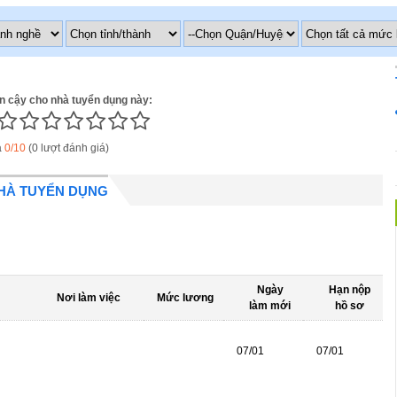
in cậy cho nhà tuyển dụng này:
á
0/10
(0 lượt đánh giá)
NHÀ TUYỂN DỤNG
Ngày
Hạn nộp
Nơi làm việc
Mức lương
làm mới
hồ sơ
07/01
07/01