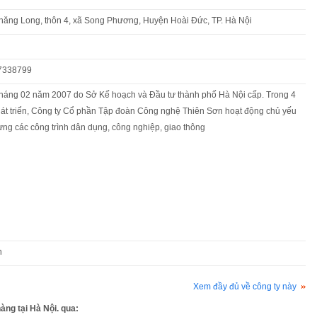
hăng Long, thôn 4, xã Song Phương, Huyện Hoài Đức, TP. Hà Nội
.7338799
tháng 02 năm 2007 do Sở Kế hoạch và Đầu tư thành phố Hà Nội cấp. Trong 4
át triển, Công ty Cổ phần Tập đoàn Công nghệ Thiên Sơn hoạt động chủ yếu
dựng các công trình dân dụng, công nghiệp, giao thông
n
Xem đầy đủ về công ty này
àng tại Hà Nội. qua: