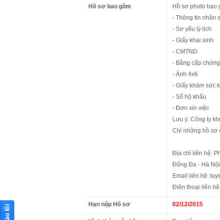
Hồ sơ bao gồm
Hồ sơ photo bao 
- Thông tin nhân 
- Sơ yếu lý lịch
- Giấy khai sinh
- CMTND
- Bằng cấp chứng 
- Ảnh 4x6
- Giấy khám sức 
- Sổ hộ khẩu
- Đơn xin việc
Lưu ý: Công ty kh
Chỉ những hồ sơ 
Địa chỉ liên hệ: 
Đống Đa - Hà Nội
Email liên hệ: t
Điện thoại liên 
Hạn nộp Hồ sơ
02/12/2015