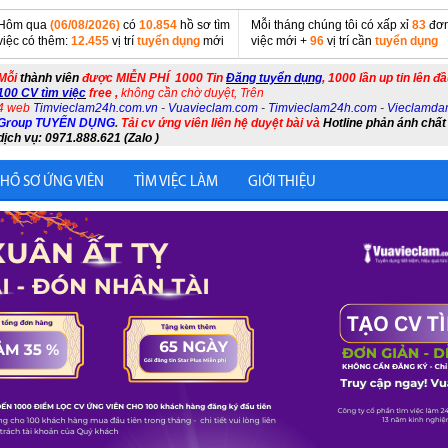
Hôm qua
(06/08/2026)
có
10.854
hồ sơ tìm
Mỗi tháng chúng tôi có xấp xỉ
83
đơn
việc có thêm:
12.455
vị trí
tuyển dụng
mới
việc mới +
96
vị trí cần
tuyển dụng
Mỗi
thành viên
được MIỄN PHÍ 1000 Tin
Đăng tuyển dụng
, 1000 lần up tin lên đ
100 CV tìm việc
free ,
không cần chờ duyệt, Trên
4 web
Timvieclam24h.com.vn
-
Vuavieclam.com
-
Timvieclam24h.com
-
Vieclamda
Group TUYỂN DỤNG
.
Tải cv ứng viên liên hệ duyệt bài và
Hotline phản ánh chất
dịch vụ: 0971.888.621 (Zalo )
 HỒ SƠ ỨNG VIÊN
TÌM VIỆC LÀM
GIỚI THIỆU