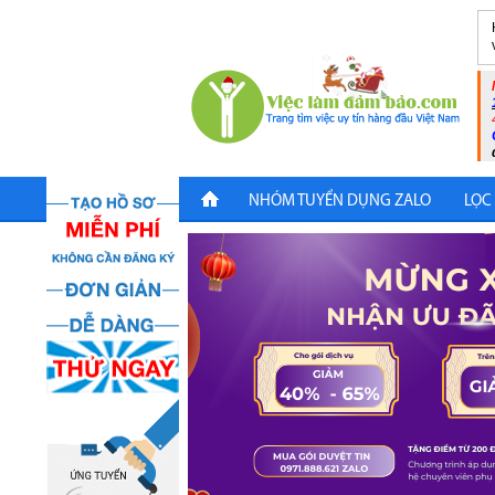
NHÓM TUYỂN DỤNG ZALO
LỌC