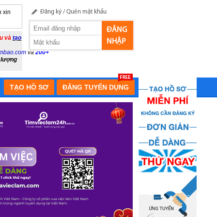
 xin
Đăng ký
/
Quên mật khẩu
ĐĂNG
ầu và
tạo
NHẬP
mbao.com
và
200+
 lượng
TẠO HỒ SƠ
ĐĂNG TUYỂN DỤNG