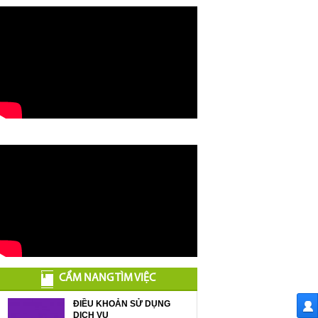
CẨM NANG TÌM VIỆC
ĐIỀU KHOẢN SỬ DỤNG
DỊCH VỤ