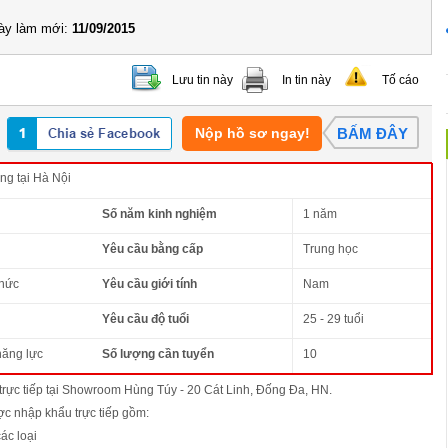
y làm mới:
11/09/2015
Lưu tin này
In tin này
Tố cáo
Nộp hồ sơ ngay!
BẤM ĐÂY
ng tại Hà Nội
Số năm kinh nghiệm
1 năm
Yêu cầu bằng cấp
Trung học
thức
Yêu cầu giới tính
Nam
Yêu cầu độ tuổi
25 - 29 tuổi
năng lực
Số lượng cần tuyển
10
trực tiếp tại Showroom Hùng Túy - 20 Cát Linh, Đống Đa, HN.
c nhập khẩu trực tiếp gồm:
các loại