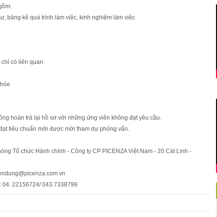
gồm:
sự, bảng kê quá trình làm việc, kinh nghiệm làm việc
chỉ có liên quan
khỏe
ông hoàn trả lại hồ sơ với những ứng viên không đạt yêu cầu.
đạt tiêu chuẩn mới được mời tham dự phỏng vấn.
Phòng Tổ chức Hành chính - Công ty CP PICENZA Việt Nam - 20 Cát Linh -
uyendung@picenza.com.vn
hệ: 04. 22156724/ 043.7338799