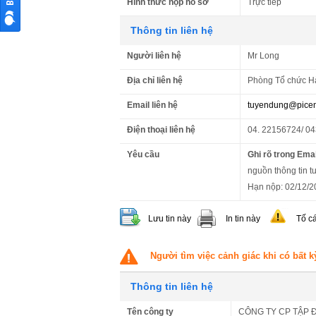
Hình thức nộp hồ sơ
Trực tiếp
Thông tin liên hệ
Người liên hệ
Mr Long
Địa chỉ liên hệ
Phòng Tổ chức Hà
Email liên hệ
tuyendung@picen
Điện thoại liên hệ
04. 22156724/ 0
Yêu cầu
Ghi rõ trong Emai
nguồn thông tin t
Hạn nộp: 02/12/2
Lưu tin này
In tin này
Tố c
Người tìm việc cảnh giác khi có bất k
Thông tin liên hệ
Tên công ty
CÔNG TY CP TẬP 