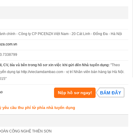
nh chính - Công ty CP PICENZA Việt Nam - 20 Cát Linh - Đống Đa - Hà Nội
za.com.vn
43.7338799
l, CV, bìa và bên trong hồ sơ xin việc khi gửi đến Nhà tuyển dụng:
"Theo
uyển dụng tại http://vieclamdambao.com - vị trí Nhân viên bán hàng tại Hà Nội.
015"
áo
Nộp hồ sơ ngay!
BẤM ĐÂY
ỳ yêu cầu thu phí từ phía nhà tuyển dụng
ĐOÀN CÔNG NGHỆ THIÊN SƠN