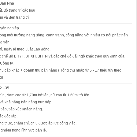
y Ban Nha
t, đồ trang trí các loại
m và đèn trang trí
yên nghiệp.
rong môi trường năng động, cạnh tranh, công bằng với nhiều cơ hội phát triển
g tiến.
ỉ, ngày lễ theo Luật Lao động.
 chế độ BHYT, BHXH, BHTN và các chế độ đãi ngộ khác theo quy định của
Công ty.
ụ cấp khác + doanh thu bán hàng ( Tổng thu nhập từ 5 - 17 triệu tùy theo
g)
2 –35.
hìn, Nam cao từ 1,70m trở lên, nữ cao từ 1,60m trở lên.
và khả năng bán hàng trực tiếp.
tiếp, tiếp xúc khách hàng.
ệc độc lập.
ng thực, chăm chỉ, chịu được áp lực công việc.
nghiệm trong lĩnh vực bán lẻ.