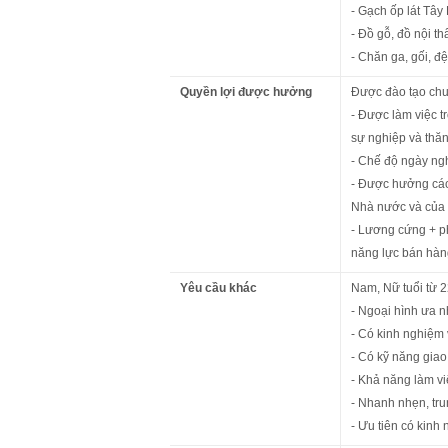
- Gạch ốp lát Tâ
- Đồ gỗ, đồ nội thấ
- Chăn ga, gối, đệ
Quyền lợi được hưởng
Được đào tạo chu
- Được làm việc t
sự nghiệp và thăn
- Chế độ ngày ngh
- Được hưởng các
Nhà nước và của 
- Lương cứng + ph
năng lực bán hàn
Yêu cầu khác
Nam, Nữ tuổi từ 2
- Ngoại hình ưa n
- Có kinh nghiệm 
- Có kỹ năng giao 
- Khả năng làm vi
- Nhanh nhẹn, tru
- Ưu tiên có kinh 