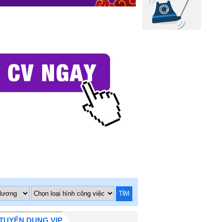
TÌM
TUYỂN DỤNG VIP