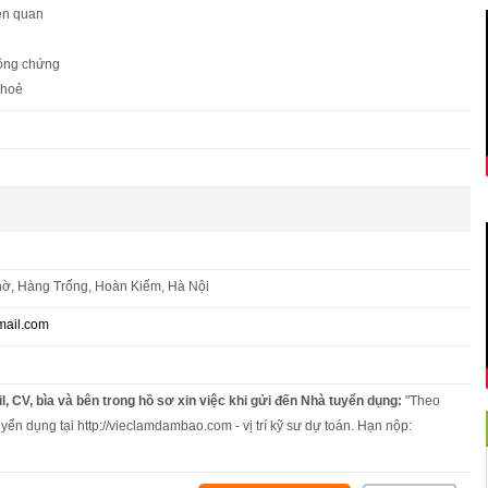
iên quan
công chứng
khoẻ
ờ, Hàng Trống, Hoàn Kiếm, Hà Nội
mail.com
l, CV, bìa và bên trong hồ sơ xin việc khi gửi đến Nhà tuyển dụng:
"Theo
uyển dụng tại http://vieclamdambao.com - vị trí kỹ sư dự toán. Hạn nộp: