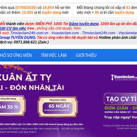
Hôm qua
(07/08/2026)
có
10.854
hồ sơ tìm
Mỗi tháng chúng tôi có xấp xỉ
83
đơn
việc có thêm:
12.455
vị trí
tuyển dụng
mới
việc mới +
96
vị trí cần
tuyển dụng
Mỗi
thành viên
được MIỄN PHÍ 1000 Tin
Đăng tuyển dụng
, 1000 lần up tin lên đ
100 CV tìm việc
free ,
không cần chờ duyệt, Trên
4 web
Timvieclam24h.com.vn
-
Vuavieclam.com
-
Timvieclam24h.com
-
Vieclamda
Group TUYỂN DỤNG
.
Tải cv ứng viên liên hệ duyệt bài và
Hotline phản ánh chất
dịch vụ: 0971.888.621 (Zalo )
 HỒ SƠ ỨNG VIÊN
TÌM VIỆC LÀM
GIỚI THIỆU