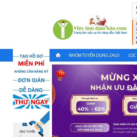
NHÓM TUYỂN DỤNG ZALO
LỌC