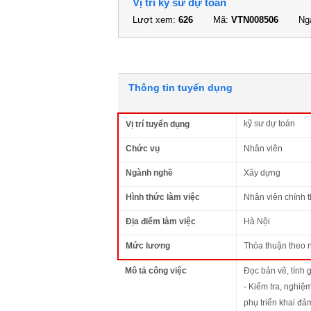
Vị trí kỹ sư dự toán
Lượt xem:
626
Mã:
VTN008506
Ngà
Thông tin tuyển dụng
kỹ sư dự toán
Vị trí tuyển dụng
Chức vụ
Nhân viên
Ngành nghề
Xây dựng
Hình thức làm việc
Nhân viên chính 
Địa điểm làm việc
Hà Nội
Mức lương
Thỏa thuận theo 
Mô tả công việc
Đọc bản vẽ, tính 
- Kiểm tra, nghiệ
phụ triển khai đả