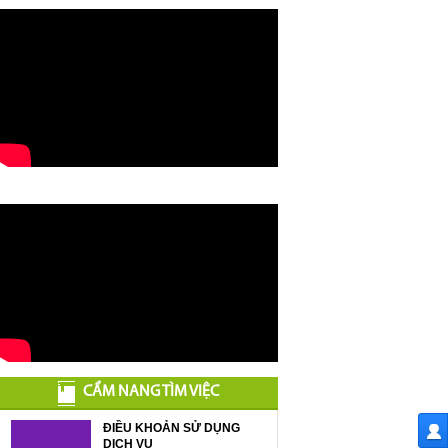
CẨM NANG TÌM VIỆC
ĐIỀU KHOẢN SỬ DỤNG
DỊCH VỤ