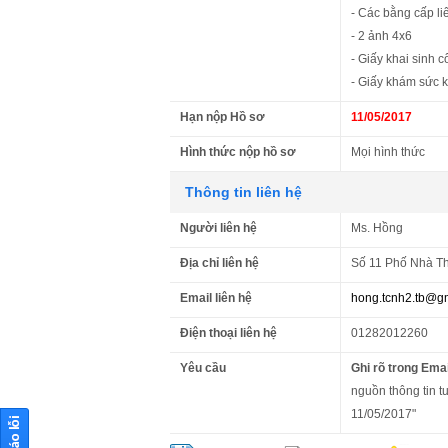
- Các bằng cấp l
- 2 ảnh 4x6
- Giấy khai sinh 
- Giấy khám sức 
Hạn nộp Hồ sơ
11/05/2017
Hình thức nộp hồ sơ
Mọi hình thức
Thông tin liên hệ
Người liên hệ
Ms. Hồng
Địa chỉ liên hệ
Số 11 Phố Nhà Th
Email liên hệ
hong.tcnh2.tb@g
Điện thoại liên hệ
01282012260
Yêu cầu
Ghi rõ trong Emai
nguồn thông tin t
11/05/2017"