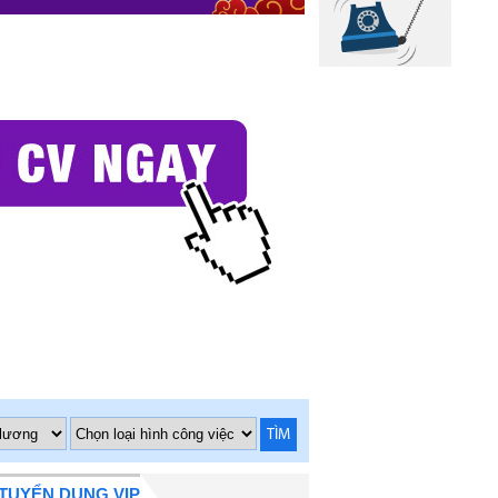
TÌM
TUYỂN DỤNG VIP