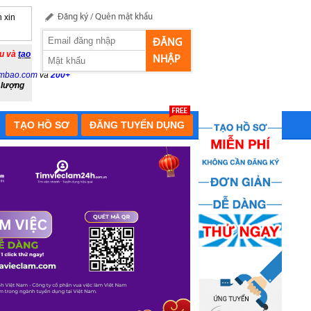
 xin
Đăng ký
/
Quên mật khẩu
ĐĂNG
ầu và
tạo
NHẬP
mbao.com
và
200+
 lượng
TẠO HỒ SƠ
ĐĂNG TUYỂN DỤNG