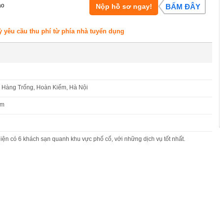
áo
Nộp hồ sơ ngay!
BẤM ĐÂY
ỳ yêu cầu thu phí từ phía nhà tuyển dụng
 Hàng Trống, Hoàn Kiếm, Hà Nội
om
ện có 6 khách sạn quanh khu vực phố cổ, với những dịch vụ tốt nhất.