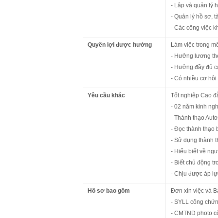
- Lập và quản lý 
- Quản lý hồ sơ, 
- Các công việc k
Quyền lợi được hưởng
Làm việc trong mô
- Hưởng lương th
- Hưởng đầy đủ cá
- Có nhiều cơ hội
Yêu cầu khác
Tốt nghiệp Cao đ
- 02 năm kinh ngh
- Thành thạo Auto
- Đọc thành thạo
- Sử dụng thành t
- Hiểu biết về ngu
- Biết chủ động t
- Chịu được áp lự
Hồ sơ bao gồm
Đơn xin việc và B
- SYLL công chứ
- CMTND photo c