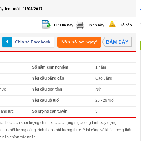
y làm mới:
11/04/2017
Lưu tin này
In tin này
Tố cáo
Nộp hồ sơ ngay!
BẤM ĐÂY
Số năm kinh nghiệm
1 năm
Yêu cầu bằng cấp
Cao đẳng
thức
Yêu cầu giới tính
Nữ
Yêu cầu độ tuổi
25 - 29 tuổi
năng lực
Số lượng cần tuyển
3
giá, bóc tách khối lượng chính xác các hạng mục công trình xây dựng
m thu khối lượng công trình theo khối lượng thực tế thi công và khối lượng thầu
m bảo chính xác nhất