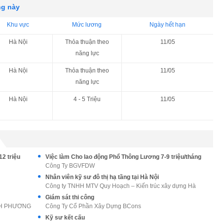
ng này
Khu vực
Mức lương
Ngày hết hạn
Hà Nội
Thỏa thuận theo
11/05
năng lực
Hà Nội
Thỏa thuận theo
11/05
năng lực
Hà Nội
4 - 5 Triệu
11/05
2 triệu
Việc làm Cho lao động Phổ Thông Lương 7-9 triệu/tháng
Công Ty BGVFDW
Nhân viên kỹ sư đô thị hạ tầng tại Hà Nội
Công ty TNHH MTV Quy Hoạch – Kiến trúc xây dựng Hà
Giám sát thi công
NH PHƯƠNG
Công Ty Cổ Phần Xây Dựng BCons
Kỹ sư kết cấu