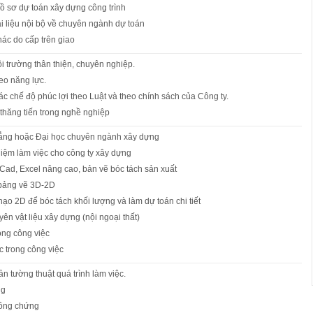
hồ sơ dự toán xây dựng công trình
tài liệu nội bộ về chuyên ngành dự toán
hác do cấp trên giao
i trường thân thiện, chuyên nghiệp.
eo năng lực.
c chế độ phúc lợi theo Luật và theo chính sách của Công ty.
 thăng tiến trong nghề nghiệp
ẳng hoặc Đại học chuyên ngành xây dựng
iệm làm việc cho công ty xây dựng
Cad, Excel nâng cao, bản vẽ bóc tách sản xuất
 bảng vẽ 3D-2D
hạo 2D để bóc tách khối lượng và làm dự toán chi tiết
yên vật liệu xây dựng (nội ngoại thất)
rong công việc
c trong công việc
ản tường thuật quá trình làm việc.
ng
ông chứng