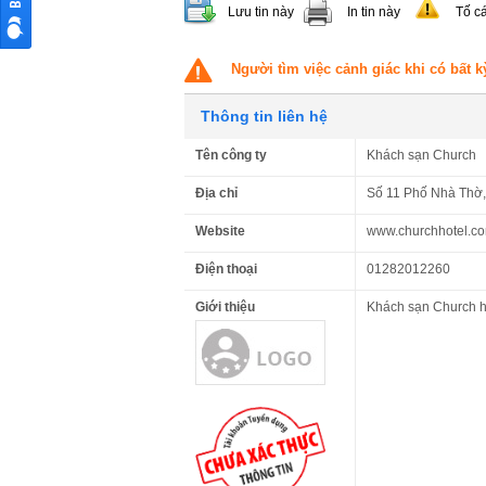
Lưu tin này
In tin này
Tố c
Người tìm việc cảnh giác khi có bất k
Thông tin liên hệ
Tên công ty
Khách sạn Church
Địa chỉ
Số 11 Phố Nhà Thờ,
Website
www.churchhotel.c
Điện thoại
01282012260
Giới thiệu
Khách sạn Church hi