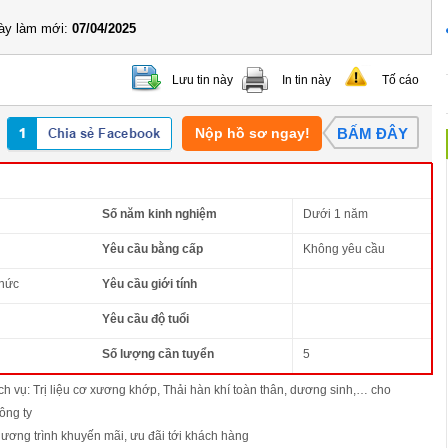
y làm mới:
07/04/2025
Lưu tin này
In tin này
Tố cáo
Nộp hồ sơ ngay!
BẤM ĐÂY
Số năm kinh nghiệm
Dưới 1 năm
Yêu cầu bằng cấp
Không yêu cầu
thức
Yêu cầu giới tính
Yêu cầu độ tuổi
Số lượng cần tuyển
5
ịch vụ: Trị liệu cơ xương khớp, Thải hàn khí toàn thân, dương sinh,… cho
ông ty
chương trình khuyến mãi, ưu đãi tới khách hàng