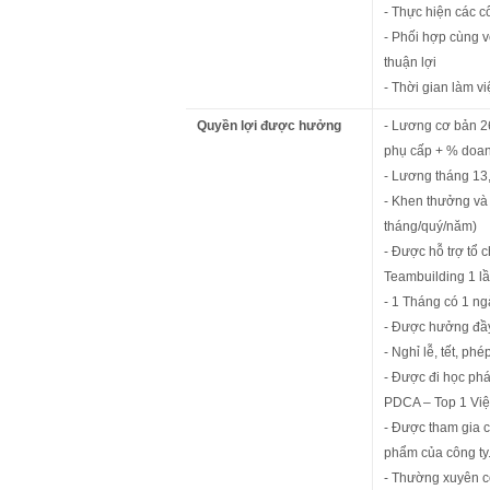
- Thực hiện các c
- Phối hợp cùng 
thuận lợi
- Thời gian làm v
Quyền lợi được hưởng
- Lương cơ bản 26
phụ cấp + % doan
- Lương tháng 13,
- Khen thưởng và 
tháng/quý/năm)
- Được hỗ trợ tổ c
Teambuilding 1 l
- 1 Tháng có 1 ng
- Được hưởng đầy
- Nghỉ lễ, tết, ph
- Được đi học phá
PDCA – Top 1 Việ
- Được tham gia c
phẩm của công ty
- Thường xuyên có