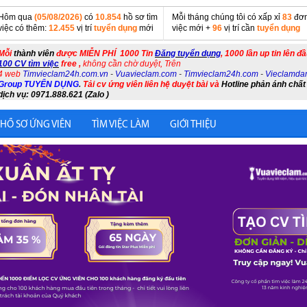
Hôm qua
(05/08/2026)
có
10.854
hồ sơ tìm
Mỗi tháng chúng tôi có xấp xỉ
83
đơn
việc có thêm:
12.455
vị trí
tuyển dụng
mới
việc mới +
96
vị trí cần
tuyển dụng
Mỗi
thành viên
được MIỄN PHÍ 1000 Tin
Đăng tuyển dụng
, 1000 lần up tin lên đ
100 CV tìm việc
free ,
không cần chờ duyệt, Trên
4 web
Timvieclam24h.com.vn
-
Vuavieclam.com
-
Timvieclam24h.com
-
Vieclamda
Group TUYỂN DỤNG
.
Tải cv ứng viên liên hệ duyệt bài và
Hotline phản ánh chất
dịch vụ: 0971.888.621 (Zalo )
 HỒ SƠ ỨNG VIÊN
TÌM VIỆC LÀM
GIỚI THIỆU