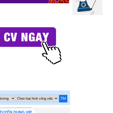
TÌM
TUYỂN DỤNG VIP