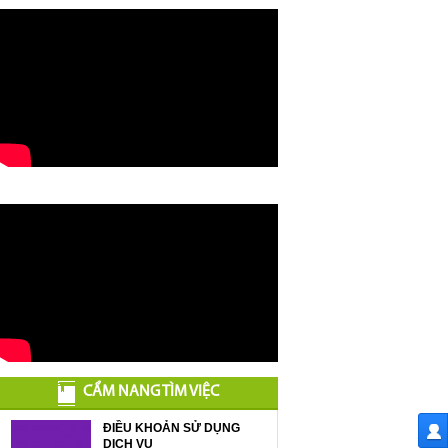
CẨM NANG TÌM VIỆC
ĐIỀU KHOẢN SỬ DỤNG
DỊCH VỤ