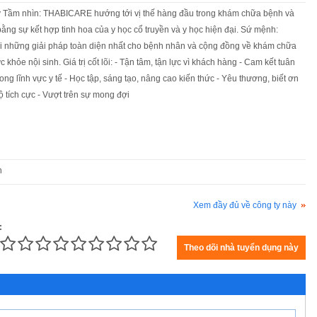
ty Tầm nhìn: THABICARE hướng tới vị thế hàng đầu trong khám chữa bệnh và
 bằng sự kết hợp tinh hoa của y học cổ truyền và y học hiện đại. Sứ mệnh:
những giải pháp toàn diện nhất cho bệnh nhân và cộng đồng về khám chữa
 khỏe nội sinh. Giá trị cốt lõi: - Tận tâm, tận lực vì khách hàng - Cam kết tuân
ong lĩnh vực y tế - Học tập, sáng tạo, nâng cao kiến thức - Yêu thương, biết ơn
ộ tích cực - Vượt trên sự mong đợi
n
Xem đầy đủ về công ty này
: