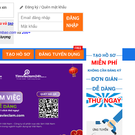
 xin
Đăng ký
/
Quên mật khẩu
ĐĂNG
ầu và
tạo
NHẬP
mbao.com
và
200+
 lượng
TẠO HỒ SƠ
ĐĂNG TUYỂN DỤNG