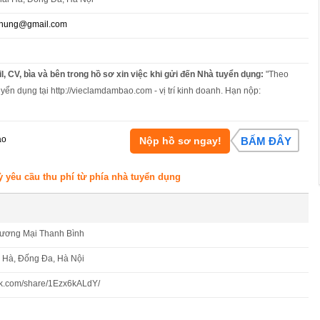
mhung@gmail.com
l, CV, bìa và bên trong hồ sơ xin việc khi gửi đến Nhà tuyển dụng:
"Theo
uyển dụng tại http://vieclamdambao.com - vị trí kinh doanh. Hạn nộp:
áo
Nộp hồ sơ ngay!
BẤM ĐÂY
ỳ yêu cầu thu phí từ phía nhà tuyển dụng
hương Mại Thanh Bình
i Hà, Đống Đa, Hà Nội
ok.com/share/1Ezx6kALdY/