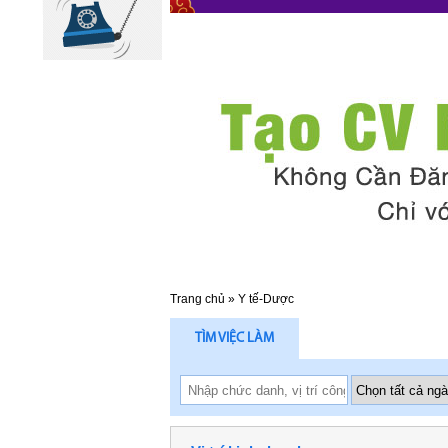
Trang chủ
»
Y tế-Dược
TÌM VIỆC LÀM