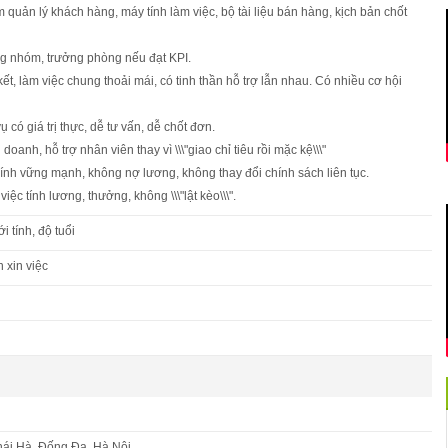
 quản lý khách hàng, máy tính làm việc, bộ tài liệu bán hàng, kịch bản chốt
ng nhóm, trưởng phòng nếu đạt KPI.
ết, làm việc chung thoải mái, có tinh thần hỗ trợ lẫn nhau. Có nhiều cơ hội
 có giá trị thực, dễ tư vấn, dễ chốt đơn.
doanh, hỗ trợ nhân viên thay vì \\\"giao chỉ tiêu rồi mặc kệ\\\"
chính vững mạnh, không nợ lương, không thay đổi chính sách liên tục.
việc tính lương, thưởng, không \\\"lật kèo\\\".
 tính, độ tuổi
n xin việc
hái Hà, Đống Đa, Hà Nội