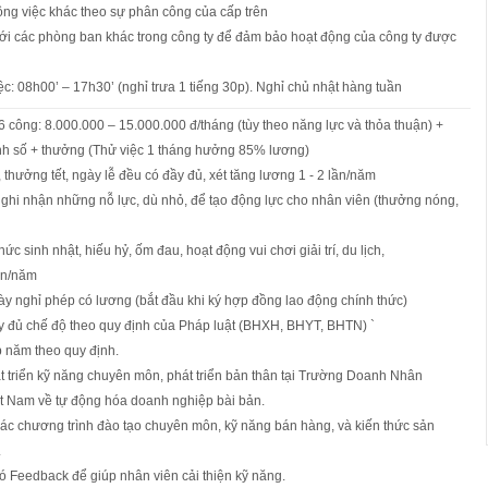
ông việc khác theo sự phân công của cấp trên
với các phòng ban khác trong công ty để đảm bảo hoạt động của công ty được
iệc: 08h00’ – 17h30’ (nghỉ trưa 1 tiếng 30p). Nghỉ chủ nhật hàng tuần
 công: 8.000.000 – 15.000.000 đ/tháng (tùy theo năng lực và thỏa thuận) +
h số + thưởng (Thử việc 1 tháng hưởng 85% lương)
 thưởng tết, ngày lễ đều có đầy đủ, xét tăng lương 1 - 2 lần/năm
ghi nhận những nỗ lực, dù nhỏ, để tạo động lực cho nhân viên (thưởng nóng,
hức sinh nhật, hiếu hỷ, ốm đau, hoạt động vui chơi giải trí, du lịch,
ần/năm
ày nghỉ phép có lương (bắt đầu khi ký hợp đồng lao động chính thức)
 đủ chế độ theo quy định của Pháp luật (BHXH, BHYT, BHTN) `
ép năm theo quy định.
t triển kỹ năng chuyên môn, phát triển bản thân tại Trường Doanh Nhân
t Nam về tự động hóa doanh nghiệp bài bản.
ác chương trình đào tạo chuyên môn, kỹ năng bán hàng, và kiến thức sản
.
 Feedback để giúp nhân viên cải thiện kỹ năng.