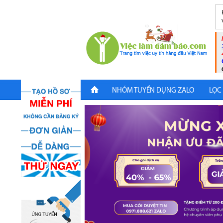
NHÓM TUYỂN DỤNG ZALO
LỌC