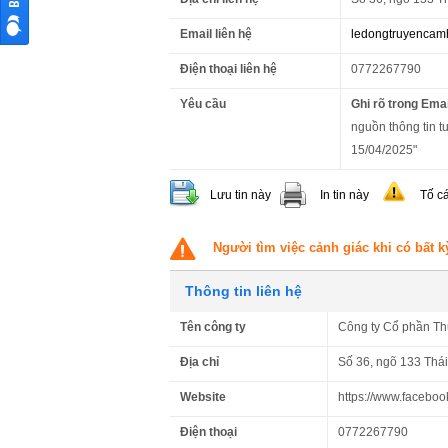
Email liên hệ
ledongtruyenca
Điện thoại liên hệ
0772267790
Yêu cầu
Ghi rõ trong Emai
nguồn thông tin t
15/04/2025"
Lưu tin này
In tin này
Tố c
Người tìm việc cảnh giác khi có bất k
Thông tin liên hệ
Tên công ty
Công ty Cổ phần T
Địa chỉ
Số 36, ngõ 133 Thá
Website
https://www.facebo
Điện thoại
0772267790