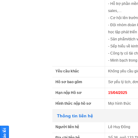
- Hỗ trợ phần mềm
sales,…
- Cơ hội lên trưở
- Đội nhóm đoàn k
học tập phát triển
- Sản phẩm/dịch vụ
- Sếp hiểu về kinh 
- Công ty có tài 
- Minh bạch trong 
Yêu cầu khác
Không yêu cầu giới
Hồ sơ bao gồm
Sơ yếu lý lịch, đơ
Hạn nộp Hồ sơ
15/04/2025
Hình thức nộp hồ sơ
Mọi hình thức
Thông tin liên hệ
Người liên hệ
Lê Huy Đông
Địa chỉ liên hệ
Số 36, ngõ 133 T