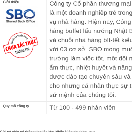
Giới thiệu
Công ty Cổ phần thương mại
là một doanh nghiệp trẻ tron
vụ nhà hàng. Hiện nay, Công
hàng buffet lẩu nướng Nhật 
và chuỗi nhà hàng bít-tết k
với 03 cơ sở. SBO mong mu
trường làm việc tốt, một độ
ẩm thực, nhiệt huyết và năn
được đào tạo chuyên sâu và 
cho những cá nhân thực sự t
sứ mệnh của chúng tôi.
Quy mô công ty
Từ 100 - 499 nhân viên
Gửi và chia sẻ thông tin việc làm Nhân Viên phụ kho.. qua: