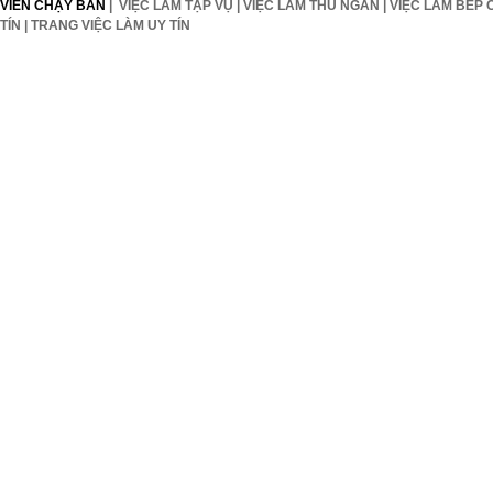
VIÊN CHẠY BÀN
|
VIỆC LÀM TẠP VỤ
|
VIỆC LÀM THU NGÂN
|
VIỆC LÀM BẾP 
TÍN
|
TRANG VIỆC LÀM UY TÍN