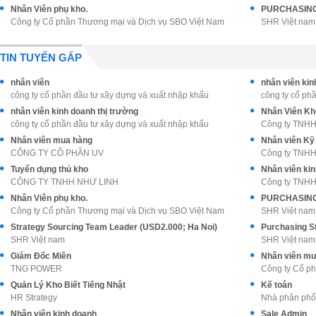
Nhân Viên phụ kho.
PURCHASING 
Công ty Cổ phần Thương mại và Dịch vụ SBO Việt Nam
SHR Việt nam
TIN TUYỂN GẤP
nhân viên
nhân viên kin
công ty cổ phần đầu tư xây dựng và xuất nhập khẩu
công ty cổ ph
nhân viên kinh doanh thị trường
Nhân Viên Kh
công ty cổ phần đầu tư xây dựng và xuất nhập khẩu
Công ty TNHH 
Nhân viên mua hàng
Nhân viên Kỹ 
CÔNG TY CỒ PHẦN UV
Công ty TNHH 
Tuyển dụng thủ kho
Nhân viên ki
CÔNG TY TNHH NHƯ LINH
Công ty TNHH
Nhân Viên phụ kho.
PURCHASING 
Công ty Cổ phần Thương mại và Dịch vụ SBO Việt Nam
SHR Việt nam
Strategy Sourcing Team Leader (USD2.000; Ha Noi)
Purchasing Sta
SHR Việt nam
SHR Việt nam
Giám Đốc Miền
Nhân viên mu
TNG POWER
Công ty Cổ ph
Quản Lý Kho Biết Tiếng Nhật
Kế toán
HR Strategy
Nhà phân phố
Nhân viên kinh doanh
Sale Admin