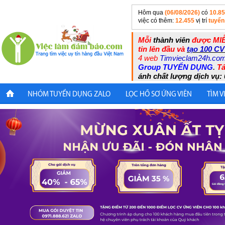
Hôm qua
(06/08/2026)
có
10.8
việc có thêm:
12.455
vị trí
tuyển
Mỗi
thành viên
được MIỄ
tin lên đầu và
tạo 100 CV
4 web
Timvieclam24h.co
Group TUYỂN DỤNG
.
Tả
ánh chất lượng dịch vụ: 
NHÓM TUYỂN DỤNG ZALO
LỌC HỒ SƠ ỨNG VIÊN
TÌM V