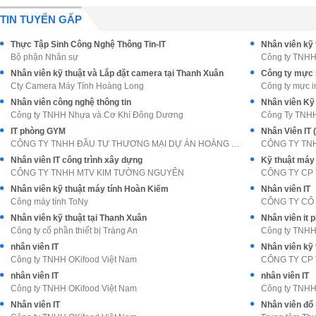
TIN TUYỂN GẤP
Thực Tập Sinh Công Nghệ Thông Tin-IT
Nhân viên kỹ 
Bộ phận Nhân sự
Công ty TNHH
Nhân viên kỹ thuật và Lắp đặt camera tại Thanh Xuân
Công ty mực 
Cty Camera Máy Tính Hoàng Long
Công ty mực 
Nhân viên công nghệ thông tin
Nhân viên Kỹ
Công ty TNHH Nhựa và Cơ Khí Đông Dương
Công Ty TNHH
IT phòng GYM
Nhân Viên IT 
CÔNG TY TNHH ĐẦU TƯ THƯƠNG MẠI DỰ ÁN HOÀNG GIA
CÔNG TY TN
Nhân viên IT công trình xây dựng
Kỹ thuật máy 
CÔNG TY TNHH MTV KIM TƯỜNG NGUYÊN
CÔNG TY CP 
Nhân viên kỹ thuật máy tính Hoàn Kiếm
Nhân viên IT
Công máy tính ToNy
CÔNG TY CỔ 
Nhân viên kỹ thuật tại Thanh Xuân
Nhân viên it 
Công ty cổ phần thiết bị Tràng An
Công ty TNHH 
nhân viên IT
Nhân viên kỹ 
Công ty TNHH OKifood Việt Nam
CÔNG TY CP 
nhân viên IT
nhân viên IT
Công ty TNHH OKifood Việt Nam
Công ty TNHH
Nhân viên IT
Nhân viên đổ