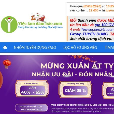
Hôm qua
(05/08/2026)
có
10.8
việc có thêm:
12.455
vị trí
tuyển
Mỗi
thành viên
được MIỄ
tin lên đầu và
tạo 100 CV
4 web
Timvieclam24h.co
Group TUYỂN DỤNG
.
Tả
ánh chất lượng dịch vụ: 
NHÓM TUYỂN DỤNG ZALO
LỌC HỒ SƠ ỨNG VIÊN
TÌM V