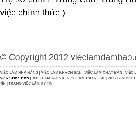
việc chính thức )
© Copyright 2012
vieclamdambao
VIỆC LÀM NHÀ HÀNG
|
VIỆC LÀM KHÁCH SẠN
|
VIỆC LÀM CHẠY BÀN
|
VIỆC 
VIÊN CHẠY BÀN
|
VIỆC LÀM TẠP VỤ
|
VIỆC LÀM THU NGÂN
|
VIỆC LÀM BẾP 
TÍN
|
TRANG VIỆC LÀM UY TÍN