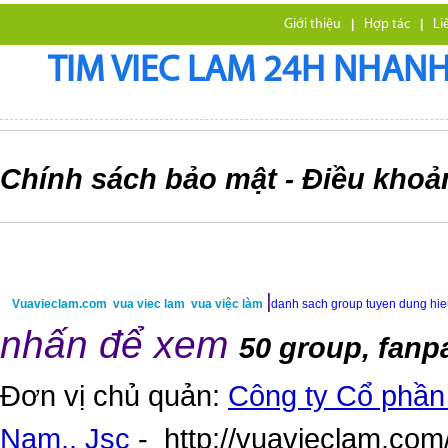
Giới thiệu
|
Hợp tác
|
Li
TIM VIEC LAM 24H NHANH,
Chính sách bảo mật
Điều khoả
-
|
Vuavieclam.com
vua viec lam
vua việc làm
danh sach group tuyen dung hi
nhấn để xem
50 group, fanp
Đơn vị chủ quản:
Công ty Cổ phần 
Nam,. Jsc
-
http://vuavieclam.com/