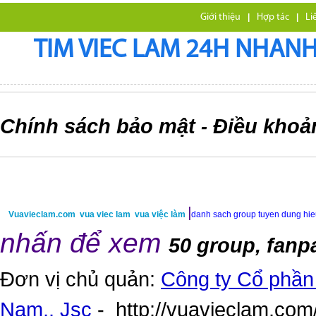
Giới thiệu
|
Hợp tác
|
Li
TIM VIEC LAM 24H NHANH,
Chính sách bảo mật
Điều khoả
-
|
Vuavieclam.com
vua viec lam
vua việc làm
danh sach group tuyen dung hi
nhấn để xem
50 group, fanp
Đơn vị chủ quản:
Công ty Cổ phần 
Nam,. Jsc
-
http://vuavieclam.com/