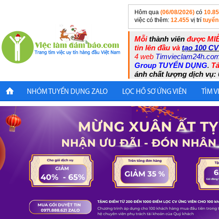
Hôm qua
(06/08/2026)
có
10.8
việc có thêm:
12.455
vị trí
tuyển
Mỗi
thành viên
được MIỄ
tin lên đầu và
tạo 100 CV
4 web
Timvieclam24h.co
Group TUYỂN DỤNG
.
Tả
ánh chất lượng dịch vụ: 
NHÓM TUYỂN DỤNG ZALO
LỌC HỒ SƠ ỨNG VIÊN
TÌM V