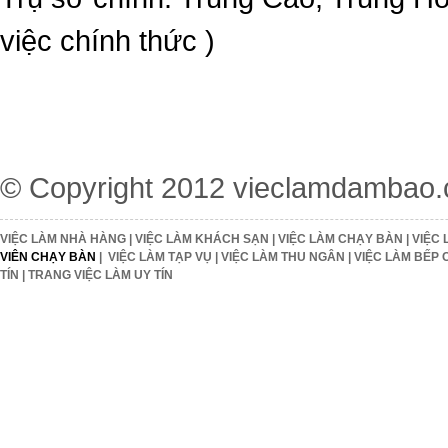
việc chính thức )
© Copyright 2012
vieclamdambao
VIỆC LÀM NHÀ HÀNG
|
VIỆC LÀM KHÁCH SẠN
|
VIỆC LÀM CHẠY BÀN
|
VIỆC 
VIÊN CHẠY BÀN
|
VIỆC LÀM TẠP VỤ
|
VIỆC LÀM THU NGÂN
|
VIỆC LÀM BẾP 
TÍN
|
TRANG VIỆC LÀM UY TÍN