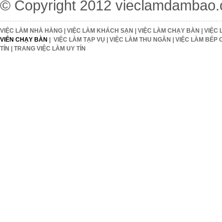
© Copyright 2012
vieclamdambao
VIỆC LÀM NHÀ HÀNG
|
VIỆC LÀM KHÁCH SẠN
|
VIỆC LÀM CHẠY BÀN
|
VIỆC 
VIÊN CHẠY BÀN
|
VIỆC LÀM TẠP VỤ
|
VIỆC LÀM THU NGÂN
|
VIỆC LÀM BẾP 
TÍN
|
TRANG VIỆC LÀM UY TÍN