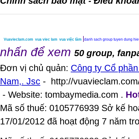
Chính sách bảo mật
Điều khoả
-
|
Vuavieclam.com
vua viec lam
vua việc làm
danh sach group tuyen dung hi
nhấn để xem
50 group, fanp
Đơn vị chủ quản:
Công ty Cổ phần 
Nam,. Jsc
-
http://vuavieclam.com/
- Website:
tombaymedia.com
.
Hot
Mã số thuế: 0105776939 Sở kế ho
17/01/2012 đã hoạt động 7 năm tr