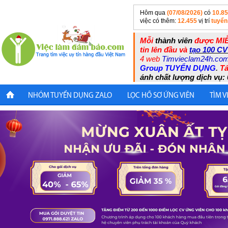
Hôm qua
(07/08/2026)
có
10.8
việc có thêm:
12.455
vị trí
tuyển
Mỗi
thành viên
được MIỄ
tin lên đầu và
tạo 100 CV
4 web
Timvieclam24h.co
Group TUYỂN DỤNG
.
Tả
ánh chất lượng dịch vụ: 
NHÓM TUYỂN DỤNG ZALO
LỌC HỒ SƠ ỨNG VIÊN
TÌM V