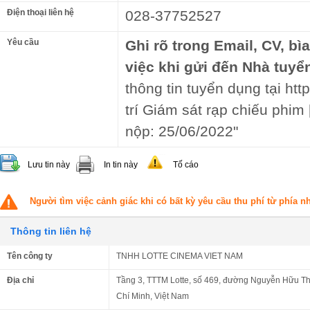
Điện thoại liên hệ
028-37752527
Yêu cầu
Ghi rõ trong Email, CV, bì
việc khi gửi đến Nhà tuyể
thông tin tuyển dụng tại ht
trí Giám sát rạp chiếu phi
nộp: 25/06/2022"
Lưu tin này
In tin này
Tố cáo
Người tìm việc cảnh giác khi có bất kỳ yêu cầu thu phí từ phía 
Thông tin liên hệ
Tên công ty
TNHH LOTTE CINEMA VIET NAM
Địa chỉ
Tầng 3, TTTM Lotte, số 469, đường Nguyễn Hữu T
Chí Minh, Việt Nam