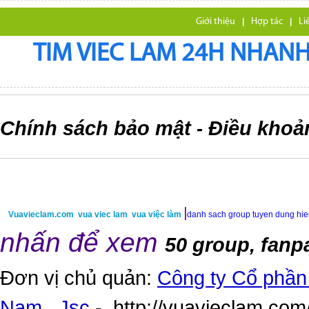
Giới thiệu
|
Hợp tác
|
Li
TIM VIEC LAM 24H NHANH,
Chính sách bảo mật
Điều khoả
-
|
Vuavieclam.com
vua viec lam
vua việc làm
danh sach group tuyen dung hi
nhấn để xem
50 group, fanp
Đơn vị chủ quản:
Công ty Cổ phần 
Nam,. Jsc
-
http://vuavieclam.com/