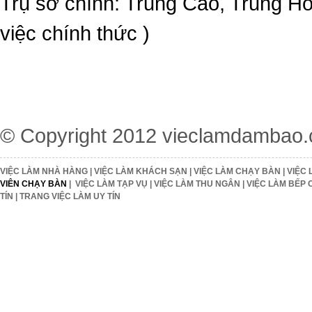
Trụ sở chính: Trung Cao, Trung H
việc chính thức )
© Copyright 2012
vieclamdambao
VIỆC LÀM NHÀ HÀNG
|
VIỆC LÀM KHÁCH SẠN
|
VIỆC LÀM CHẠY BÀN
|
VIỆC 
VIÊN CHẠY BÀN
|
VIỆC LÀM TẠP VỤ
|
VIỆC LÀM THU NGÂN
|
VIỆC LÀM BẾP 
TÍN
|
TRANG VIỆC LÀM UY TÍN