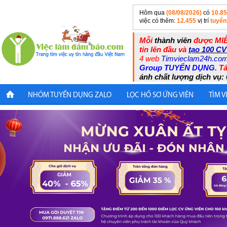
Hôm qua
(08/08/2026)
có
10.8
việc có thêm:
12.455
vị trí
tuyển
Mỗi
thành viên
được MIỄ
tin lên đầu và
tạo 100 CV
4 web
Timvieclam24h.co
Group TUYỂN DỤNG
.
Tả
ánh chất lượng dịch vụ: 
NHÓM TUYỂN DỤNG ZALO
LỌC HỒ SƠ ỨNG VIÊN
TÌM V