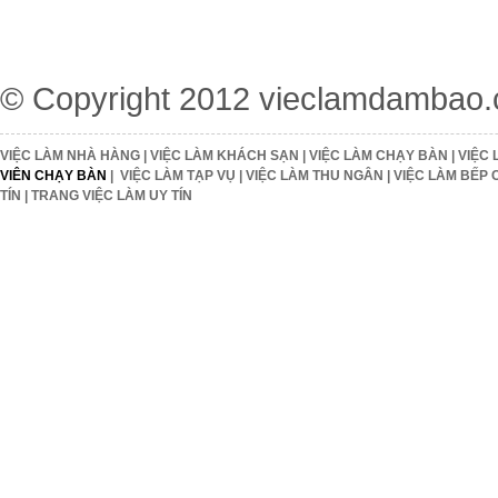
© Copyright 2012
vieclamdambao
VIỆC LÀM NHÀ HÀNG
|
VIỆC LÀM KHÁCH SẠN
|
VIỆC LÀM CHẠY BÀN
|
VIỆC 
VIÊN CHẠY BÀN
|
VIỆC LÀM TẠP VỤ
|
VIỆC LÀM THU NGÂN
|
VIỆC LÀM BẾP 
TÍN
|
TRANG VIỆC LÀM UY TÍN