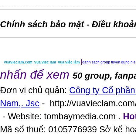
Chính sách bảo mật
Điều khoả
-
|
Vuavieclam.com
vua viec lam
vua việc làm
danh sach group tuyen dung hi
nhấn để xem
50 group, fanp
Đơn vị chủ quản:
Công ty Cổ phần 
Nam,. Jsc
-
http://vuavieclam.com/
- Website:
tombaymedia.com
.
Hot
Mã số thuế: 0105776939 Sở kế ho