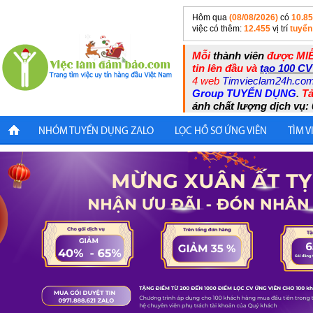
Hôm qua
(08/08/2026)
có
10.8
việc có thêm:
12.455
vị trí
tuyển
Mỗi
thành viên
được MIỄ
tin lên đầu và
tạo 100 CV
4 web
Timvieclam24h.co
Group TUYỂN DỤNG
.
Tả
ánh chất lượng dịch vụ: 
NHÓM TUYỂN DỤNG ZALO
LỌC HỒ SƠ ỨNG VIÊN
TÌM V